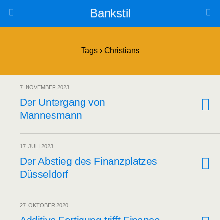
Bankstil
Tags › Christians
7. NOVEMBER 2023
Der Unter­gang von
Mannesmann
17. JULI 2023
Der Abstieg des Finanz­plat­zes
Düsseldorf
27. OKTOBER 2020
Addi­ti­ve Fer­ti­gung trifft Finan­ce