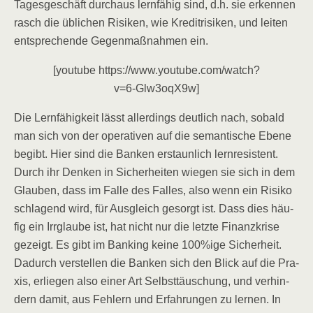
Tages­ge­schäft durch­aus lern­fä­hig sind, d.h. sie erken­nen
rasch die übli­chen Risi­ken, wie Kre­dit­ri­si­ken, und lei­ten
ent­spre­chen­de Gegen­maß­nah­men ein.
[you­tube https://www.youtube.com/watch?
v=6‑Glw3oqX9w]
Die Lern­fä­hig­keit lässt aller­dings deut­lich nach, sobald
man sich von der ope­ra­ti­ven auf die seman­ti­sche Ebe­ne
begibt. Hier sind die Ban­ken erstaun­lich lern­re­sis­tent.
Durch ihr Den­ken in Sicher­hei­ten wie­gen sie sich in dem
Glau­ben, dass im Fal­le des Fal­les, also wenn ein Risi­ko
schla­gend wird, für Aus­gleich gesorgt ist. Dass dies häu­
fig ein Irr­glau­be ist, hat nicht nur die letz­te Finanz­kri­se
gezeigt. Es gibt im Ban­king kei­ne 100%ige Sicher­heit.
Dadurch ver­stel­len die Ban­ken sich den Blick auf die Pra­
xis, erlie­gen also einer Art Selbst­täu­schung, und ver­hin­
dern damit, aus Feh­lern und Erfah­run­gen zu ler­nen. In