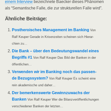
einem Inter­view
bezeich­ne­te Bae­cker die­ses Phä­no­men
als “Seman­ti­sche Fal­le, die zur struk­tu­rel­len Fal­le wird”.
Ähn­li­che Beiträge:
Post­he­roi­sches Manage­ment im Ban­king
Von
Ralf Keu­per Gera­de in Kri­sen­zei­ten schei­nen sich Hier­ar­
chien zu…
Die Bank – über den Bedeu­tungs­wan­del eines
Begriffs #1
Von Ralf Keu­per Das Bild der Ban­ken in der
öffentlichen…
Ver­wen­den wir im Ban­king noch das pas­sen­
de Bezugs­sys­tem?
Von Ralf Keu­per Es scheint eine
rein aka­de­mi­sche und daher…
Der bemer­kens­wer­te Gewinn­zu­wachs der
Ban­ken
Von Ralf Keu­per Wer die Bilanz­ver­öf­fent­li­chun­gen
ver­schie­de­ner Ban­ken der letzten…