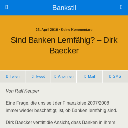
Bankstil
23. April 2016 • Keine Kommentare
Sind Ban­ken Lern­fä­hig? – Dirk
Baecker
Tei­len
Tweet
Anpin­nen
Mail
SMS
Von Ralf Keuper
Eine Fra­ge, die uns seit der Finanz­kri­se 2007/​2008
immer wie­der beschäf­tigt, ist, ob Ban­ken lern­fä­hig sind.
Dirk Bae­cker ver­tritt die Ansicht, dass Ban­ken in ihrem