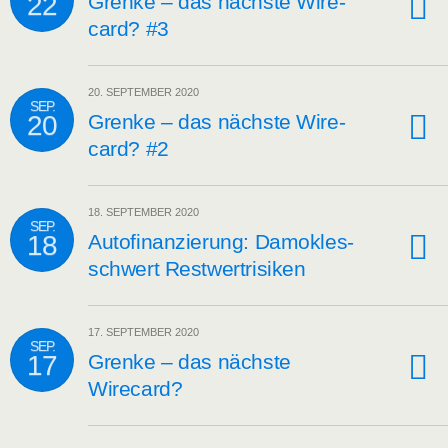
22
Gren­ke – das nächs­te Wire­
card? #3
20. SEPTEMBER 2020
SEP.
20
Gren­ke – das nächs­te Wire­
card? #2
18. SEPTEMBER 2020
SEP.
18
Auto­fi­nan­zie­rung: Damo­kles­
schwert Restwertrisiken
17. SEPTEMBER 2020
SEP.
17
Gren­ke – das nächs­te
Wirecard?