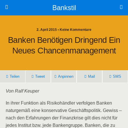
Bankstil
2. April 2015 • Keine Kommentare
Ban­ken Benö­ti­gen Drin­gend Ein
Neu­es Chancenmanagement
Tei­len
Tweet
Anpin­nen
Mail
SMS
Von Ralf Keuper
In ihrer Funk­ti­on als Risi­ko­händ­ler ver­fol­gen Ban­ken
natur­ge­mäß eine kon­ser­va­ti­ve Geschäfts­po­li­tik. Gewiss –
nach den Erfah­run­gen der Finanz­kri­se gilt dies nicht für
jedes Insti­tut bzw. jede Ban­ken­grup­pe. Ban­ken, die zu