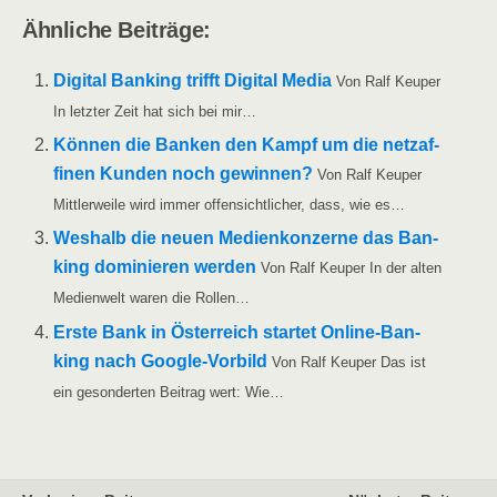
Ähn­li­che Beiträge:
Digi­tal Ban­king trifft Digi­tal Media
Von Ralf Keu­per
In letz­ter Zeit hat sich bei mir…
Kön­nen die Ban­ken den Kampf um die netz­af­
fi­nen Kun­den noch gewin­nen?
Von Ralf Keu­per
Mitt­ler­wei­le wird immer offen­sicht­li­cher, dass, wie es…
Wes­halb die neu­en Medi­en­kon­zer­ne das Ban­
king domi­nie­ren wer­den
Von Ralf Keu­per In der alten
Medi­en­welt waren die Rollen…
Ers­te Bank in Öster­reich star­tet Online-Ban­
king nach Goog­le-Vor­bild
Von Ralf Keu­per Das ist
ein geson­der­ten Bei­trag wert: Wie…