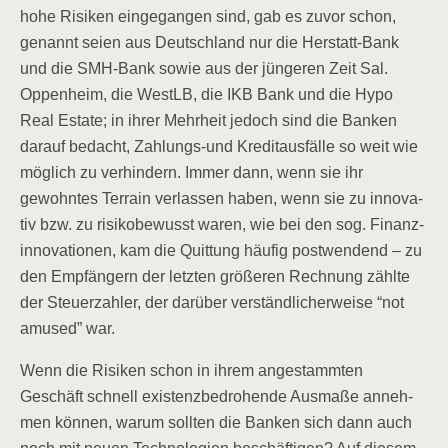
hohe Risi­ken ein­ge­gan­gen sind, gab es zuvor schon,
genannt sei­en aus Deutsch­land nur die Her­statt-Bank
und die SMH-Bank sowie aus der jün­ge­ren Zeit Sal.
Oppen­heim, die WestLB, die IKB Bank und die Hypo
Real Estate; in ihrer Mehr­heit jedoch sind die Ban­ken
dar­auf bedacht, Zah­lungs-und Kre­dit­aus­fäl­le so weit wie
mög­lich zu ver­hin­dern. Immer dann, wenn sie ihr
gewohn­tes Ter­rain ver­las­sen haben, wenn sie zu inno­va­
tiv bzw. zu risi­ko­be­wusst waren, wie bei den sog. Finanz­
in­no­va­tio­nen, kam die Quit­tung häu­fig post­wen­dend – zu
den Emp­fän­gern der letz­ten grö­ße­ren Rech­nung zähl­te
der Steu­er­zah­ler, der dar­über ver­ständ­li­cher­wei­se “not
amu­sed” war.
Wenn die Risi­ken schon in ihrem ange­stamm­ten
Geschäft schnell exis­tenz­be­dro­hen­de Aus­ma­ße anneh­
men kön­nen, war­um soll­ten die Ban­ken sich dann auch