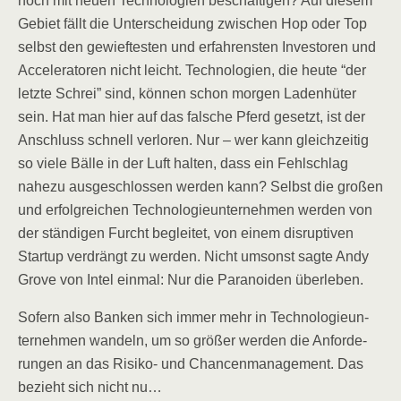
noch mit neu­en Tech­no­lo­gien beschäf­ti­gen? Auf die­sem
Gebiet fällt die Unter­schei­dung zwi­schen Hop oder Top
selbst den gewief­tes­ten und erfah­rens­ten Inves­to­ren und
Acce­le­ra­to­ren nicht leicht. Tech­no­lo­gien, die heu­te “der
letz­te Schrei” sind, kön­nen schon mor­gen Laden­hü­ter
sein. Hat man hier auf das fal­sche Pferd gesetzt, ist der
Anschluss schnell ver­lo­ren. Nur – wer kann gleich­zei­tig
so vie­le Bäl­le in der Luft hal­ten, dass ein Fehl­schlag
nahe­zu aus­ge­schlos­sen wer­den kann? Selbst die gro­ßen
und erfolg­rei­chen Tech­no­lo­gie­un­ter­neh­men wer­den von
der stän­di­gen Furcht beglei­tet, von einem dis­rup­ti­ven
Start­up ver­drängt zu wer­den. Nicht umsonst sag­te Andy
Gro­ve von Intel ein­mal: Nur die Para­no­iden überleben.
Sofern also Ban­ken sich immer mehr in Tech­no­lo­gie­un­
ter­neh­men wan­deln, um so grö­ßer wer­den die Anfor­de­
run­gen an das Risi­ko- und Chan­cen­ma­nage­ment. Das
bezieht sich nicht nu…