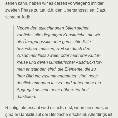
sehen kann, haben wir es der­zeit vor­wie­gend mit der
zwei­ten Pha­se zu tun, d.h. den Über­gangs­sti­len. Dazu
schreibt Jodl:
Neben den auto­chtho­nen Sti­len ste­hen
zunächst alle die­je­ni­gen Kunst­rei­che, die wir
als Über­gangs­sti­le oder gemisch­te Sti­le
bezeich­nen müs­sen, weil sie durch den
Zusam­men­fluss zwei­er oder meh­re­rer Kul­tur­
krei­se und deren künst­le­ri­scher Aus­drucks­for­
men ent­stan­den sind, die Ele­men­te, die zu
ihrer Bil­dung zusam­men­ge­tre­ten sind, noch
deut­lich erken­nen las­sen und daher mehr ein
Aggre­gat als eine neue höhe­re Ein­heit
darstellen.
Rich­tig inter­es­sant wird es m.E. erst, wenn ein neu­er, ori­
gi­na­ler Bank­stil auf der Bild­flä­che erscheint. Aller­dings ist