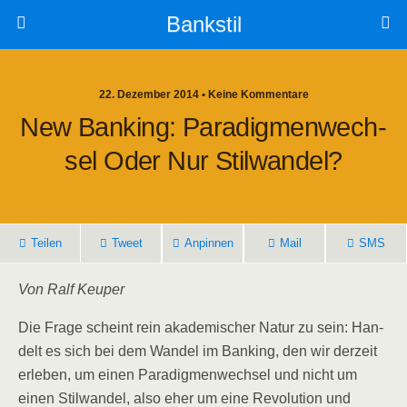
Bankstil
22. Dezember 2014 • Keine Kommentare
New Ban­king: Para­dig­men­wech­
Sel Oder Nur Stilwandel?
Tei­len
Tweet
Anpin­nen
Mail
SMS
Von Ralf Keuper
Die Fra­ge scheint rein aka­de­mi­scher Natur zu sein: Han­
delt es sich bei dem Wan­del im Ban­king, den wir der­zeit
erle­ben, um einen Para­dig­men­wech­sel und nicht um
einen Stil­wan­del, also eher um eine Revo­lu­ti­on und