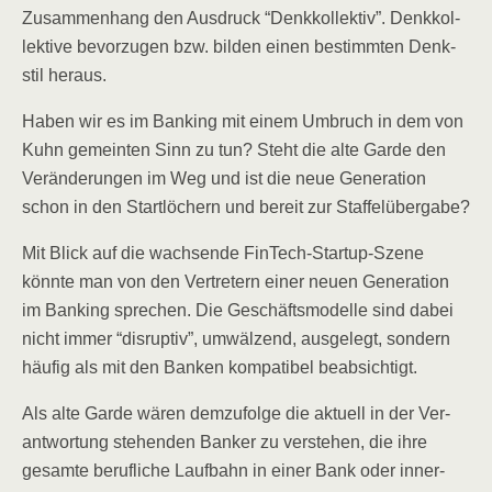
Zusam­men­hang den Aus­druck “Denk­kol­lek­tiv”. Denk­kol­
lek­ti­ve bevor­zu­gen bzw. bil­den einen bestimm­ten Denk­
stil heraus.
Haben wir es im Ban­king mit einem Umbruch in dem von
Kuhn gemein­ten Sinn zu tun? Steht die alte Gar­de den
Ver­än­de­run­gen im Weg und ist die neue Gene­ra­ti­on
schon in den Start­lö­chern und bereit zur Staffelübergabe?
Mit Blick auf die wach­sen­de Fin­Tech-Start­up-Sze­ne
könn­te man von den Ver­tre­tern einer neu­en Gene­ra­ti­on
im Ban­king spre­chen. Die Geschäfts­mo­del­le sind dabei
nicht immer “dis­rup­tiv”, umwäl­zend, aus­ge­legt, son­dern
häu­fig als mit den Ban­ken kom­pa­ti­bel beabsichtigt.
Als alte Gar­de wären dem­zu­fol­ge die aktu­ell in der Ver­
ant­wor­tung ste­hen­den Ban­ker zu ver­ste­hen, die ihre
gesam­te beruf­li­che Lauf­bahn in einer Bank oder inner­