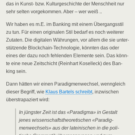
das in Kunst- bzw. Kul­tur­ge­schich­te der Mensch­heit nur
sehr sel­ten vor­ge­kom­men. Aber – wer weiß ..
Wir haben es m.E. im Ban­king mit einem Über­gangs­stil
zu tun. Für einen ori­gi­na­len Stil bedarf es noch wei­te­rer
Zuta­ten. Die digi­ta­len Wäh­run­gen, vor allem die sie unter­
stüt­zen­de Block­chain-Tech­no­lo­gie, könn­ten das oder
eines der dazu noch feh­len­den Ele­men­te sein. Das könn­
te eine neue Zeit­schicht (Rein­hart Koselleck) des Ban­
king sein.
Dann hät­ten wir einen Para­dig­men­wech­sel, wenn­gleich
die­ser Begriff, wie
Klaus Bartels schreibt
, inzwi­schen
über­stra­pa­ziert wird:
In jüngs­ter Zeit ist das «Para­dig­ma» in Gestalt
jenes wis­sen­schafts­theo­re­ti­schen «Para­dig­
men­wech­sels» aus der latei­ni­schen in die poli­