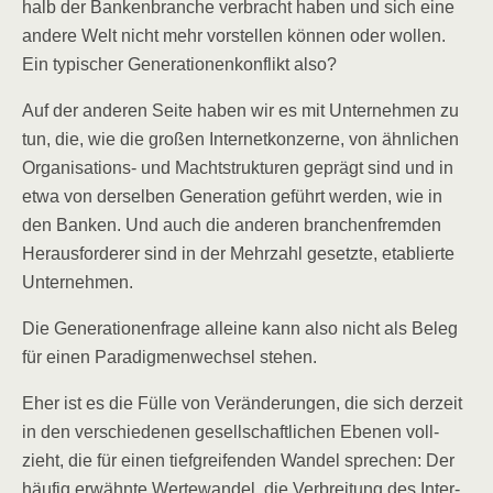
halb der Ban­ken­bran­che ver­bracht haben und sich eine
ande­re Welt nicht mehr vor­stel­len kön­nen oder wol­len.
Ein typi­scher Gene­ra­tio­nen­kon­flikt also?
Auf der ande­ren Sei­te haben wir es mit Unter­neh­men zu
tun, die, wie die gro­ßen Inter­net­kon­zer­ne, von ähn­li­chen
Orga­ni­sa­ti­ons- und Macht­struk­tu­ren geprägt sind und in
etwa von der­sel­ben Gene­ra­ti­on geführt wer­den, wie in
den Ban­ken. Und auch die ande­ren bran­chen­frem­den
Her­aus­for­de­rer sind in der Mehr­zahl gesetz­te, eta­blier­te
Unternehmen.
Die Gene­ra­tio­nen­fra­ge allei­ne kann also nicht als Beleg
für einen Para­dig­men­wech­sel stehen.
Eher ist es die Fül­le von Ver­än­de­run­gen, die sich der­zeit
in den ver­schie­de­nen gesell­schaft­li­chen Ebe­nen voll­
zieht, die für einen tief­grei­fen­den Wan­del spre­chen: Der
häu­fig erwähn­te Wer­te­wan­del, die Ver­brei­tung des Inter­