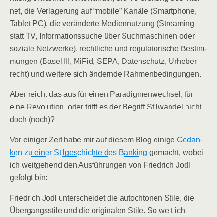
net, die Ver­la­ge­rung auf “mobi­le” Kanä­le (Smart­phone,
Tablet PC), die ver­än­der­te Medi­en­nut­zung (Strea­ming
statt TV, Infor­ma­ti­ons­su­che über Such­ma­schi­nen oder
sozia­le Netz­wer­ke), recht­li­che und regu­la­to­ri­sche Bestim­
mun­gen (Basel III, MiFid, SEPA, Daten­schutz, Urhe­ber­
recht) und wei­te­re sich ändern­de Rahmenbedingungen.
Aber reicht das aus für einen Para­dig­men­wech­sel, für
eine Revo­lu­ti­on, oder trifft es der Begriff Stil­wan­del nicht
doch (noch)?
Vor eini­ger Zeit habe mir auf die­sem Blog eini­ge
Gedan­
ken zu einer Stil­ge­schich­te des Ban­king
gemacht, wobei
ich weit­ge­hend den Aus­füh­run­gen von Fried­rich Jodl
gefolgt bin:
Fried­rich Jodl unter­schei­det die auto­ch­to­nen Sti­le, die
Über­gangs­sti­le und die ori­gi­na­len Sti­le. So weit ich