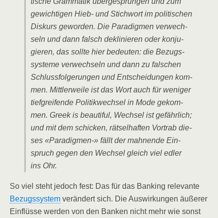
ti­sche Gram­ma­tik über­ge­sprun­gen und zum
gewich­ti­gen Hieb- und Stich­wort im poli­ti­schen
Dis­kurs gewor­den. Die Para­dig­men ver­wech­
seln und dann falsch dekli­nie­ren oder kon­ju­
gie­ren, das soll­te hier bedeu­ten: die Bezugs­
sys­te­me ver­wech­seln und dann zu fal­schen
Schluss­fol­ge­run­gen und Ent­schei­dun­gen kom­
men. Mitt­ler­wei­le ist das Wort auch für weni­ger
tief­grei­fen­de Poli­tik­wech­sel in Mode gekom­
men. Greek is beau­tiful, Wech­sel ist gefähr­lich;
und mit dem schi­cken, rät­sel­haf­ten Vor­trab die­
ses «Para­dig­men-» fällt der mah­nen­de Ein­
spruch gegen den Wech­sel gleich viel edler
ins Ohr.
So viel steht jedoch fest: Das für das Ban­king rele­van­te
Bezugs­sys­tem
ver­än­dert sich. Die Aus­wir­kun­gen äuße­rer
Ein­flüs­se wer­den von den Ban­ken nicht mehr wie sonst