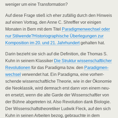
weni­ger um eine Transformation?
Auf die­se Fra­ge stieß ich eher zufäl­lig durch den Hin­weis
auf einen Vor­trag, den Anne C. Shr­eff­ler vor eini­gen
Mona­ten in Bern mit dem Titel
Para­dig­men­wech­sel oder
nur Stilwende?Historiographische Über­le­gun­gen zur
Kom­po­si­ti­on im 20. und 21. Jahr­hun­dert
gehal­ten hat.
Dar­in bezieht sie sich auf die Defi­ni­ti­on, die Tho­mas S.
Kuhn in sei­nem Klas­si­ker
Die Struk­tur wis­sen­schaft­li­cher
Revo­lu­tio­nen
für das Para­dig­ma bzw. den
Para­dig­men­
wech­sel
ver­wen­det hat. Ein Para­dig­ma, eine vor­herr­
schen­de wis­sen­schaft­li­che Theo­rie, wie in der Öko­no­mie
die Neo­klas­sik, wird dem­nach erst dann von einem neu­
en ersetzt, wenn die alte Gar­de der Wis­sen­schaft­ler von
der Büh­ne abge­tre­ten ist. Also Revo­lu­ti­on dank Bio­lo­gie.
Der Wis­sen­schafts­theo­re­ti­ker Lud­wik Fleck, auf den sich
Kuhn in sei­nen Arbei­ten bezog, gebrauch­te in dem