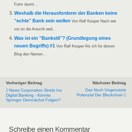
Form räumt…
Wes­halb die Her­aus­for­de­rer der Ban­ken kei­ne
“ech­te” Bank sein wol­len
Von Ralf Keu­per Nach wie
vor ist die Ansicht weit…
Was ist ein “Bank­stil”? (Grund­le­gung eines
neu­en Begriffs) #1
Von Ralf Keu­per Als ich für die­sen
Blog den Namen…
Vorheriger Beitrag
Nächster Beitrag
Das Noch Ungenutzte
News Corporation Strebt Ins
Potenzial Der Blockchain
Digital Banking - Könnte
Springer Demnächst Folgen?
Schreibe einen Kommentar