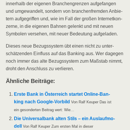
inner­halb der eige­nen Bran­chen­gren­zen auf­ge­fan­gen
und umge­wan­delt, son­dern von bran­chen­frem­den Anbie­
tern auf­ge­grif­fen und, wie im Fall der gro­ßen Inter­net­kon­
zer­ne, in die eige­nen Bah­nen gelenkt und mit neu­en
Sym­bo­len ver­se­hen, mit neu­er Bedeu­tung aufgeladen.
Die­ses neue Bezugs­sys­tem übt einen nicht zu unter­
schät­zen­den Ein­fluss auf das Ban­king aus. Wer dage­gen
noch immer das alte Bezugs­sys­tem zum Maß­stab nimmt,
droht den Anschluss zu verlieren.
Ähn­li­che Beiträge:
Ers­te Bank in Öster­reich star­tet Online-Ban­
king nach Goog­le-Vor­bild
Von Ralf Keu­per Das ist
ein geson­der­ten Bei­trag wert: Wie…
Die Uni­ver­sal­bank alten Stils – ein Aus­lauf­mo­
dell
Von Ralf Keu­per Zum ers­ten Mal in die­ser