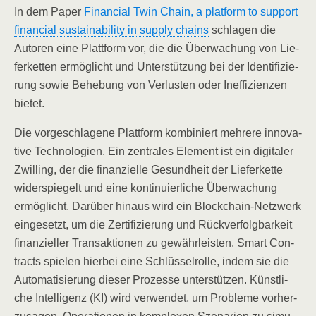
In dem Paper
Finan­cial Twin Chain, a plat­form to sup­port
finan­cial sus­taina­bi­li­ty in sup­p­ly chains
schla­gen die
Autoren eine Platt­form vor, die die Über­wa­chung von Lie­
fer­ket­ten ermög­licht und Unter­stüt­zung bei der Iden­ti­fi­zie­
rung sowie Behe­bung von Ver­lus­ten oder Inef­fi­zi­en­zen
bietet.
Die vor­ge­schla­ge­ne Platt­form kom­bi­niert meh­re­re inno­va­
ti­ve Tech­no­lo­gien. Ein zen­tra­les Ele­ment ist ein digi­ta­ler
Zwil­ling, der die finan­zi­el­le Gesund­heit der Lie­fer­ket­te
wider­spie­gelt und eine kon­ti­nu­ier­li­che Über­wa­chung
ermög­licht. Dar­über hin­aus wird ein Block­chain-Netz­werk
ein­ge­setzt, um die Zer­ti­fi­zie­rung und Rück­ver­folg­bar­keit
finan­zi­el­ler Trans­ak­tio­nen zu gewähr­leis­ten. Smart Con­
tracts spie­len hier­bei eine Schlüs­sel­rol­le, indem sie die
Auto­ma­ti­sie­rung die­ser Pro­zes­se unter­stüt­zen. Künst­li­
che Intel­li­genz (KI) wird ver­wen­det, um Pro­ble­me vor­her­