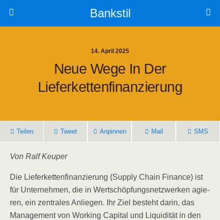
Bankstil
14. April 2025
Neue Wege In Der
Lieferkettenfinanzierung
Tei­len
Tweet
Anpin­nen
Mail
SMS
Von Ralf Keuper
Die Lie­fer­ket­ten­fi­nan­zie­rung (Sup­p­ly Chain Finan­ce) ist
für Unter­neh­men, die in Wert­schöp­fungs­netz­wer­ken agie­
ren, ein zen­tra­les Anlie­gen. Ihr Ziel besteht dar­in, das
Manage­ment von Working Capi­tal und Liqui­di­tät in den