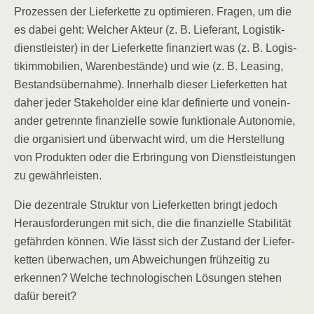
Pro­zes­sen der Lie­fer­ket­te zu opti­mie­ren. Fra­gen, um die
es dabei geht: Wel­cher Akteur (z. B. Lie­fe­rant, Logis­tik­
dienst­leis­ter) in der Lie­fer­ket­te finan­ziert was (z. B. Logis­
tik­im­mo­bi­li­en, Waren­be­stän­de) und wie (z. B. Lea­sing,
Bestands­über­nah­me). Inner­halb die­ser Lie­fer­ket­ten hat
daher jeder Stake­hol­der eine klar defi­nier­te und von­ein­
an­der getrenn­te finan­zi­el­le sowie funk­tio­na­le Auto­no­mie,
die orga­ni­siert und über­wacht wird, um die Her­stel­lung
von Pro­duk­ten oder die Erbrin­gung von Dienst­leis­tun­gen
zu gewährleisten.
Die dezen­tra­le Struk­tur von Lie­fer­ket­ten bringt jedoch
Her­aus­for­de­run­gen mit sich, die die finan­zi­el­le Sta­bi­li­tät
gefähr­den kön­nen. Wie lässt sich der Zustand der Lie­fer­
ket­ten über­wa­chen, um Abwei­chun­gen früh­zei­tig zu
erken­nen? Wel­che tech­no­lo­gi­schen Lösun­gen ste­hen
dafür bereit?