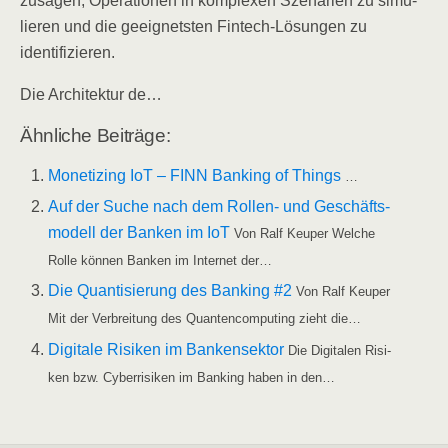
zu­sa­gen, Ope­ra­tio­nen in kom­ple­xen Sze­na­ri­en zu simu­
lie­ren und die geeig­nets­ten Fin­tech-Lösun­gen zu
identifizieren.
Die Archi­tek­tur de…
Ähn­li­che Beiträge:
Mone­tiz­ing IoT – FINN Ban­king of Things
…
Auf der Suche nach dem Rol­­len- und Geschäfts­
mo­dell der Ban­ken im IoT
Von Ralf Keu­per Wel­che
Rol­le kön­nen Ban­ken im Inter­net der…
Die Quan­ti­sie­rung des Ban­king #2
Von Ralf Keu­per
Mit der Ver­brei­tung des Quan­ten­com­pu­ting zieht die…
Digi­ta­le Risi­ken im Ban­ken­sek­tor
Die Digi­ta­len Risi­
ken bzw. Cyber­ri­si­ken im Ban­king haben in den…