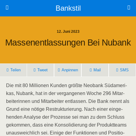
Bankstil
12. Juni 2023
Mas­sen­ent­las­sun­gen Bei Nubank
Tei­len
Tweet
Anpin­nen
Mail
SMS
Die mit 80 Mil­lio­nen Kun­den größ­te Neo­bank Süd­ame­ri­
kas, Nubank, hat in der ver­gan­ge­nen Woche 296 Mit­ar­
bei­te­rin­nen und Mit­ar­bei­ter ent­las­sen. Die Bank nennt als
Grund eine nöti­ge Restruk­tu­rie­rung. Nach einer ein­ge­
hen­den Ana­ly­se der Pro­zes­se sei man zu dem Schluss
gekom­men, dass eine Kon­so­li­die­rung der Pro­dukt­teams
unaus­weich­lich sei. Eini­ge der Funk­tio­nen und Posi­tio­