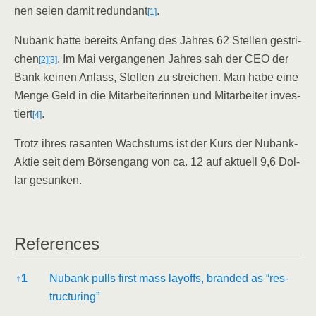
nen sei­en damit red­un­dant
.
[1]
Nubank hat­te bereits Anfang des Jah­res 62 Stel­len gestri­
chen
. Im Mai ver­gan­ge­nen Jah­res sah der CEO der
[2]
[3]
Bank kei­nen Anlass, Stel­len zu strei­chen. Man habe eine
Men­ge Geld in die Mit­ar­bei­te­rin­nen und Mit­ar­bei­ter inves­
tiert
.
[4]
Trotz ihres rasan­ten Wachs­tums ist der Kurs der Nubank-
Aktie seit dem Bör­sen­gang von ca. 12 auf aktu­ell 9,6 Dol­
lar gesunken.
Refe­ren­ces
Refe­ren­ces
↑
1
Nubank pulls first mass lay­offs, bran­ded as “res­
truc­tu­ring”