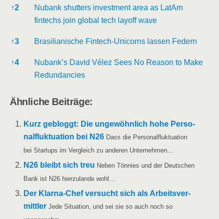
↑
2
Nubank shut­ters invest­ment area as LatAm
fintechs join glo­bal tech lay­off wave
↑
3
Bra­si­lia­ni­sche Fin­tech-Uni­corns las­sen Federn
↑
4
Nubank’s David Vélez Sees No Reason to Make
Redundancies
Ähn­li­che Beiträge:
Kurz gebloggt: Die unge­wöhn­lich hohe Per­so­
nal­fluk­tua­ti­on bei N26
Dass die Per­so­nal­fluk­tua­ti­on
bei Start­ups im Ver­gleich zu ande­ren Unternehmen…
N26 bleibt sich treu
Neben Tön­nies und der Deut­schen
Bank ist N26 hier­zu­lan­de wohl…
Der Klar­­na-Chef ver­sucht sich als Arbeits­ver­
mitt­ler
Jede Situa­ti­on, und sei sie so auch noch so