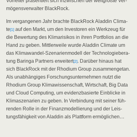
Vor­rei­ter prä­sen­tiert sich inzwi­schen der welt­größ­te Ver­
mö­gens­ver­wal­ter BlackRock.
Im ver­gan­ge­nen Jahr brach­te Black­Rock Alad­din Cli­ma­
te
auf den Markt, um den Inves­to­ren ein Werk­zeug für
[1]
die Bewer­tung des Kli­ma­ri­si­kos in ihren Port­fo­li­os an die
Hand zu geben. Mitt­ler­wei­le wur­de Alad­din Cli­ma­te um
das Kli­ma­wan­del-Sze­na­ri­en­mo­dell der Tech­no­lo­gie­be­ra­
tung Baringa Part­ners erwei­tert
. Dar­über hin­aus hat
[2]
sich Black­Rock mit der Rho­di­um Group zusam­men­ge­tan.
Als unab­hän­gi­ges For­schungs­un­ter­neh­men nutzt die
Rho­di­um Group Kli­ma­wis­sen­schaft, Wirt­schaft, Big Data
und Cloud Com­pu­ting, um evi­denz­ba­sier­te Ein­bli­cke in
Kli­ma­sze­na­ri­en zu geben. In Ver­bin­dung mit sei­ner füh­
ren­den Rol­le in der Finanz­mo­del­lie­rung und der Leis­
tungs­fä­hig­keit von Alad­din als Platt­form ermöglichen…