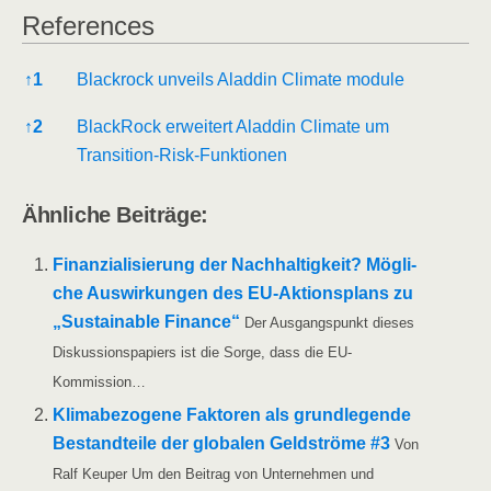
Refe­ren­ces
Refe­ren­ces
↑
1
Black­rock unveils Alad­din Cli­ma­te module
↑
2
Black­Rock erwei­tert Alad­din Cli­ma­te um
Transition-Risk-Funktionen
Ähn­li­che Beiträge:
Finan­zia­li­sie­rung der Nach­hal­tig­keit? Mög­li­
che Aus­wir­kun­gen des EU-Akti­ons­­plans zu
„Sus­tainable Finan­ce“
Der Aus­gangs­punkt die­ses
Dis­kus­si­ons­pa­piers ist die Sor­ge, dass die EU-
Kommission…
Kli­ma­be­zo­ge­ne Fak­to­ren als grund­le­gen­de
Bestand­tei­le der glo­ba­len Geld­strö­me #3
Von
Ralf Keu­per Um den Bei­trag von Unter­neh­men und