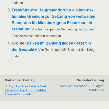
anderen…
Frank­furt wird Haupt­stand­ort für ein inter­na­
tio­na­les Gre­mi­um zur Set­zung von welt­wei­ten
Stan­dards für kli­ma­be­zo­ge­ne Finanz­be­richt­
erstat­tung
Von Ralf Keu­per Die Ver­brei­tung des “grü­nen”
Finanz­we­sens schei­tert momentan…
Größ­te Risi­ken im Ban­king lie­gen der­zeit in
der Geo­po­li­tik
Von Ralf Keu­per Mit Blick auf den Krieg
in der…
Vorheriger Beitrag
Nächster Beitrag
AWS Mit Microsite Für Digital
Buy Now Pay Later - Viel
Banking
Lärm Um Ein Unprofitables
Geschäftsmodell