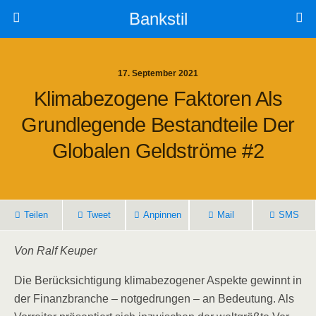
Bankstil
17. September 2021
Kli­ma­be­zo­ge­ne Fak­to­ren Als
Grund­le­gen­de Bestand­tei­le Der
Glo­ba­len Geld­strö­me #2
Tei­len
Tweet
Anpin­nen
Mail
SMS
Von Ralf Keuper
Die Berück­sich­ti­gung kli­ma­be­zo­ge­ner Aspek­te gewinnt in
der Finanz­bran­che – not­ge­drun­gen – an Bedeu­tung. Als