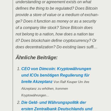
under­stan­ding or agree­ment exists on what
defi­nes the thing to be regu­la­ted? Does Bit­co­in
pro­vi­de a store of value or a medi­um of exch­an­
ge? Does it func­tion as money or as a secu­ri­ty
of a com­pa­ny like stock? Sin­ce Bit­co­in does
not belong to a nati­on, how does a nati­on tax
it? Does block­chain defi­ne cryp­to­cur­ren­cy? Or
does decen­tra­liza­ti­on? Do exis­ting laws suffi…
Ähn­li­che Beiträge:
CEO von Dim­co­in: Kryp­to­wäh­run­gen
und ICOs benö­ti­gen Regu­lie­rung für
brei­te Akzep­tanz
Von Ralf Keu­per Um ihre
Akzep­tanz zu erhö­hen, kom­men
Kryptowährungen…
Die Geld- und Wäh­rungs­po­li­tik der
ers­ten Zen­tral­bank Deutsch­lands und