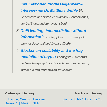
ihre Lek­tio­nen für die Gegen­wart –
Inter­view mit Dr. Mat­thi­as Wüh­le
Die
Geschich­te der ers­ten Zen­tral­bank Deutsch­lands,
der 1876 gegrün­de­ten Reichsbank,…
DeFi len­ding: inter­me­dia­ti­on wit­hout
infor­ma­ti­on?
Len­ding plat­forms – a key ele­
ment of decen­tra­li­sed finan­ce (DeFi)…
Block­chain sca­la­bi­li­ty and the frag­
men­ta­ti­on of cryp­to
Wich­tigs­te Erkennt­nis­
se Geneh­mi­gungs­freie Block­chains funk­tio­nie­ren,
indem sie den dezen­tra­len Validierern…
Vorheriger Beitrag
Nächster Beitrag
Kredite; Wie Gut Beraten
Die Bank Als "Dritter Ort"
Banken? | Markt | NDR