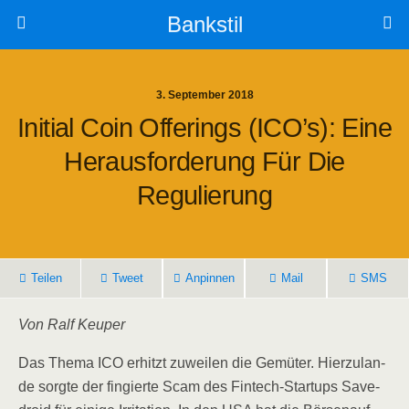
Bankstil
3. September 2018
Initi­al Coin Offe­rings (ICO’s): Eine
Her­aus­for­de­rung Für Die
Regulierung
Tei­len
Tweet
Anpin­nen
Mail
SMS
Von Ralf Keuper
Das The­ma ICO erhitzt zuwei­len die Gemü­ter. Hier­zu­lan­
de sorg­te der fin­gier­te Scam des Fin­tech-Start­ups Save­