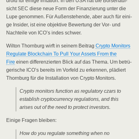
droid für eini­ge Irri­ta­ti­on. In den USA hat die Bör­sen­auf­
sicht SEC die­se neue Form der Finan­zie­rung unter die
Lupe genom­men. Für Außen­ste­hen­de, aber auch für eini­
ge Insi­der, ist eine objek­ti­ve Bewer­tung der Vor- und
Nach­tei­le von ICO’s indes schwer.
Wil­ton Thorn­burg wirft in sei­nem Bei­trag
Cryp­to Moni­tors
Regu­la­te Block­chain To Pull Your Assets From the
Fire
einen dif­fe­ren­zier­ten Blick auf das The­ma. Um betrü­
ge­ri­sche ICO’s bereits im Vor­feld zu erken­nen, plä­diert
Thorn­burg für die Instal­la­ti­on von Cryp­to Monitors.
Cryp­to moni­tors func­tion as regu­la­to­ry czars to
estab­lish cryp­to­cur­ren­cy regu­la­ti­ons, and this
ari­ses out of the need to pro­tect investors.
Eini­ge Fra­gen bleiben:
How do you regu­la­te some­thing when no