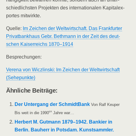
schied­lichs­ten Pro­jek­ten des inter­na­tio­na­len Kapi­tal­ex­
por­tes mitwirkte.
Quel­le:
Im Zei­chen der Welt­wirt­schaft. Das Frank­fur­ter
Pri­vat­bank­haus Gebr. Beth­mann in der Zeit des deut­
schen Kai­ser­reichs 1870–1914
Bespre­chun­gen:
Vere­na von Wicz­lin­ski: Im Zei­chen der Welt­wirt­schaft
(Sehe­punk­te)
Ähn­li­che Beiträge:
Der Unter­gang der Schmidt­Bank
Von Ralf Keu­per
er
Bis weit in die 1990
Jah­re war…
Her­bert M. Gut­mann 1879–1942. Ban­kier in
Ber­lin. Bau­herr in Pots­dam. Kunst­samm­ler.