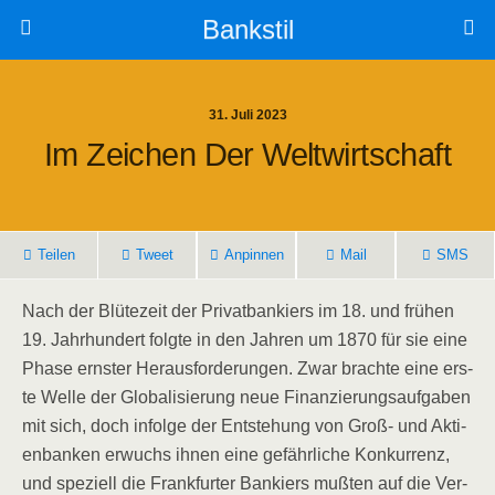
Bankstil
31. Juli 2023
Im Zei­chen Der Weltwirtschaft
Tei­len
Tweet
Anpin­nen
Mail
SMS
Nach der Blü­te­zeit der Pri­vat­ban­kiers im 18. und frü­hen
19. Jahr­hun­dert folg­te in den Jah­ren um 1870 für sie eine
Pha­se erns­ter Her­aus­for­de­run­gen. Zwar brach­te eine ers­
te Wel­le der Glo­ba­li­sie­rung neue Finan­zie­rungs­auf­ga­ben
mit sich, doch infol­ge der Ent­ste­hung von Groß- und Akti­
en­ban­ken erwuchs ihnen eine gefähr­li­che Kon­kur­renz,
und spe­zi­ell die Frank­fur­ter Ban­kiers muß­ten auf die Ver­