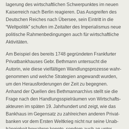
la­ge­rung des wirt­schaft­li­chen Schwer­punk­tes im neu­en
Kai­ser­reich nach Ber­lin reagie­ren. Das Aus­grei­fen des
Deut­schen Rei­ches nach Über­see, sein Ein­tritt in die
“Welt­po­li­tik” schu­fen im Zeit­al­ter des Impe­ria­lis­mus neue
poli­ti­sche Rah­men­be­din­gun­gen auch für wirt­schaft­li­che
Aktivitäten.
Am Bei­spiel des bereits 1748 gegrün­de­ten Frank­fur­ter
Pri­vat­bank­hau­ses Gebr. Beth­mann unter­sucht die
Autorin, wie die­se viel­fäl­ti­gen Wand­lungs­pro­zes­se wahr­
ge­nom­men und wel­che Stra­te­gien ange­wandt wur­den,
um den Her­aus­for­de­run­gen der Zeit zu begeg­nen.
Anhand der Quel­len des Beth­mann­ar­chivs stellt sie die
Fra­ge nach den Hand­lungs­spiel­räu­men von Wirt­schafts­
ak­teu­ren im spä­ten 19. Jahr­hun­dert und zeigt, wie das
Bank­haus im Gegen­satz zu zahl­rei­chen ande­ren Pri­vat­
ban­ken vor dem Ers­ten Welt­krieg nicht nur sei­ne Unab­
hän­gig­keit bewah­ren konn­te, son­dern auch an unter­