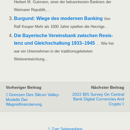
Her­bert M. Gut­mann, einer der bekann­tes­ten Ban­kiers der
Wei­ma­rer Republik,…
Bur­gund: Wie­ge des moder­nen Ban­king
Von
Ralf Keu­per Mehr als 1000 Jah­re spiel­ten die Herzöge…
Die Baye­ri­sche Ver­eins­bank zwi­schen Resis­
tenz und Gleich­schal­tung 1933–1945
… Wie frei
war ein Unter­neh­men in der tra­di­ti­ons­ge­lei­te­ten
Weiterentwicklung…
Vorheriger Beitrag
Nächster Beitrag
2022 BIS Survey On Central
Grenzen Des Silicon Valley-
Bank Digital Currencies And
Modells Der
Crypto
Wagnisfinanzierung
Zum Seitenanfang