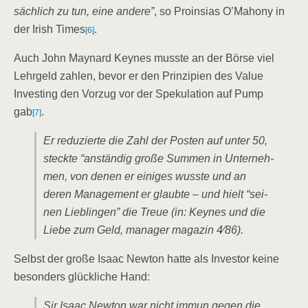
säch­lich zu tun, eine ande­re”
, so Pro­in­si­as O’Ma­ho­ny in
der Irish Times
.
[6]
Auch John May­nard Keynes muss­te an der Bör­se viel
Lehr­geld zah­len, bevor er den Prin­zi­pi­en des Value
Inves­t­ing den Vor­zug vor der Spe­ku­la­ti­on auf Pump
gab
.
[7]
Er redu­zier­te die Zahl der Pos­ten auf unter 50,
steck­te “anstän­dig gro­ße Sum­men in Unter­neh­
men, von denen er eini­ges wuss­te und an
deren Manage­ment er glaub­te – und hielt “sei­
nen Lieb­lin­gen” die Treue (in: Keynes und die
Lie­be zum Geld, mana­ger maga­zin 4⁄86).
Selbst der gro­ße Isaac New­ton hat­te als Inves­tor kei­ne
beson­ders glück­li­che Hand:
Sir Isaac New­ton war nicht immun gegen die