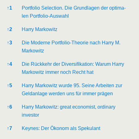
Refe­ren­ces
↑
1
Port­fo­lio Sel­ec­tion. Die Grund­la­gen der opti­ma­
len Portfolio-Auswahl
↑
2
Har­ry Markowitz
↑
3
Die Moder­ne Port­fo­lio-Theo­rie nach Har­ry M.
Markowitz
↑
4
Die Rück­kehr der Diver­si­fi­ka­ti­on: War­um Har­ry
Mar­ko­witz immer noch Recht hat
↑
5
Har­ry Mar­ko­witz wur­de 95. Sei­ne Arbei­ten zur
Geld­an­la­ge wer­den uns für immer prägen
↑
6
Har­ry Mar­ko­witz: gre­at eco­no­mist, ordi­na­ry
investor
↑
7
Keynes: Der Öko­nom als Spekulant