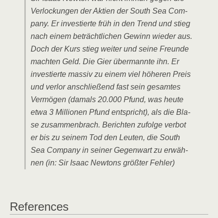
Ver­lo­ckun­gen der Akti­en der South Sea Com­
pa­ny. Er inves­tier­te früh in den Trend und stieg
nach einem beträcht­li­chen Gewinn wie­der aus.
Doch der Kurs stieg wei­ter und sei­ne Freun­de
mach­ten Geld. Die Gier über­mann­te ihn. Er
inves­tier­te mas­siv zu einem viel höhe­ren Preis
und ver­lor anschlie­ßend fast sein gesam­tes
Ver­mö­gen (damals 20.000 Pfund, was heu­te
etwa 3 Mil­lio­nen Pfund ent­spricht), als die Bla­
se zusam­men­brach. Berich­ten zufol­ge ver­bot
er bis zu sei­nem Tod den Leu­ten, die South
Sea Com­pa­ny in sei­ner Gegen­wart zu erwäh­
nen (in: Sir Isaac New­tons größ­ter Fehler)
Refe­ren­ces