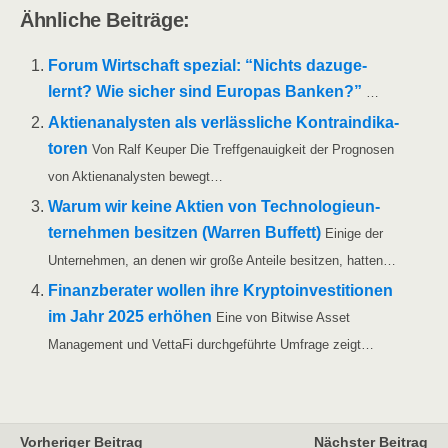
Ähn­li­che Beiträge:
Forum Wirt­schaft spe­zi­al: “Nichts dazu­ge­
lernt? Wie sicher sind Euro­pas Ban­ken?”
…
Akti­en­ana­lys­ten als ver­läss­li­che Kon­tra­in­di­ka­
to­ren
Von Ralf Keu­per Die Treff­ge­nau­ig­keit der Pro­gno­sen
von Akti­en­ana­lys­ten bewegt…
War­um wir kei­ne Akti­en von Tech­no­lo­gie­un­
ter­neh­men besit­zen (War­ren Buf­fett)
Eini­ge der
Unter­neh­men, an denen wir gro­ße Antei­le besit­zen, hatten…
Finanz­be­ra­ter wol­len ihre Kryp­to­in­ves­ti­tio­nen
im Jahr 2025 erhö­hen
Eine von Bit­wi­se Asset
Manage­ment und Vet­ta­Fi durch­ge­führ­te Umfra­ge zeigt…
Vorheriger Beitrag
Nächster Beitrag