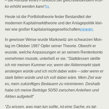
– die Ren­di­te eines Port­fo­li­os bei gleich­blei­ben­dem Risi­
ko erhöht wer­den kann”
.
[1]
Heu­te ist die Port­fo­lio­theo­rie fes­ter Bestand­teil der
moder­nen Kapi­tal­markt­theo­rie und der Anla­ge­po­li­tik klei­
ner wie gro­ßer Kapi­tal­an­la­ge­ge­sell­schaf­ten
.
[2]
[3]
[4]
[5]
In gewis­ser Wei­se wur­de Mar­ko­witz am schwar­zen Mon­
tag im Okto­ber 1987 Opfer sei­ner Theo­rie. Obwohl er
wuss­te, wel­che Anpas­sun­gen er an sei­nem Ren­ten­kon­to
vor­neh­men muss­te, unter­ließ er sie. “
Statt­des­sen stell­te
ich mir mei­nen Kum­mer vor, wenn der Akti­en­markt stark
anstei­gen wür­de und ich nicht dabei wäre – oder wenn er
stark fal­len wür­de und ich voll dabei wäre. Mein Ziel war
es, mein zukünf­ti­ges Bedau­ern zu mini­mie­ren. Des­halb
habe ich mei­ne Bei­trä­ge 50/​50 zwi­schen Anlei­hen und
Akti­en auf­ge­teilt
”
“Zu wis­sen, was man tun soll­te, ist eine Sache, es tat­