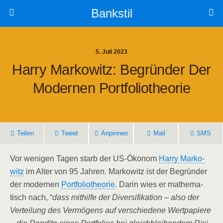
Bankstil
5. Juli 2023
Har­ry Mar­ko­witz: Begrün­der Der
Moder­nen Portfoliotheorie
Tei­len
Tweet
Anpin­nen
Mail
SMS
Vor weni­gen Tagen starb der US-Öko­nom
Har­ry Mar­ko­
witz
im Alter von 95 Jah­ren. Mar­ko­witz ist der Begrün­der
der moder­nen
Port­fo­lio­theo­rie
. Dar­in wies er mathe­ma­
tisch nach, “
dass mit­hil­fe der Diver­si­fi­ka­ti­on – also der
Ver­tei­lung des Ver­mö­gens auf ver­schie­de­ne Wert­pa­pie­re