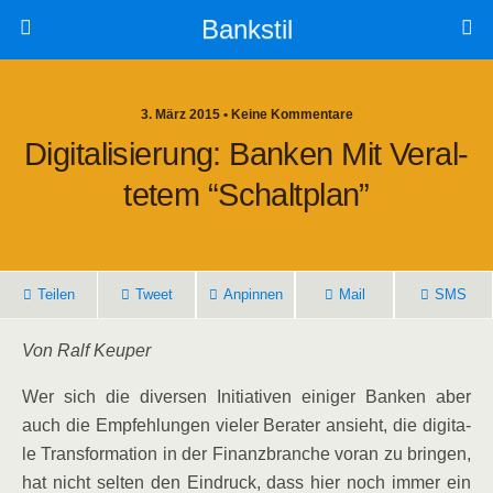
Bankstil
3. März 2015 • Keine Kommentare
Digi­ta­li­sie­rung: Ban­ken Mit Ver­al­
Te­tem “Schalt­plan”
Tei­len
Tweet
Anpin­nen
Mail
SMS
Von Ralf Keuper
Wer sich die diver­sen Initia­ti­ven eini­ger Ban­ken aber
auch die Emp­feh­lun­gen vie­ler Bera­ter ansieht, die digi­ta­
le Trans­for­ma­ti­on in der Finanz­bran­che vor­an zu brin­gen,
hat nicht sel­ten den Ein­druck, dass hier noch immer ein