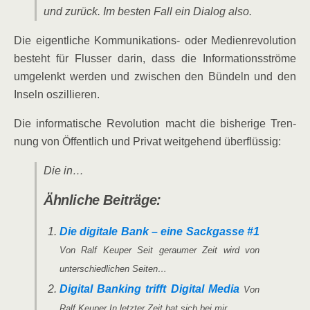
und zurück. Im bes­ten Fall ein Dia­log also.
Die eigent­li­che Kom­mu­ni­ka­ti­ons- oder Medi­en­re­vo­lu­ti­on
besteht für Flus­ser dar­in, dass die Infor­ma­ti­ons­strö­me
umge­lenkt wer­den und zwi­schen den Bün­deln und den
Inseln oszillieren.
Die infor­ma­ti­sche Revo­lu­ti­on macht die bis­he­ri­ge Tren­
nung von Öffent­lich und Pri­vat weit­ge­hend überflüssig:
Die in…
Ähn­li­che Beiträge:
Die digi­ta­le Bank – eine Sack­gas­se #1
Von Ralf Keu­per Seit gerau­mer Zeit wird von
unter­schied­li­chen Seiten…
Digi­tal Ban­king trifft Digi­tal Media
Von
Ralf Keu­per In letz­ter Zeit hat sich bei mir…