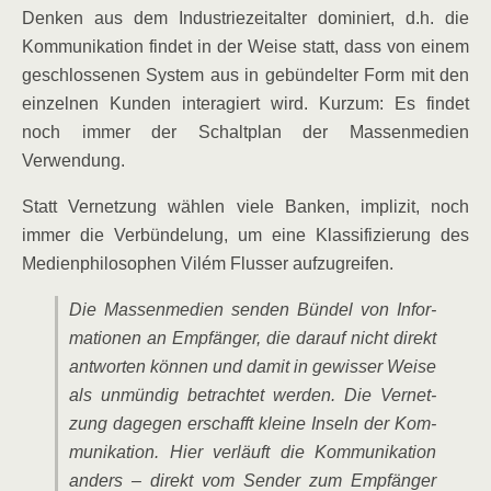
Den­ken aus dem Indus­trie­zeit­al­ter domi­niert, d.h. die
Kom­mu­ni­ka­ti­on fin­det in der Wei­se statt, dass von einem
geschlos­se­nen Sys­tem aus in gebün­del­ter Form mit den
ein­zel­nen Kun­den inter­agiert wird. Kurz­um: Es fin­det
noch immer der Schalt­plan der Mas­sen­me­di­en
Verwendung.
Statt Ver­net­zung wäh­len vie­le Ban­ken, impli­zit, noch
immer die Ver­bün­de­lung, um eine Klas­si­fi­zie­rung des
Medi­en­phi­lo­so­phen Vilém Flus­ser aufzugreifen.
Die Mas­sen­me­di­en sen­den Bün­del von Infor­
ma­tio­nen an Emp­fän­ger, die dar­auf nicht direkt
ant­wor­ten kön­nen und damit in gewis­ser Wei­se
als unmün­dig betrach­tet wer­den. Die Ver­net­
zung dage­gen erschafft klei­ne Inseln der Kom­
mu­ni­ka­ti­on. Hier ver­läuft die Kom­mu­ni­ka­ti­on
anders – direkt vom Sen­der zum Emp­fän­ger