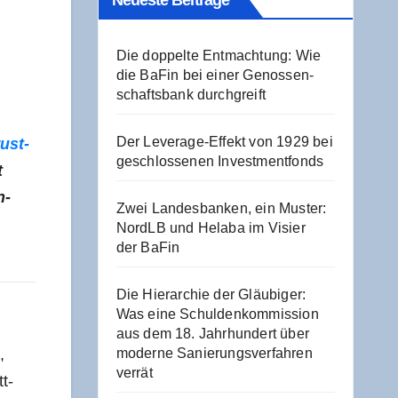
Neu­es­te Beiträge
Die dop­pel­te Ent­mach­tung: Wie
die BaFin bei einer Genos­sen­
schafts­bank durchgreift
Der Levera­ge-Effekt von 1929 bei
ust­
geschlos­se­nen Investmentfonds
t
n­
Zwei Lan­des­ban­ken, ein Mus­ter:
NordLB und Hela­ba im Visier
der BaFin
Die Hier­ar­chie der Gläu­bi­ger:
Was eine Schul­den­kom­mis­si­on
aus dem 18. Jahr­hun­dert über
,
moder­ne Sanie­rungs­ver­fah­ren
verrät
tt­