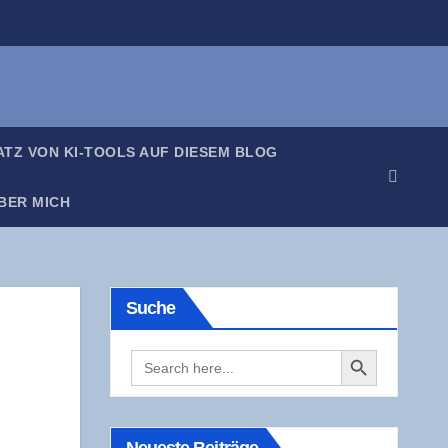
SATZ VON KI-TOOLS AUF DIE­SEM BLOG
BER MICH
Suche
Search Button
Search
for: