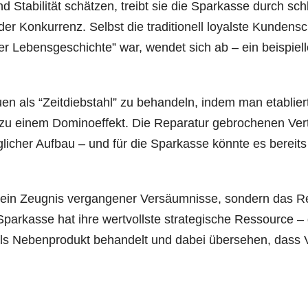
und Sta­bi­li­tät schät­zen, treibt sie die Spar­kas­se durch sc
Kon­kur­renz. Selbst die tra­di­tio­nell loyals­te Kun­den­s
r Lebens­ge­schich­te” war, wen­det sich ab – ein bei­spiel­l
trau­en als “Zeit­dieb­stahl” zu behan­deln, indem man eta­blier­
 zu einem Domi­no­ef­fekt. Die Repa­ra­tur gebro­che­nen Ver­
­li­cher Auf­bau – und für die Spar­kas­se könn­te es bereits
in Zeug­nis ver­gan­ge­ner Ver­säum­nis­se, son­dern das R
e Spar­kas­se hat ihre wert­volls­te stra­te­gi­sche Res­sour­ce 
– als Neben­pro­dukt behan­delt und dabei über­se­hen, dass 