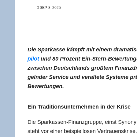
SEP. 8, 2025
Die Spar­kas­se kämpft mit einem dra­ma­ti­
pi­lot
und 80 Pro­zent Ein-Stern-Bewer­tun­gen o
zwi­schen Deutsch­lands größ­tem Finanz­di
geln­der Ser­vice und ver­al­te­te Sys­te­me p
Bewertungen.
Ein Tra­di­ti­ons­un­ter­neh­men in der Krise
Die Spar­kas­sen-Finanz­grup­pe, einst Syn­onym 
steht vor einer bei­spiel­lo­sen Ver­trau­ens­kri­