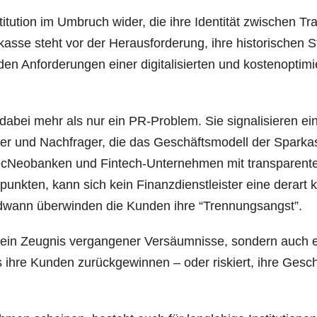
­tu­ti­on im Umbruch wider, die ihre Iden­ti­tät zwi­schen Tra­d
s­se steht vor der Her­aus­for­de­rung, ihre his­to­ri­schen S
en Anfor­de­run­gen einer digi­ta­li­sier­ten und kos­ten­op­ti­mi
 dabei mehr als nur ein PR-Pro­blem. Sie signa­li­sie­ren ei
­ter und Nach­fra­ger, die das Geschäfts­mo­dell der Spar­ka
Tec­Ne­o­ban­ken und Fin­tech-Unter­neh­men mit trans­pa­ren­t
punk­ten, kann sich kein Finanz­dienst­leis­ter eine der­art 
gend­wann über­win­den die Kun­den ihre “Tren­nungs­angst”.
in Zeug­nis ver­gan­ge­ner Ver­säum­nis­se, son­dern auch 
 ihre Kun­den zurück­ge­win­nen – oder ris­kiert, ihre Gesc