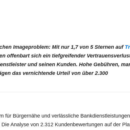
schen Image­pro­blem: Mit nur 1,7 von 5 Ster­nen auf
Tr
ffen­bart sich ein tief­grei­fen­der Ver­trau­ens­ver­lus
enst­leis­ter und sei­nen Kun­den. Hohe Gebüh­ren, ma
rä­gen das ver­nich­ten­de Urteil von über 2.300
für Bür­ger­nä­he und ver­läss­li­che Bank­dienst­leis­tun­gen
se. Die Ana­ly­se von 2.312 Kun­den­be­wer­tun­gen auf der Pla