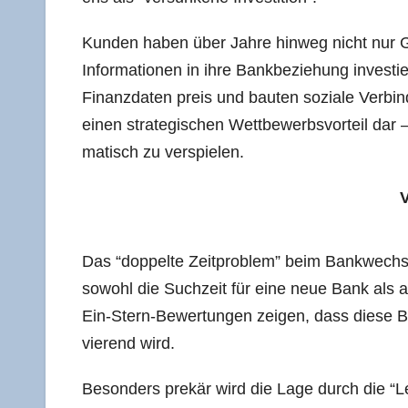
Kun­den haben über Jah­re hin­weg nicht nur Ge
Infor­ma­tio­nen in ihre Bank­be­zie­hung inves­ti
Finanz­da­ten preis und bau­ten sozia­le Ver­bin
einen stra­te­gi­schen Wett­be­werbs­vor­teil dar 
ma­tisch zu verspielen.
V
Das “dop­pel­te Zeit­pro­blem” beim Bank­wech­sel
sowohl die Such­zeit für eine neue Bank als au
Ein-Stern-Bewer­tun­gen zei­gen, dass die­se Ba
vie­rend wird.
Beson­ders pre­kär wird die Lage durch die “