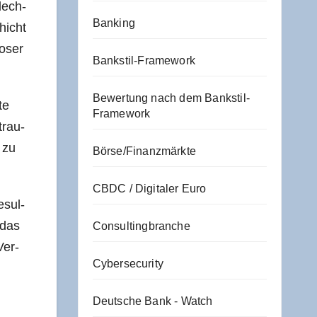
hlech­
Banking
chicht
o­ser
Bankstil-Framework
Bewertung nach dem Bankstil-
te
Framework
trau­
 zu
Börse/Finanzmärkte
CBDC / Digitaler Euro
esul­
– das
Consultingbranche
Ver­
Cybersecurity
Deutsche Bank - Watch