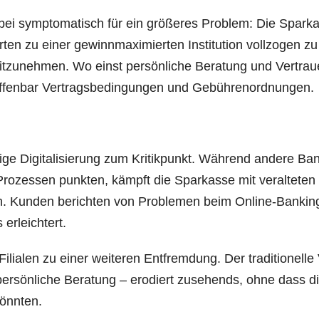
i sym­pto­ma­tisch für ein grö­ße­res Pro­blem: Die Spar­ka
n zu einer gewinn­ma­xi­mier­ten Insti­tu­ti­on voll­zo­gen zu
­zu­neh­men. Wo einst per­sön­li­che Bera­tung und Ver­trau
 offen­bar Ver­trags­be­din­gun­gen und Gebührenordnungen.
i­ge Digi­ta­li­sie­rung zum Kri­tik­punkt. Wäh­rend ande­re Ba
­zes­sen punk­ten, kämpft die Spar­kas­se mit ver­al­te­ten
en. Kun­den berich­ten von Pro­ble­men beim Online-Ban­kin
 erleichtert.
ilia­len zu einer wei­te­ren Ent­frem­dung. Der tra­di­tio­nel­le
per­sön­li­che Bera­tung – ero­diert zuse­hends, ohne dass dig
 könnten.