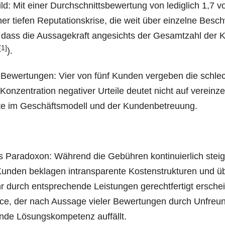
Bild: Mit einer Durch­schnitts­be­wer­tung von ledig­lich 1,7 v
einer tie­fen Reputation­skrise, die weit über ein­zel­ne Besc
, dass die Aus­sa­ge­kraft ange­sichts der Gesamt­zahl der 
[1]
).
er Bewer­tun­gen: Vier von fünf Kun­den ver­ge­ben die schle
zen­tra­ti­on nega­ti­ver Urtei­le deu­tet nicht auf ver­ein­zel
i­zi­te im Geschäfts­mo­dell und der Kundenbetreuung.
es Para­do­xon: Wäh­rend die Gebüh­ren kon­ti­nu­ier­lich stei­
 Kun­den bekla­gen intrans­pa­ren­te Kos­ten­struk­tu­ren und ü
r durch ent­spre­chen­de Leis­tun­gen gerecht­fer­tigt erschei
er­vice, der nach Aus­sa­ge vie­ler Bewer­tun­gen durch Unfreu
ln­de Lösungs­kom­pe­tenz auffällt.