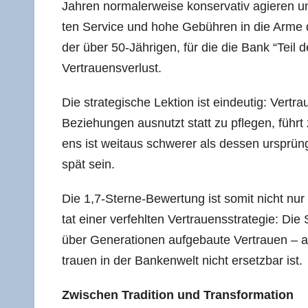
Jah­ren nor­ma­ler­wei­se kon­ser­va­tiv agie­ren 
ten Ser­vice und hohe Gebüh­ren in die Arme der 
der über 50-Jäh­ri­gen, für die die Bank “Teil de
Vertrauensverlust.
Die stra­te­gi­sche Lek­ti­on ist ein­deu­tig: Ver­
Bezie­hun­gen aus­nutzt statt zu pfle­gen, führt
ens ist weit­aus schwe­rer als des­sen ursprüng
spät sein.
Die 1,7‑Sterne-Bewertung ist somit nicht nur e
tat einer ver­fehl­ten Ver­trau­ens­stra­te­gie: Di
über Gene­ra­tio­nen auf­ge­bau­te Ver­trau­en 
trau­en in der Ban­ken­welt nicht ersetz­bar ist.
Zwi­schen Tra­di­ti­on und Transformation