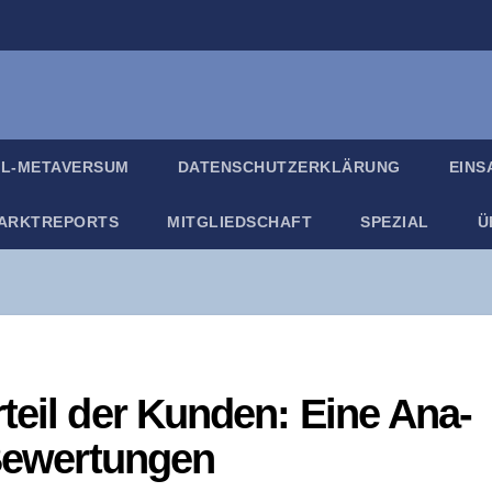
IL-META­VER­SUM
DATEN­SCHUTZ­ER­KLÄ­RUNG
EIN­
ARKT­RE­PORTS
MIT­GLIED­SCHAFT
SPE­ZI­AL
Ü
rteil der Kun­den: Eine Ana­
-Bewertungen