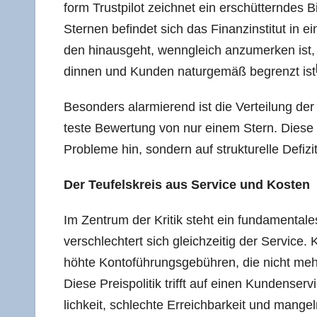
form Trust­pi­lot zeich­net ein erschüt­tern­des 
Ster­nen befin­det sich das Finanz­in­sti­tut in 
den hin­aus­geht, wenn­gleich anzu­mer­ken ist
din­nen und Kun­den natur­ge­mäß begrenzt ist
Beson­ders alar­mie­rend ist die Ver­tei­lung d
tes­te Bewer­tung von nur einem Stern. Die­se Kon­
Pro­ble­me hin, son­dern auf struk­tu­rel­le Def
Der Teu­fels­kreis aus Ser­vice und Kosten
Im Zen­trum der Kri­tik steht ein fun­da­men­ta­l
ver­schlech­tert sich gleich­zei­tig der Ser­vice.
höh­te Kon­to­füh­rungs­ge­büh­ren, die nicht meh
Die­se Preis­po­li­tik trifft auf einen Kun­den­s
lich­keit, schlech­te Erreich­bar­keit und man­ge