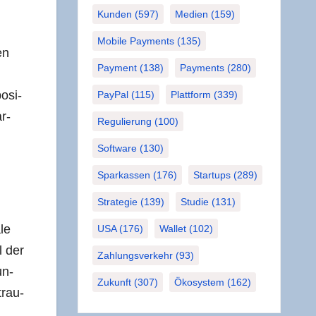
Kunden
(597)
Medien
(159)
Mobile Payments
(135)
en
Payment
(138)
Payments
(280)
posi­
PayPal
(115)
Plattform
(339)
ar­
Regulierung
(100)
Software
(130)
Sparkassen
(176)
Startups
(289)
Strategie
(139)
Studie
(131)
­le
USA
(176)
Wallet
(102)
l der
Zahlungsverkehr
(93)
un­
Zukunft
(307)
Ökosystem
(162)
trau­