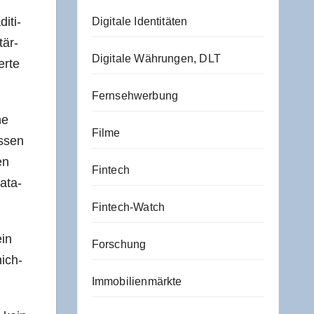
i­ti­
Digitale Identitäten
tär­
Digitale Währungen, DLT
er­te
Fernsehwerbung
ne
Filme
s­sen
en
Fintech
kata­
Fintech-Watch
ein
Forschung
hich­
Immobilienmärkte