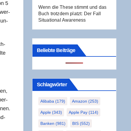
on 5
Wenn die The­se stimmt und das
hwer­
Buch trotz­dem platzt: Der Fall
Situa­tio­nal Awareness
Kun­
ch­
Beliebte Beiträge
­te
Schlag­wör­ter
gen,
ber­
Alibaba
(179)
Amazon
(253)
­nen.
Apple
(343)
Apple Pay
(114)
nd­
Banken
(981)
BIS
(552)