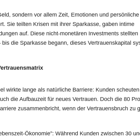
ld, son­dern vor allem Zeit, Emo­tio­nen und per­sön­li­che
ert. Sie teil­ten Kri­sen mit ihrer Spar­kas­se, gaben inti­me
­dun­gen auf. Die­se nicht-mone­tä­ren Invest­ments stell­ten
– bis die Spar­kas­se begann, die­ses Ver­trau­ens­ka­pi­tal sys
er­trau­ens­ma­trix
 wirk­te lan­ge als natür­li­che Bar­rie­re: Kun­den scheu­ten
ch die Auf­bau­zeit für neu­es Ver­trau­en. Doch die 80 Pro
r­rie­re zusam­men­bricht, wenn der Ver­trau­ens­bruch zu 
Lebens­zeit-Öko­no­mie”: Wäh­rend Kun­den zwi­schen 30 u