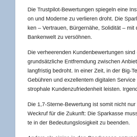
Die Trust­pi­lot-Bewer­tun­gen spie­geln eine Insti
on und Moder­ne zu ver­lie­ren droht. Die Spar­ka
ken – Ver­trau­en, Bür­ger­nä­he, Soli­di­tät – mit d
Ban­ken­welt zu versöhnen.
Die ver­hee­ren­den Kun­den­be­wer­tun­gen sind
grund­sätz­li­che Ent­frem­dung zwi­schen Anbie
lang­fris­tig bedroht. In einer Zeit, in der Big-
Gebüh­ren und exzel­len­tem digi­ta­len Ser­vice 
stro­pha­le Kun­den­zu­frie­den­heit leis­ten. Ir
Die 1,7‑Sterne-Bewertung ist somit nicht nur e
Weck­ruf für die Zukunft: Die Spar­kas­se muss
te in der Bedeu­tungs­lo­sig­keit zu beenden.