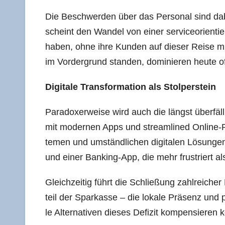
Die Beschwer­den über das Per­so­nal sind dabe
scheint den Wan­del von einer service­orientierte
haben, ohne ihre Kun­den auf die­ser Rei­se mit
im Vor­der­grund stan­den, domi­nie­ren heu­te
Digi­ta­le Trans­for­ma­ti­on als Stolperstein
Para­do­xer­wei­se wird auch die längst über­fäl­l
mit moder­nen Apps und stream­li­ned Online-Pro
te­men und umständ­li­chen digi­ta­len Lösun­g
und einer Ban­king-App, die mehr frus­triert als
Gleich­zei­tig führt die Schlie­ßung zahl­rei­cher F
teil der Spar­kas­se – die loka­le Prä­senz und 
le Alter­na­ti­ven die­ses Defi­zit kom­pen­sie­ren