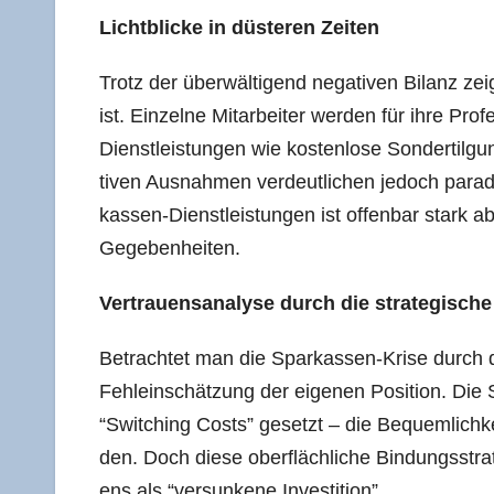
Licht­bli­cke in düs­te­ren Zeiten
Trotz der über­wäl­ti­gend nega­ti­ven Bilanz zei
ist. Ein­zel­ne Mit­ar­bei­ter wer­den für ihre Pro­f
Dienst­leis­tun­gen wie kos­ten­lo­se Son­der­til­
ti­ven Aus­nah­men ver­deut­li­chen jedoch para­d
kas­sen-Dienst­leis­tun­gen ist offen­bar stark abh
Gegebenheiten.
Ver­trau­ens­ana­ly­se durch die stra­te­gi­sche
Betrach­tet man die Spar­kas­sen-Kri­se durch da
Fehl­ein­schät­zung der eige­nen Posi­ti­on. Die S
“Swit­ching Cos­ts” gesetzt – die Bequem­lich­k
den. Doch die­se ober­fläch­li­che Bin­dungs­stra­t
ens als “ver­sun­ke­ne Investition”.