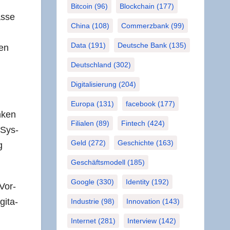
Bitcoin
(96)
Blockchain
(177)
s­se
China
(108)
Commerzbank
(99)
Data
(191)
Deutsche Bank
(135)
­en
Deutschland
(302)
Digitalisierung
(204)
Europa
(131)
facebook
(177)
n­ken
Filialen
(89)
Fintech
(424)
 Sys­
Geld
(272)
Geschichte
(163)
g
Geschäftsmodell
(185)
Google
(330)
Identity
(192)
 Vor­
i­ta­
Industrie
(98)
Innovation
(143)
Internet
(281)
Interview
(142)