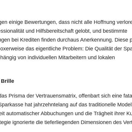
­gen eini­ge Bewer­tun­gen, dass nicht alle Hoff­nung ver­lo­r
es­sio­na­li­tät und Hilfs­be­reit­schaft gelobt, und bestimm­te
gun­gen bei Kre­di­ten fin­den durch­aus Aner­ken­nung. Die­se 
o­xer­wei­se das eigent­li­che Pro­blem: Die Qua­li­tät der Sp
än­gig von indi­vi­du­el­len Mit­ar­bei­tern und loka­len
 Brille
s Pris­ma der Ver­trau­ens­ma­trix, offen­bart sich eine fata
par­kas­se hat jahr­zehn­te­lang auf das tra­di­tio­nel­le Model
eit auto­ma­ti­scher Abbu­chun­gen und die Träg­heit ihrer K
e­gie igno­rier­te die tie­fer­lie­gen­den Dimen­sio­nen des Ver­