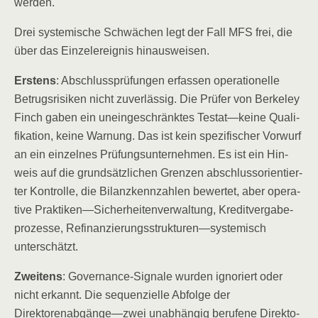
werden.
Drei sys­te­mi­sche Schwä­chen legt der Fall MFS frei, die
über das Ein­zel­er­eig­nis hinausweisen.
Ers­tens
: Abschluss­prü­fun­gen erfas­sen ope­ra­tio­nel­le
Betrugs­ri­si­ken nicht zuver­läs­sig. Die Prü­fer von Ber­ke­ley
Finch gaben ein unein­ge­schränk­tes Testat—keine Qua­li­
fi­ka­ti­on, kei­ne War­nung. Das ist kein spe­zi­fi­scher Vor­wurf
an ein ein­zel­nes Prü­fungs­un­ter­neh­men. Es ist ein Hin­
weis auf die grund­sätz­li­chen Gren­zen abschluss­ori­en­tier­
ter Kon­trol­le, die Bilanz­kenn­zah­len bewer­tet, aber ope­ra­
ti­ve Praktiken—Sicherheitenverwaltung, Kre­dit­ver­ga­be­
pro­zes­se, Refinanzierungsstrukturen—systemisch
unterschätzt.
Zwei­tens
: Gover­nan­ce-Signa­le wur­den igno­riert oder
nicht erkannt. Die sequen­zi­el­le Abfol­ge der
Direktorenabgänge—zwei unab­hän­gig beru­fe­ne Direk­to­