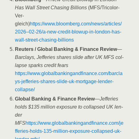
Has Wall Street Cha­sing Bil­li­ons
(MFS/­Tri­co­lor-
Ver­
gleich)
https://www.bloomberg.com/news/articles/
2026–02-26/a‑new-credit-blowup-in-london-has-
wall-street-chasing-billions
Reu­ters /​ Glo­bal Ban­king & Finan­ce Review
—
Bar­clays, Jef­fe­ries shares slide after UK MFS col­
lap­se sparks cre­dit fears
https://www.globalbankingandfinance.com/barcla
ys-jefferies-shares-slide-uk-mortgage-lender-
collapse/
Glo­bal Ban­king & Finan­ce Review
—
Jef­fe­ries
holds $135 mil­li­on expo­sure to col­lap­sed UK len­
der
MFS
https://www.globalbankingandfinance.com/je
fferies-holds-135-million-exposure-collapsed-uk-