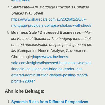
lender-mfs/
Share­ca­fe
—
UK Mor­tga­ge Provider’s Col­lap­se
Shakes Wall Street
https://www.sharecafe.com.au/2026/02/28/uk-
mortgage-providers-collapse-shakes-wall-street/
Busi­ness Sale /​ Distres­sed Busi­nesses
—
Mar­
ket Finan­cial Solu­ti­ons: The bridging len­der that
ente­red admi­nis­tra­ti­on despi­te pos­ting record pro­
fits
(Com­pa­nies House-Ana­ly­se, Gover­nan­ce-
Chro­no­lo­gie)
https://www.business-
sale.com/insights/distressed-businesses/market-
financial-solutions-the-bridging-lender-that-
entered-administration-despite-posting-record-
profits-228847
Ähn­li­che Beiträge:
Sys­te­mic Risks from Dif­fe­rent Per­spec­ti­ves