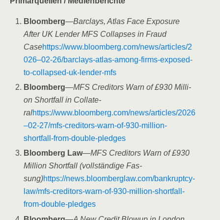
Pri­mär­quel­len /​ Medi­en­be­rich­te
Bloom­berg
—
Bar­clays, Atlas Face Expo­sure
After UK Len­der MFS Col­lap­ses in Fraud
Case
https://www.bloomberg.com/news/articles/2
026–02-26/barclays-atlas-among-firms-exposed-
to-collapsed-uk-lender-mfs
Bloom­berg
—
MFS Cre­di­tors Warn of £930 Mil­li­
on Short­fall in Col­la­te­
ral
https://www.bloomberg.com/news/articles/2026
–02-27/mfs-creditors-warn-of-930-million-
shortfall-from-double-pledges
Bloom­berg Law
—
MFS Cre­di­tors Warn of £930
Mil­li­on Short­fall (voll­stän­di­ge Fas­
sung)
https://news.bloomberglaw.com/bankruptcy-
law/mfs-creditors-warn-of-930-million-shortfall-
from-double-pledges
Bloom­berg
—
A New Cre­dit Blo­wup in Lon­don