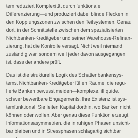
tem redu­ziert Kom­ple­xi­tät durch funk­tio­na­le
Differenzierung—und pro­du­ziert dabei blin­de Fle­cken in
den Kopp­lungs­zo­nen zwi­schen den Teil­sys­te­men. Genau
dort, in der Schnitt­stel­le zwi­schen dem spe­zia­li­sier­ten
Nicht­ban­ken-Kre­dit­ge­ber und sei­ner Warehouse-Refi­nan­
zie­rung, hat die Kon­trol­le ver­sagt. Nicht weil nie­mand
zustän­dig war, son­dern weil jeder davon aus­ge­gan­gen
ist, dass der ande­re prüft.
Das ist die struk­tu­rel­le Logik des Schat­ten­ban­ken­sys­
tems. Nicht­ban­ken-Kre­dit­ge­ber fül­len Räu­me, die regu­
lier­te Ban­ken bewusst meiden—komplexe, illi­qui­de,
schwer bewert­ba­re Enga­ge­ments. Ihre Exis­tenz ist sys­
tem­funk­tio­nal: Sie lei­ten Kapi­tal dort­hin, wo Ban­ken nicht
kön­nen oder wol­len. Aber genau die­se Funk­ti­on erzeugt
Infor­ma­ti­ons­asym­me­trien, die in ruhi­gen Pha­sen unsicht­
bar blei­ben und in Stress­pha­sen schlag­ar­tig sicht­bar