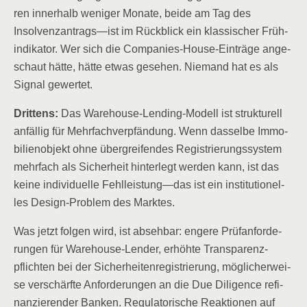
ren inner­halb weni­ger Mona­te, bei­de am Tag des
Insolvenzantrags—ist im Rück­blick ein klas­si­scher Früh­
in­di­ka­tor. Wer sich die Com­pa­nies-House-Ein­trä­ge ange­
schaut hät­te, hät­te etwas gese­hen. Nie­mand hat es als
Signal gewertet.
Drit­tens:
Das Warehouse-Len­ding-Modell ist struk­tu­rell
anfäl­lig für Mehr­fach­ver­pfän­dung. Wenn das­sel­be Immo­
bi­li­en­ob­jekt ohne über­grei­fen­des Regis­trie­rungs­sys­tem
mehr­fach als Sicher­heit hin­ter­legt wer­den kann, ist das
kei­ne indi­vi­du­el­le Fehlleistung—das ist ein insti­tu­tio­nel­
les Design-Pro­blem des Marktes.
Was jetzt fol­gen wird, ist abseh­bar: enge­re Prüf­an­for­de­
run­gen für Warehouse-Len­der, erhöh­te Trans­pa­renz­
pflich­ten bei der Sicher­hei­ten­re­gis­trie­rung, mög­li­cher­wei­
se ver­schärf­te Anfor­de­run­gen an die Due Dili­gence refi­
nan­zie­ren­der Ban­ken. Regu­la­to­ri­sche Reak­tio­nen auf