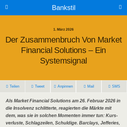
Bankstil
1. März 2026
Der Zusam­men­bruch Von Mar­ket
Finan­cial Solu­ti­ons – Ein
Systemsignal
Tei­len
Tweet
Anpin­nen
Mail
SMS
Als Mar­ket Finan­cial Solu­ti­ons am 26. Febru­ar 2026 in
die Insol­venz schlit­ter­te, reagier­ten die Märk­te mit
dem, was sie in sol­chen Momen­ten immer tun: Kurs­
ver­lus­te, Schlag­zei­len, Schul­di­ge. Bar­clays, Jef­fe­ries,