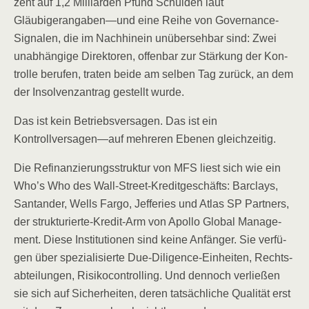
zent auf 1,2 Mil­li­ar­den Pfund Schul­den laut
Gläubigerangaben—und eine Rei­he von Gover­nan­ce-
Signa­len, die im Nach­hin­ein unüber­seh­bar sind: Zwei
unab­hän­gi­ge Direk­to­ren, offen­bar zur Stär­kung der Kon­
trol­le beru­fen, tra­ten bei­de am sel­ben Tag zurück, an dem
der Insol­venz­an­trag gestellt wurde.
Das ist kein Betriebs­ver­sa­gen. Das ist ein
Kontrollversagen—auf meh­re­ren Ebe­nen gleichzeitig.
Die Refi­nan­zie­rungs­struk­tur von MFS liest sich wie ein
Who’s Who des Wall-Street-Kre­dit­ge­schäfts: Bar­clays,
San­tan­der, Wells Far­go, Jef­fe­ries und Atlas SP Part­ners,
der struk­tu­rier­te-Kre­dit-Arm von Apol­lo Glo­bal Manage­
ment. Die­se Insti­tu­tio­nen sind kei­ne Anfän­ger. Sie ver­fü­
gen über spe­zia­li­sier­te Due-Dili­gence-Ein­hei­ten, Rechts­
ab­tei­lun­gen, Risi­ko­con­trol­ling. Und den­noch ver­lie­ßen
sie sich auf Sicher­hei­ten, deren tat­säch­li­che Qua­li­tät erst