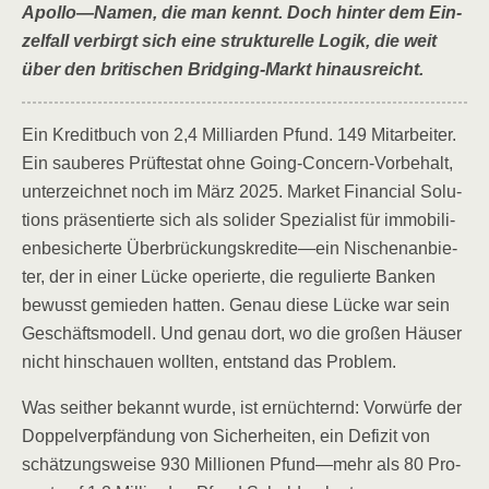
Apollo—Namen, die man kennt. Doch hin­ter dem Ein­
zel­fall ver­birgt sich eine struk­tu­rel­le Logik, die weit
über den bri­ti­schen Bridging-Markt hinausreicht.
Ein Kre­dit­buch von 2,4 Mil­li­ar­den Pfund. 149 Mit­ar­bei­ter.
Ein sau­be­res Prüf­tes­tat ohne Going-Con­cern-Vor­be­halt,
unter­zeich­net noch im März 2025. Mar­ket Finan­cial Solu­
ti­ons prä­sen­tier­te sich als soli­der Spe­zia­list für immo­bi­li­
en­be­si­cher­te Überbrückungskredite—ein Nischen­an­bie­
ter, der in einer Lücke ope­rier­te, die regu­lier­te Ban­ken
bewusst gemie­den hat­ten. Genau die­se Lücke war sein
Geschäfts­mo­dell. Und genau dort, wo die gro­ßen Häu­ser
nicht hin­schau­en woll­ten, ent­stand das Problem.
Was seit­her bekannt wur­de, ist ernüch­ternd: Vor­wür­fe der
Dop­pel­ver­pfän­dung von Sicher­hei­ten, ein Defi­zit von
schät­zungs­wei­se 930 Mil­lio­nen Pfund—mehr als 80 Pro­