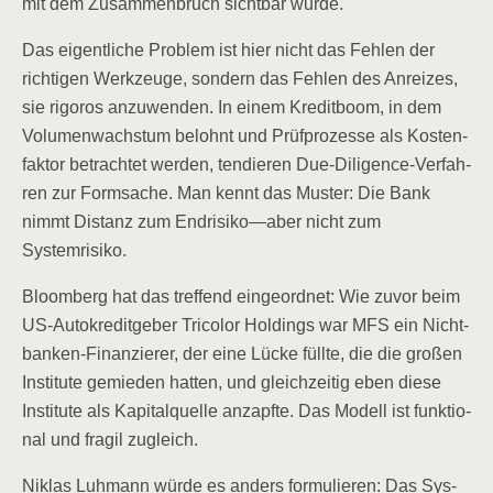
mit dem Zusam­men­bruch sicht­bar wurde.
Das eigent­li­che Pro­blem ist hier nicht das Feh­len der
rich­ti­gen Werk­zeu­ge, son­dern das Feh­len des Anrei­zes,
sie rigo­ros anzu­wen­den. In einem Kre­dit­boom, in dem
Volu­men­wachs­tum belohnt und Prüf­pro­zes­se als Kos­ten­
fak­tor betrach­tet wer­den, ten­die­ren Due-Dili­gence-Ver­fah­
ren zur Form­sa­che. Man kennt das Mus­ter: Die Bank
nimmt Distanz zum Endrisiko—aber nicht zum
Systemrisiko.
Bloom­berg hat das tref­fend ein­ge­ord­net: Wie zuvor beim
US-Auto­kre­dit­ge­ber Tri­co­lor Hol­dings war MFS ein Nicht­
ban­ken-Finan­zie­rer, der eine Lücke füll­te, die die gro­ßen
Insti­tu­te gemie­den hat­ten, und gleich­zei­tig eben die­se
Insti­tu­te als Kapi­tal­quel­le anzapf­te. Das Modell ist funk­tio­
nal und fra­gil zugleich.
Niklas Luh­mann wür­de es anders for­mu­lie­ren: Das Sys­