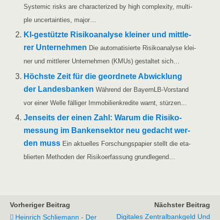
Sys­te­mic risks are cha­rac­te­ri­zed by high com­ple­xi­ty, mul­ti­
ple uncer­tain­ties, major…
KI-gestüt­z­­te Risi­ko­ana­ly­se klei­ner und mitt­le­
rer Unter­neh­men
Die auto­ma­ti­sier­te Risi­ko­ana­ly­se klei­
ner und mitt­le­rer Unter­neh­men (KMUs) gestal­tet sich…
Höchs­te Zeit für die geord­ne­te Abwick­lung
der Lan­des­ban­ken
Wäh­rend der Bay­ern­LB-Vor­­­stand
vor einer Wel­le fäl­li­ger Immo­bi­li­en­kre­di­te warnt, stürzen…
Jen­seits der einen Zahl: War­um die Risi­ko­
mes­sung im Ban­ken­sek­tor neu gedacht wer­
den muss
Ein aktu­el­les For­schungs­pa­pier stellt die eta­
blier­ten Metho­den der Risi­koer­fas­sung grundlegend…
Vorheriger Beitrag
Nächster Beitrag
Digitales Zentralbankgeld Und
Heinrich Schliemann - Der