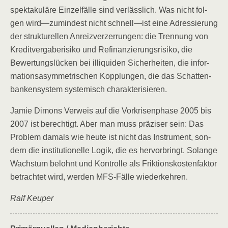
spek­ta­ku­lä­re Ein­zel­fäl­le sind ver­läss­lich. Was nicht fol­
gen wird—zumindest nicht schnell—ist eine Adres­sie­rung
der struk­tu­rel­len Anreiz­ver­zer­run­gen: die Tren­nung von
Kre­dit­ver­ga­be­ri­si­ko und Refi­nan­zie­rungs­ri­si­ko, die
Bewer­tungs­lü­cken bei illi­qui­den Sicher­hei­ten, die infor­
ma­ti­ons­asym­me­tri­schen Kopp­lun­gen, die das Schat­ten­
ban­ken­sys­tem sys­te­misch charakterisieren.
Jamie Dimons Ver­weis auf die Vor­kri­sen­pha­se 2005 bis
2007 ist berech­tigt. Aber man muss prä­zi­ser sein: Das
Pro­blem damals wie heu­te ist nicht das Instru­ment, son­
dern die insti­tu­tio­nel­le Logik, die es her­vor­bringt. Solan­ge
Wachs­tum belohnt und Kon­trol­le als Frik­ti­ons­kos­ten­fak­tor
betrach­tet wird, wer­den MFS-Fäl­le wiederkehren.
Ralf Keu­per