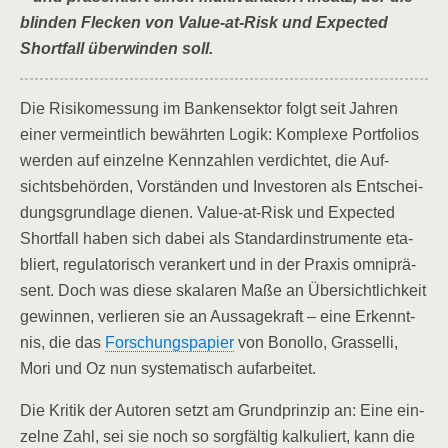
blin­den Fle­cken von Value-at-Risk und Expec­ted
Short­fall über­win­den soll.
Die Risi­ko­mes­sung im Ban­ken­sek­tor folgt seit Jah­ren
einer ver­meint­lich bewähr­ten Logik: Kom­ple­xe Port­fo­li­os
wer­den auf ein­zel­ne Kenn­zah­len ver­dich­tet, die Auf­
sichts­be­hör­den, Vor­stän­den und Inves­to­ren als Ent­schei­
dungs­grund­la­ge die­nen. Value-at-Risk und Expec­ted
Short­fall haben sich dabei als Stan­dard­in­stru­men­te eta­
bliert, regu­la­to­risch ver­an­kert und in der Pra­xis omni­prä­
sent. Doch was die­se ska­la­ren Maße an Über­sicht­lich­keit
gewin­nen, ver­lie­ren sie an Aus­sa­ge­kraft – eine Erkennt­
nis, die das
For­schungs­pa­pier
von Bonol­lo, Gras­sel­li,
Mori und Oz nun sys­te­ma­tisch aufarbeitet.
Die Kri­tik der Autoren setzt am Grund­prin­zip an: Eine ein­
zel­ne Zahl, sei sie noch so sorg­fäl­tig kal­ku­liert, kann die