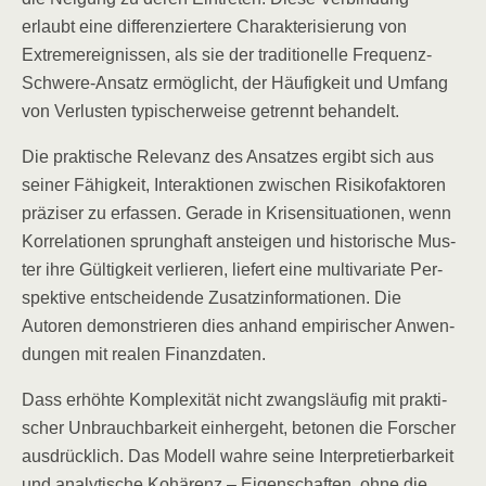
erlaubt eine dif­fe­ren­zier­te­re Cha­rak­te­ri­sie­rung von
Extrem­ereig­nis­sen, als sie der tra­di­tio­nel­le Fre­quenz-
Schwe­re-Ansatz ermög­licht, der Häu­fig­keit und Umfang
von Ver­lus­ten typi­scher­wei­se getrennt behandelt.
Die prak­ti­sche Rele­vanz des Ansat­zes ergibt sich aus
sei­ner Fähig­keit, Inter­ak­tio­nen zwi­schen Risi­ko­fak­to­ren
prä­zi­ser zu erfas­sen. Gera­de in Kri­sen­si­tua­tio­nen, wenn
Kor­re­la­tio­nen sprung­haft anstei­gen und his­to­ri­sche Mus­
ter ihre Gül­tig­keit ver­lie­ren, lie­fert eine mul­ti­va­ria­te Per­
spek­ti­ve ent­schei­den­de Zusatz­in­for­ma­tio­nen. Die
Autoren demons­trie­ren dies anhand empi­ri­scher Anwen­
dun­gen mit rea­len Finanzdaten.
Dass erhöh­te Kom­ple­xi­tät nicht zwangs­läu­fig mit prak­ti­
scher Unbrauch­bar­keit ein­her­geht, beto­nen die For­scher
aus­drück­lich. Das Modell wah­re sei­ne Inter­pre­tier­bar­keit
und ana­ly­ti­sche Kohä­renz – Eigen­schaf­ten, ohne die