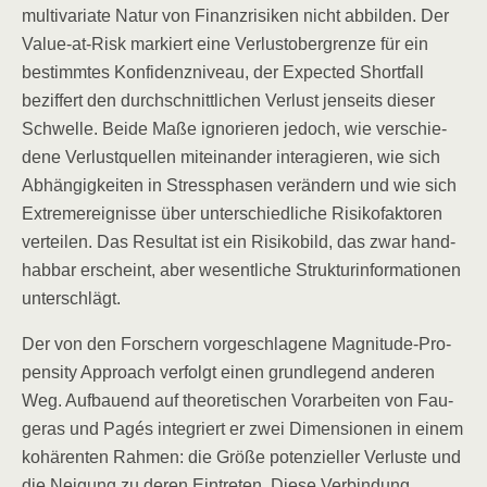
mul­ti­va­ria­te Natur von Finanz­ri­si­ken nicht abbil­den. Der
Value-at-Risk mar­kiert eine Ver­lust­ober­gren­ze für ein
bestimm­tes Kon­fi­denz­ni­veau, der Expec­ted Short­fall
bezif­fert den durch­schnitt­li­chen Ver­lust jen­seits die­ser
Schwel­le. Bei­de Maße igno­rie­ren jedoch, wie ver­schie­
de­ne Ver­lust­quel­len mit­ein­an­der inter­agie­ren, wie sich
Abhän­gig­kei­ten in Stress­pha­sen ver­än­dern und wie sich
Extrem­ereig­nis­se über unter­schied­li­che Risi­ko­fak­to­ren
ver­tei­len. Das Resul­tat ist ein Risi­ko­bild, das zwar hand­
hab­bar erscheint, aber wesent­li­che Struk­tur­in­for­ma­tio­nen
unterschlägt.
Der von den For­schern vor­ge­schla­ge­ne Magni­tu­de-Pro­
pen­si­ty Approach ver­folgt einen grund­le­gend ande­ren
Weg. Auf­bau­end auf theo­re­ti­schen Vor­ar­bei­ten von Fau­
ge­ras und Pagés inte­griert er zwei Dimen­sio­nen in einem
kohä­ren­ten Rah­men: die Grö­ße poten­zi­el­ler Ver­lus­te und
die Nei­gung zu deren Ein­tre­ten. Die­se Ver­bin­dung