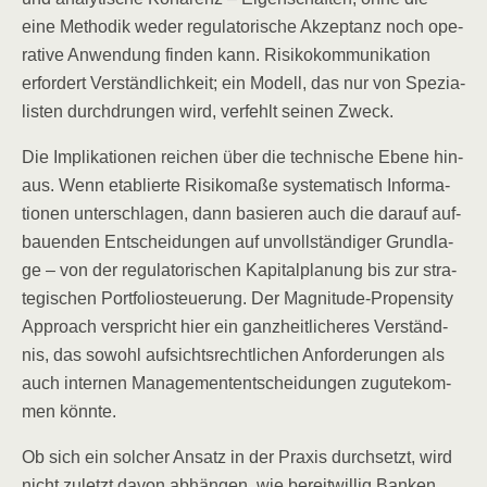
eine Metho­dik weder regu­la­to­ri­sche Akzep­tanz noch ope­
ra­ti­ve Anwen­dung fin­den kann. Risi­ko­kom­mu­ni­ka­ti­on
erfor­dert Ver­ständ­lich­keit; ein Modell, das nur von Spe­zia­
lis­ten durch­drun­gen wird, ver­fehlt sei­nen Zweck.
Die Impli­ka­tio­nen rei­chen über die tech­ni­sche Ebe­ne hin­
aus. Wenn eta­blier­te Risi­ko­ma­ße sys­te­ma­tisch Infor­ma­
tio­nen unter­schla­gen, dann basie­ren auch die dar­auf auf­
bau­en­den Ent­schei­dun­gen auf unvoll­stän­di­ger Grund­la­
ge – von der regu­la­to­ri­schen Kapi­tal­pla­nung bis zur stra­
te­gi­schen Port­fo­lio­steue­rung. Der Magni­tu­de-Pro­pen­si­ty
Approach ver­spricht hier ein ganz­heit­li­che­res Ver­ständ­
nis, das sowohl auf­sichts­recht­li­chen Anfor­de­run­gen als
auch inter­nen Manage­men­tent­schei­dun­gen zugu­te­kom­
men könnte.
Ob sich ein sol­cher Ansatz in der Pra­xis durch­setzt, wird
nicht zuletzt davon abhän­gen, wie bereit­wil­lig Ban­ken