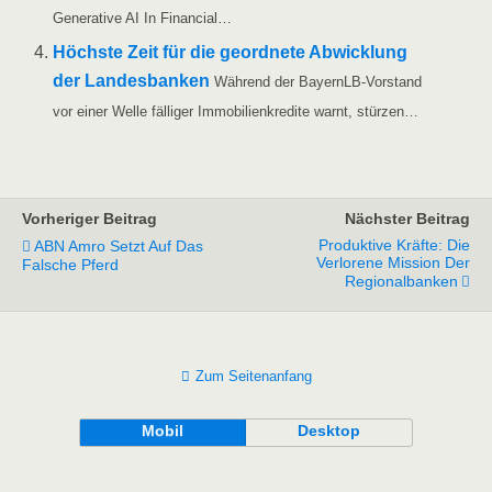
Gene­ra­ti­ve AI In Financial…
Höchs­te Zeit für die geord­ne­te Abwick­lung
der Lan­des­ban­ken
Wäh­rend der Bay­ern­LB-Vor­­­stand
vor einer Wel­le fäl­li­ger Immo­bi­li­en­kre­di­te warnt, stürzen…
Vorheriger Beitrag
Nächster Beitrag
Produktive Kräfte: Die
ABN Amro Setzt Auf Das
Verlorene Mission Der
Falsche Pferd
Regionalbanken
Zum Seitenanfang
Mobil
Desktop