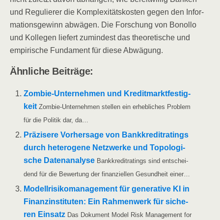
und Regu­lie­rer die Kom­ple­xi­täts­kos­ten gegen den Infor­
ma­ti­ons­ge­winn abwä­gen. Die For­schung von Bonol­lo
und Kol­le­gen lie­fert zumin­dest das theo­re­ti­sche und
empi­ri­sche Fun­da­ment für die­se Abwägung.
Ähn­li­che Beiträge:
Zom­­bie-Unter­­neh­­men und Kre­dit­markt­fes­tig­
keit
Zom­­bie-Unter­­neh­­men stel­len ein erheb­li­ches Pro­blem
für die Poli­tik dar, da…
Prä­zi­se­re Vor­her­sa­ge von Bank­kre­dit­ra­tings
durch hete­ro­ge­ne Netz­wer­ke und Topo­lo­gi­
sche Daten­ana­ly­se
Bank­kre­dit­ra­tings sind ent­schei­
dend für die Bewer­tung der finan­zi­el­len Gesund­heit einer…
Modell­ri­si­ko­ma­nage­ment für gene­ra­ti­ve KI in
Finanz­in­sti­tu­ten: Ein Rah­men­werk für siche­
ren Ein­satz
Das Doku­ment Model Risk Manage­ment for