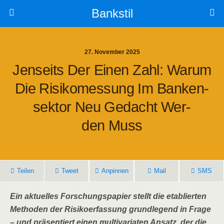
Bankstil
27. November 2025
Jen­seits Der Einen Zahl: War­um
Die Risi­ko­mes­sung Im Ban­ken­
Sek­tor Neu Gedacht Wer­
Den Muss
Tei­len
Tweet
Anpin­nen
Mail
SMS
Ein aktu­el­les For­schungs­pa­pier stellt die eta­blier­ten
Metho­den der Risi­koer­fas­sung grund­le­gend in Fra­ge
– und prä­sen­tiert einen mul­ti­va­ria­ten Ansatz, der die