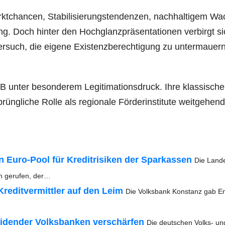
t­chan­cen, Sta­bi­li­sie­rungs­ten­den­zen, nach­hal­ti­gem W
tung. Doch hin­ter den Hoch­glanz­prä­sen­ta­tio­nen ver­birgt s
Ver­such, die eige­ne Exis­tenz­be­rech­ti­gung zu unter­mau­ern
unter beson­de­rem Legi­ti­ma­ti­ons­druck. Ihre klas­si­sch
üng­li­che Rol­le als regio­na­le För­der­insti­tu­te weit­ge­hen
n Euro-Pool für Kre­dit­ri­si­ken der Spar­kas­sen
Die Lan­d
en geru­fen, der…
e­dit­ver­mitt­ler auf den Leim
Die Volks­bank Kon­stanz gab E
i­den­der Volks­ban­ken ver­schär­fen
Die deut­schen Volks- un