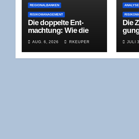
REGIONALBANKEN
ANALYS
RISIKOMANAGEMENT
RISIKOM
Die dop­pel­te Ent­
Die Z
mach­tung: Wie die
gung
BaFin bei einer
Kom­m
AUG. 6, 2026
RKEUPER
JULI 
Genos­sen­schafts­bank
nur e
durchgreift
Süd­w
der S
samt 