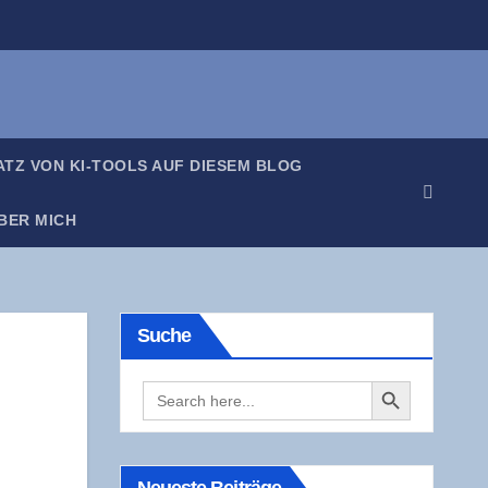
SATZ VON KI-TOOLS AUF DIE­SEM BLOG
BER MICH
Suche
Search Button
Search
for: