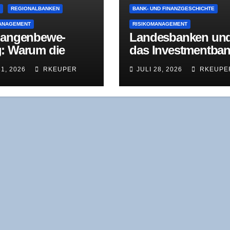
E
REGIONALBANKEN
BANK- UND FINANZGESCHICHTE
ANAGEMENT
RISIKOMANAGEMENT
an­gen­be­we­
Lan­des­ban­ken un
: War­um die
das Invest­ment­ban
u­nal­kri­se nicht
king-Dilem­ma: Wa
31, 2026
RKEUPER
JULI 28, 2026
RKEUPE
in Pro­blem des
der NordLB-Umba
es­tens, son­dern
wirk­lich zeigt
par­kas­sen ins­ge­
ist