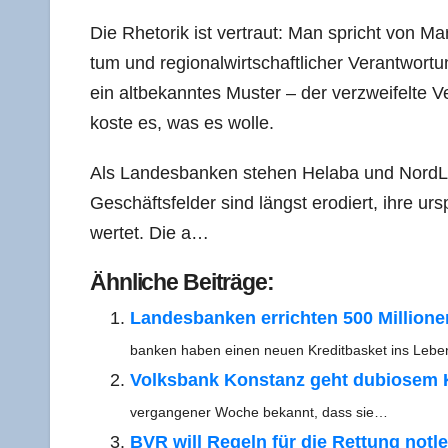
Die Rhe­to­rik ist ver­traut: Man spricht von Mark
tum und regio­nal­wirt­schaft­li­cher Ver­ant­wor­
ein alt­be­kann­tes Mus­ter – der ver­zwei­fel­te 
kos­te es, was es wolle.
Als Lan­des­ban­ken ste­hen Hela­ba und NordLB 
Geschäfts­fel­der sind längst ero­diert, ihre urspr
wer­tet. Die a…
Ähn­li­che Beiträge:
Lan­des­ban­ken errich­ten 500 Mil­lio­ne
ban­ken haben einen neu­en Kre­dit­bas­ket ins Leb
Volks­bank Kon­stanz geht dubio­sem Kr
ver­gan­ge­ner Woche bekannt, dass sie…
BVR will Regeln für die Ret­tung not­le