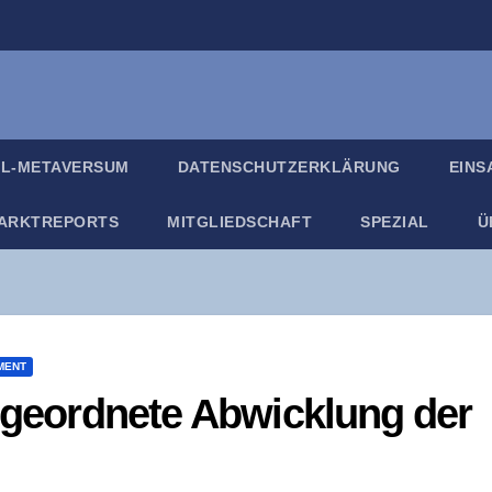
IL-META­VER­SUM
DATEN­SCHUTZ­ER­KLÄ­RUNG
EIN­
ARKT­RE­PORTS
MIT­GLIED­SCHAFT
SPE­ZI­AL
Ü
MENT
 geord­ne­te Abwick­lung der