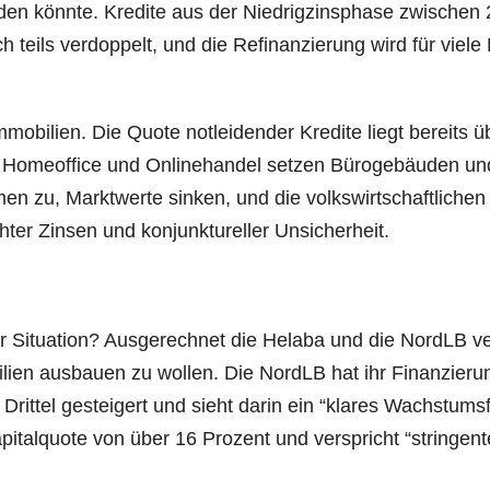
­den könn­te. Kre­di­te aus der Nied­rig­zins­pha­se zwi­schen
teils ver­dop­pelt, und die Refi­nan­zie­rung wird für vie­le
­bi­li­en. Die Quo­te not­lei­den­der Kre­di­te liegt bereits ü
wie Home­of­fice und Online­han­del set­zen Büro­ge­bäu­den un
en zu, Markt­wer­te sin­ken, und die volks­wirt­schaft­li­chen
er Zin­sen und kon­junk­tu­rel­ler Unsicherheit.
Situa­ti­on? Aus­ge­rech­net die Hela­ba und die NordLB ve
li­en aus­bau­en zu wol­len. Die NordLB hat ihr Finan­zie­ru
it­tel gestei­gert und sieht dar­in ein “kla­res Wachs­tums­f
pi­tal­quo­te von über 16 Pro­zent und ver­spricht “strin­gen­t