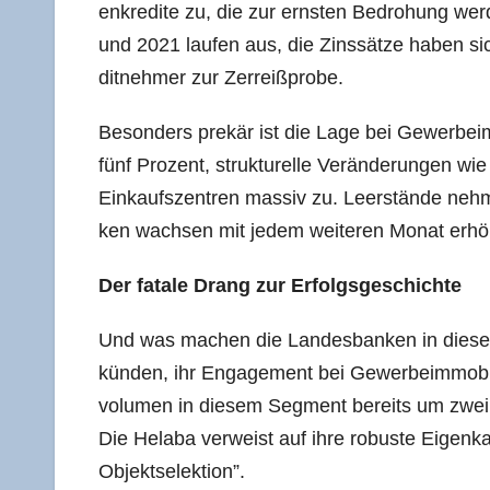
en­kre­di­te zu, die zur erns­ten Bedro­hung wer
und 2021 lau­fen aus, die Zins­sät­ze haben sich 
dit­neh­mer zur Zerreißprobe.
Beson­ders pre­kär ist die Lage bei Gewer­be­im­mo
fünf Pro­zent, struk­tu­rel­le Ver­än­de­run­gen 
Ein­kaufs­zen­tren mas­siv zu. Leer­stän­de neh­m
ken wach­sen mit jedem wei­te­ren Monat erhöh­t
Der fata­le Drang zur Erfolgsgeschichte
Und was machen die Lan­des­ban­ken in die­ser 
kün­den, ihr Enga­ge­ment bei Gewer­be­im­mo­bi­
vo­lu­men in die­sem Seg­ment bereits um zwei Dr
Die Hela­ba ver­weist auf ihre robus­te Eigen­ka­
Objektselektion”.