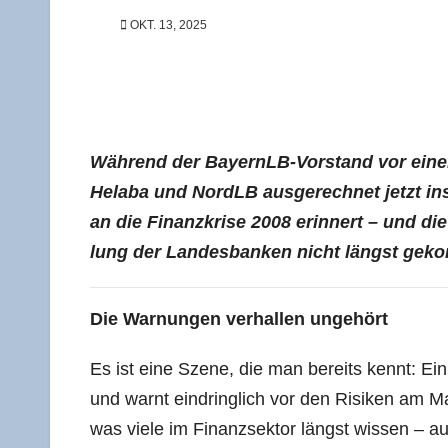
OKT. 13, 2025
Wäh­rend der Bay­ern­LB-Vor­stand vor einer Wel
Hela­ba und NordLB aus­ge­rech­net jetzt ins 
an die Finanz­kri­se 2008 erin­nert – und die
lung der Lan­des­ban­ken nicht längst geko
Die War­nun­gen ver­hal­len ungehört
Es ist eine Sze­ne, die man bereits kennt: Ein 
und warnt ein­dring­lich vor den Risi­ken am 
was vie­le im Finanz­sek­tor längst wis­sen – auf 