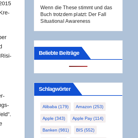
 2015
Wenn die The­se stimmt und das
 Kre­
Buch trotz­dem platzt: Der Fall
Situa­tio­nal Awareness
ber
d
Beliebte Beiträge
 Risi­
Schlag­wör­ter
r­
ngs­
Alibaba
(179)
Amazon
(253)
eld”.
Apple
(343)
Apple Pay
(114)
e
Banken
(981)
BIS
(552)