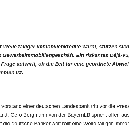
­le fäl­li­ger Immo­bi­li­en­kre­di­te warnt, stür­zen sic
Gewer­be­im­mo­bi­li­en­ge­schäft. Ein ris­kan­tes Déjà-vu
 Fra­ge auf­wirft, ob die Zeit für eine geord­ne­te Abwic
m­men ist.
Vor­stand einer deut­schen Lan­des­bank tritt vor die Pres­
Markt. Gero Berg­mann von der Bay­ern­LB spricht offen aus
die deut­sche Ban­ken­welt rollt eine Wel­le fäl­li­ger Immo­bi