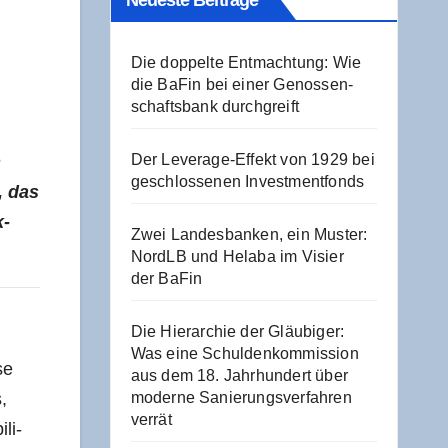
Neu­es­te Beiträge
Die dop­pel­te Ent­mach­tung: Wie
die BaFin bei einer Genos­sen­
schafts­bank durchgreift
Der Levera­ge-Effekt von 1929 bei
h
geschlos­se­nen Investmentfonds
, das
k­
Zwei Lan­des­ban­ken, ein Mus­ter:
NordLB und Hela­ba im Visier
der BaFin
Die Hier­ar­chie der Gläu­bi­ger:
Was eine Schul­den­kom­mis­si­on
se
aus dem 18. Jahr­hun­dert über
,
moder­ne Sanie­rungs­ver­fah­ren
verrät
­li­