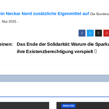
in Neckar Nord zusätz­li­che Eigen­mit­tel auf
Die Bun­des­a
m 5. Mai 2025…
ei­nen:
Das Ende der Soli­da­ri­tät: War­um die Spar­k
ihre Exis­tenz­be­rech­ti­gung verspielt
ANALYSE