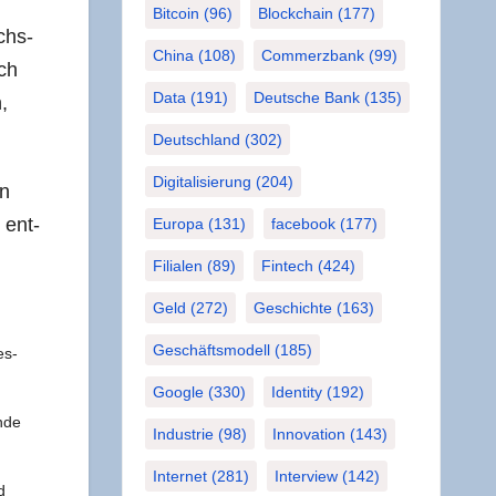
Bitcoin
(96)
Blockchain
(177)
achs­
China
(108)
Commerzbank
(99)
ich
Data
(191)
Deutsche Bank
(135)
,
Deutschland
(302)
Digitalisierung
(204)
en
d ent­
Europa
(131)
facebook
(177)
Filialen
(89)
Fintech
(424)
Geld
(272)
Geschichte
(163)
Geschäftsmodell
(185)
es­
Google
(330)
Identity
(192)
nde
Industrie
(98)
Innovation
(143)
Internet
(281)
Interview
(142)
d