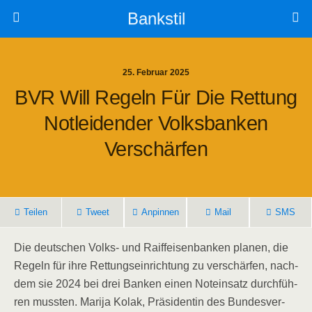
Bankstil
25. Februar 2025
BVR Will Regeln Für Die Ret­tung
Not­lei­den­der Volks­ban­ken
Verschärfen
Tei­len
Tweet
Anpin­nen
Mail
SMS
Die deut­schen Volks- und Raiff­ei­sen­ban­ken pla­nen, die
Regeln für ihre Ret­tungs­ein­rich­tung zu ver­schär­fen, nach­
dem sie 2024 bei drei Ban­ken einen Not­ein­satz durch­füh­
ren muss­ten. Mari­ja Kolak, Prä­si­den­tin des Bun­des­ver­