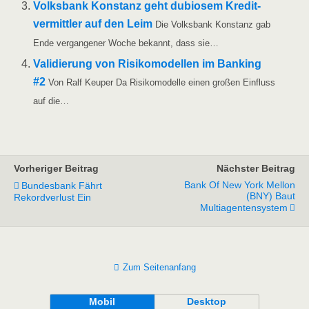
Volks­bank Kon­stanz geht dubio­sem Kre­dit­
ver­mitt­ler auf den Leim
Die Volks­bank Kon­stanz gab
Ende ver­gan­ge­ner Woche bekannt, dass sie…
Vali­die­rung von Risi­ko­mo­del­len im Ban­king
#2
Von Ralf Keu­per Da Risi­ko­mo­del­le einen gro­ßen Ein­fluss
auf die…
Vorheriger Beitrag
Nächster Beitrag
Bank Of New York Mellon
Bundesbank Fährt
(BNY) Baut
Rekordverlust Ein
Multiagentensystem
Zum Seitenanfang
Mobil
Desktop