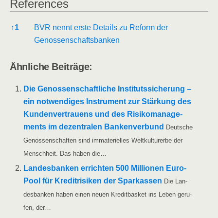
Refe­ren­ces
Refe­ren­ces
↑
1
BVR nennt ers­te Details zu Reform der
Genossenschaftsbanken
Ähn­li­che Beiträge:
Die Genos­sen­schaft­li­che Insti­tuts­si­che­rung –
ein not­wen­di­ges Instru­ment zur Stär­kung des
Kun­den­ver­trau­ens und des Risi­ko­ma­nage­
ments im dezen­tra­len Ban­ken­ver­bund
Deut­sche
Genos­sen­schaf­ten sind imma­te­ri­el­les Welt­kul­tur­er­be der
Mensch­heit. Das haben die…
Lan­des­ban­ken errich­ten 500 Mil­lio­nen Euro-
Pool für Kre­dit­ri­si­ken der Spar­kas­sen
Die Lan­
des­ban­ken haben einen neu­en Kre­dit­bas­ket ins Leben geru­
fen, der…