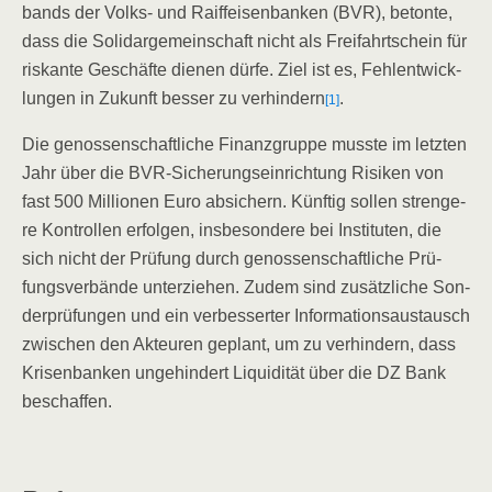
bands der Volks- und Raiff­ei­sen­ban­ken (BVR), beton­te,
dass die Soli­dar­ge­mein­schaft nicht als Frei­fahrt­schein für
ris­kan­te Geschäf­te die­nen dür­fe. Ziel ist es, Fehl­ent­wick­
lun­gen in Zukunft bes­ser zu ver­hin­dern
.
[1]
Die genos­sen­schaft­li­che Finanz­grup­pe muss­te im letz­ten
Jahr über die BVR-Siche­rungs­ein­rich­tung Risi­ken von
fast 500 Mil­lio­nen Euro absi­chern. Künf­tig sol­len stren­ge­
re Kon­trol­len erfol­gen, ins­be­son­de­re bei Insti­tu­ten, die
sich nicht der Prü­fung durch genos­sen­schaft­li­che Prü­
fungs­ver­bän­de unter­zie­hen. Zudem sind zusätz­li­che Son­
der­prü­fun­gen und ein ver­bes­ser­ter Infor­ma­ti­ons­aus­tausch
zwi­schen den Akteu­ren geplant, um zu ver­hin­dern, dass
Kri­sen­ban­ken unge­hin­dert Liqui­di­tät über die DZ Bank
beschaffen.