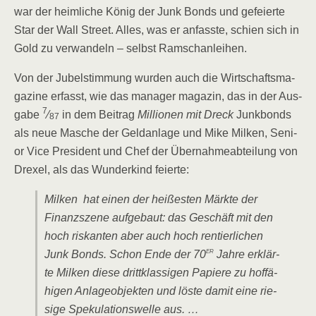
war der heim­li­che König der Junk Bonds und gefei­er­te
Star der Wall Street. Alles, was er anfass­te, schien sich in
Gold zu ver­wan­deln – selbst Ramschanleihen.
Von der Jubel­stim­mung wur­den auch die Wirt­schafts­ma­
ga­zi­ne erfasst, wie das mana­ger maga­zin, das in der Aus­
7
ga­be
⁄
in dem Bei­trag
Mil­lio­nen mit Dreck
Junk­bonds
87
als neue Masche der Geld­an­la­ge und Mike Mil­ken, Seni­
or Vice Pre­si­dent und Chef der Über­nah­me­ab­tei­lung von
Dre­xel, als das Wun­der­kind feierte:
Mil­ken hat einen der hei­ßes­ten Märk­te der
Finanz­sze­ne auf­ge­baut: das Geschäft mit den
hoch ris­kan­ten aber auch hoch ren­tier­li­chen
er
Junk Bonds. Schon Ende der 70
Jah­re erklär­
te Mil­ken die­se dritt­klas­si­gen Papie­re zu hof­fä­
hi­gen Anla­ge­ob­jek­ten und lös­te damit eine rie­
si­ge Spe­ku­la­ti­ons­wel­le aus. …