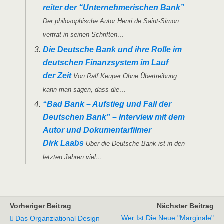
rei­ter der “Unter­neh­me­ri­schen Bank”
Der phi­lo­so­phi­sche Autor Hen­ri de Saint-Simon
ver­trat in sei­nen Schriften…
Die Deut­sche Bank und ihre Rol­le im
deut­schen Finanz­sys­tem im Lauf
der Zeit
Von Ralf Keu­per Ohne Über­trei­bung
kann man sagen, dass die…
“Bad Bank – Auf­stieg und Fall der
Deut­schen Bank” – Inter­view mit dem
Autor und Doku­men­tar­fil­mer
Dirk Laabs
Über die Deut­sche Bank ist in den
letz­ten Jah­ren viel…
Vorheriger Beitrag
Nächster Beitrag
Wer Ist Die Neue "marginale"
Das Organziational Design