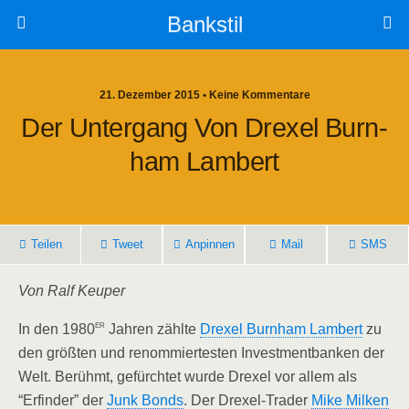
Bankstil
21. Dezember 2015 • Keine Kommentare
Der Unter­gang Von Dre­xel Burn­
Ham Lambert
Tei­len
Tweet
Anpin­nen
Mail
SMS
Von Ralf Keuper
er
In den 1980
Jah­ren zähl­te
Dre­xel Burn­ham Lam­bert
zu
den größ­ten und renom­mier­tes­ten Invest­ment­ban­ken der
Welt. Berühmt, gefürch­tet wur­de Dre­xel vor allem als
“Erfin­der” der
Junk Bonds
. Der Dre­xel-Trader
Mike Mil­ken