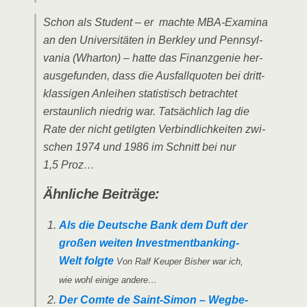
Schon als Stu­dent – er mach­te MBA-Exami­na
an den Uni­ver­si­tä­ten in Ber­kley und Penn­syl­
va­nia (Whar­ton) – hat­te das Finanz­ge­nie her­
aus­ge­fun­den, dass die Aus­fall­quo­ten bei dritt­
klas­si­gen Anlei­hen sta­tis­tisch betrach­tet
erstaun­lich nied­rig war. Tat­säch­lich lag die
Rate der nicht getilg­ten Ver­bind­lich­kei­ten zwi­
schen 1974 und 1986 im Schnitt bei nur
1,5 Proz…
Ähn­li­che Beiträge:
Als die Deut­sche Bank dem Duft der
gro­ßen wei­ten Inves­t­­men­t­­ban­king-
Welt folg­te
Von Ralf Keu­per Bis­her war ich,
wie wohl eini­ge andere…
Der Comte de Saint-Simon – Weg­be­