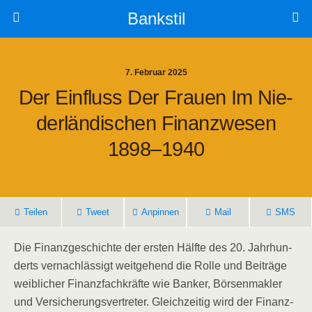
Bankstil
7. Februar 2025
Der Ein­fluss Der Frau­en Im Nie­
Der­län­di­schen Finanz­we­sen
1898–1940
Tei­len
Tweet
Anpin­nen
Mail
SMS
Die Finanz­ge­schich­te der ers­ten Hälf­te des 20. Jahr­hun­
derts ver­nach­läs­sigt weit­ge­hend die Rol­le und Bei­trä­ge
weib­li­cher Finanz­fach­kräf­te wie Ban­ker, Bör­sen­mak­ler
und Ver­si­che­rungs­ver­tre­ter. Gleich­zei­tig wird der Finanz­