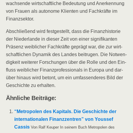
wach­sen­de wirt­schaft­li­che Bedeu­tung und Aner­ken­nung
von Frau­en als auto­no­me Kli­en­ten und Fach­kräf­te im
Finanzsektor.
Abschlie­ßend wird fest­ge­stellt, dass die Finanz­his­to­rie
der Nie­der­lan­de in die­ser Zeit von einer signi­fi­kan­ten
Prä­senz weib­li­cher Fach­kräf­te geprägt war, die zur wirt­
schaft­li­chen Dyna­mik des Lan­des bei­tru­gen. Die Not­wen­
dig­keit wei­te­rer For­schun­gen über die Rol­le und den Ein­
fluss weib­li­cher Finanz­pro­fes­sio­nals in Euro­pa und dar­
über hin­aus wird betont, um ein umfas­sen­de­res Bild der
Geschich­te zu erhalten.
Ähn­li­che Beiträge:
“Metro­po­len des Kapi­tals. Die Geschich­te der
inter­na­tio­na­len Finanz­zen­tren” von Yous­sef
Cas­sis
Von Ralf Keu­per In sei­nem Buch Metro­po­len des