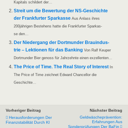
Kapi­tals schil­dert der…
Streit um die Bewer­tung der NS-Geschich­­te
der Frank­fur­ter Spar­kas­se
Aus Anlass ihres
200jährigen Bestehens hat­te die Frank­fur­ter Spar­kas­
se den…
Der Nie­der­gang der Dort­mun­der Brau­in­dus­
trie – Lek­tio­nen für das Ban­king
Von Ralf Keu­per
Dort­mun­der Bier genoss für Jahr­zehn­te einen exzellenten…
The Pri­ce of Time. The Real Sto­ry of Inte­rest
In
The Pri­ce of Time zeich­net Edward Chan­cell­or die
Geschichte…
Vorheriger Beitrag
Nächster Beitrag
Geldwäscheprävention:
Herausforderungen Der
Erfahrungen Aus
Finanzstabilität Durch KI
Sonderprüfungen Der BaFin