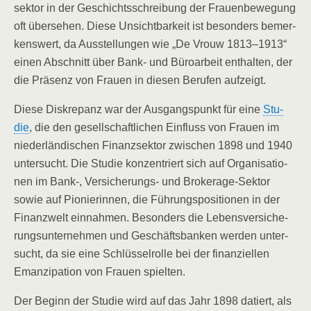
sek­tor in der Geschichts­schrei­bung der Frau­en­be­we­gung
oft über­se­hen. Die­se Unsicht­bar­keit ist beson­ders bemer­
kens­wert, da Aus­stel­lun­gen wie „De Vrouw 1813–1913“
einen Abschnitt über Bank- und Büro­ar­beit ent­hal­ten, der
die Prä­senz von Frau­en in die­sen Beru­fen aufzeigt.
Die­se Dis­kre­panz war der Aus­gangs­punkt für eine
Stu­
die
, die den gesell­schaft­li­chen Ein­fluss von Frau­en im
nie­der­län­di­schen Finanz­sek­tor zwi­schen 1898 und 1940
unter­sucht. Die Stu­die kon­zen­triert sich auf Orga­ni­sa­tio­
nen im Bank‑, Ver­si­che­rungs- und Bro­kera­ge-Sek­tor
sowie auf Pio­nie­rin­nen, die Füh­rungs­po­si­tio­nen in der
Finanz­welt ein­nah­men. Beson­ders die Lebens­ver­si­che­
rungs­un­ter­neh­men und Geschäfts­ban­ken wer­den unter­
sucht, da sie eine Schlüs­sel­rol­le bei der finan­zi­el­len
Eman­zi­pa­ti­on von Frau­en spielten.
Der Beginn der Stu­die wird auf das Jahr 1898 datiert, als