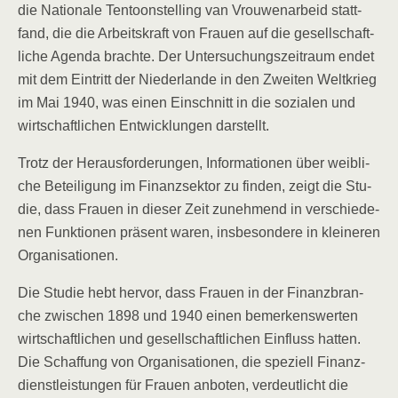
die Natio­na­le Ten­toon­stel­ling van Vrou­wen­ar­beid statt­
fand, die die Arbeits­kraft von Frau­en auf die gesell­schaft­
li­che Agen­da brach­te. Der Unter­su­chungs­zeit­raum endet
mit dem Ein­tritt der Nie­der­lan­de in den Zwei­ten Welt­krieg
im Mai 1940, was einen Ein­schnitt in die sozia­len und
wirt­schaft­li­chen Ent­wick­lun­gen darstellt.
Trotz der Her­aus­for­de­run­gen, Infor­ma­tio­nen über weib­li­
che Betei­li­gung im Finanz­sek­tor zu fin­den, zeigt die Stu­
die, dass Frau­en in die­ser Zeit zuneh­mend in ver­schie­de­
nen Funk­tio­nen prä­sent waren, ins­be­son­de­re in klei­ne­ren
Organisationen.
Die Stu­die hebt her­vor, dass Frau­en in der Finanz­bran­
che zwi­schen 1898 und 1940 einen bemer­kens­wer­ten
wirt­schaft­li­chen und gesell­schaft­li­chen Ein­fluss hat­ten.
Die Schaf­fung von Orga­ni­sa­tio­nen, die spe­zi­ell Finanz­
dienst­leis­tun­gen für Frau­en anbo­ten, ver­deut­licht die