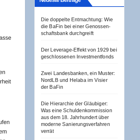
Neu­es­te Beiträge
Die dop­pel­te Ent­mach­tung: Wie
die BaFin bei einer Genos­sen­
schafts­bank durchgreift
as­se
Der Levera­ge-Effekt von 1929 bei
geschlos­se­nen Investmentfonds
hen
Zwei Lan­des­ban­ken, ein Mus­ter:
NordLB und Hela­ba im Visier
­heit
der BaFin
Die Hier­ar­chie der Gläu­bi­ger:
Was eine Schul­den­kom­mis­si­on
aus dem 18. Jahr­hun­dert über
u­fen
moder­ne Sanie­rungs­ver­fah­ren
dem
verrät