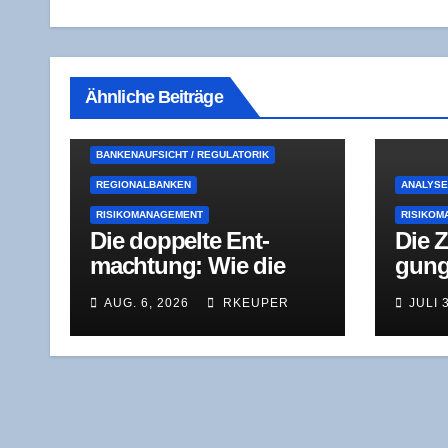
Ähnliche Beiträge
BANKENAUFSICHT / REGULATORIK
REGIONALBANKEN
ANALYS
RISIKOMANAGEMENT
RISIKOM
Die dop­pel­te Ent­
Die Z
mach­tung: Wie die
gung
BaFin bei einer
Kom­m
AUG. 6, 2026
RKEUPER
JULI 
Genos­sen­schafts­bank
nur e
durchgreift
Süd­w
der S
samt 