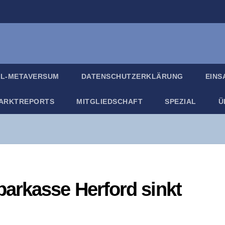
IL-META­VER­SUM
DATEN­SCHUTZ­ER­KLÄ­RUNG
EIN­
ARKT­RE­PORTS
MIT­GLIED­SCHAFT
SPE­ZI­AL
Ü
ar­kas­se Her­ford sinkt