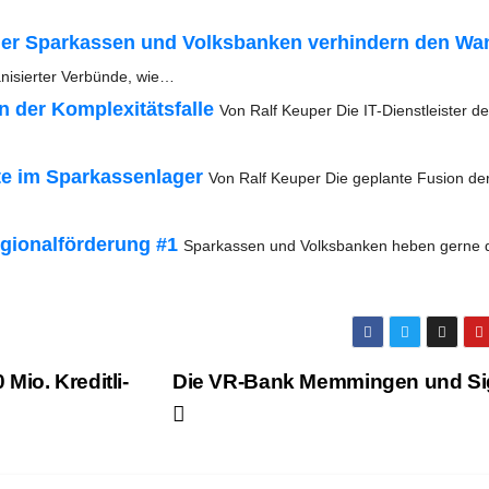
ip der Spar­kas­sen und Volks­ban­ken ver­hin­dern den Wa
ni­sier­ter Ver­bün­de, wie…
n der Kom­ple­xi­täts­fal­le
Von Ralf Keu­per Die IT-Diens­t­­leis­­ter de
­te im Spar­kas­sen­la­ger
Von Ralf Keu­per Die geplan­te Fusi­on de
io­nal­för­de­rung #1
Spar­kas­sen und Volks­ban­ken heben ger­ne 
io. Kre­dit­li­
Die VR-Bank Mem­min­gen und S