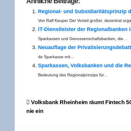
Ähn­li­che Beiträge:
Regio­nal- und Sub­si­dia­ri­täts­prin­z
Von Ralf Keu­per Der Vor­teil gro­ßer, dezen­tral orga­
IT-Diens­t­­leis­­ter der Regio­nal­ban­ken i
Spar­kas­sen und Genos­sen­schafts­ban­ken, die…
Neu­auf­la­ge der Pri­va­ti­sie­rungs­de­bat
de Spar­kas­se mit…
Spar­kas­sen, Volks­ban­ken und die Reg
Bedeu­tung des Regio­nal­prin­zips für…
Beitragsnavigation
Volks­bank Rhein­heim räumt Fin­tech 50 M
nie ein