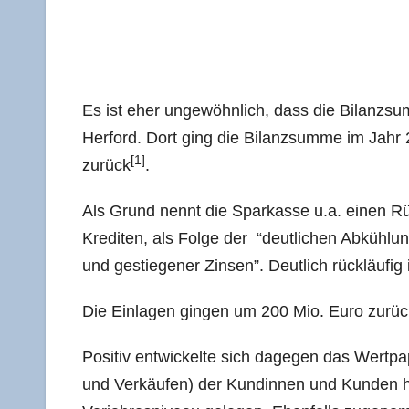
Es ist eher unge­wöhn­lich, dass die Bilanz­su
Her­ford. Dort ging die Bilanz­sum­me im Jahr 
[1]
zurück
.
Als Grund nennt die Spar­kas­se u.a. einen Rüc
Kre­di­ten, als Fol­ge der “deut­li­chen Abküh­lu
und gestie­ge­ner Zin­sen”. Deut­lich rück­läu­
Die Ein­la­gen gin­gen um 200 Mio. Euro zurück
Posi­tiv ent­wi­ckel­te sich dage­gen das Wert­pa­
und Ver­käu­fen) der Kun­din­nen und Kun­den 