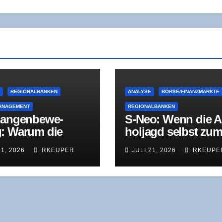
E
REGIONALBANKEN
ANALYSE
BÖRSE/FINANZMÄRKTE
ANAGEMENT
REGIONALBANKEN
an­gen­be­we­
S‑Neo: Wenn die A
: War­um die
hol­jagd selbst zu
u­nal­kri­se nicht
Sym­ptom wird
31, 2026
RKEUPER
JULI 21, 2026
RKEUPE
in Pro­blem des
es­tens, son­dern
par­kas­sen ins­ge­
ist