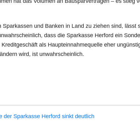
om­men hat das Volu­men an Bau­spar­ver­trä­gen – es stieg 
n Spar­kas­sen und Ban­ken in Land zu zie­hen sind, lässt 
unwahr­schein­lich, dass die Spar­kas­se Her­ford ein Son­der
ge Kre­dit­ge­schäft als Haupt­ein­nah­me­quel­le eher ungüns­ti
 ändern wird, ist unwahrscheinlich.
 der Spar­kas­se Her­ford sinkt deutlich