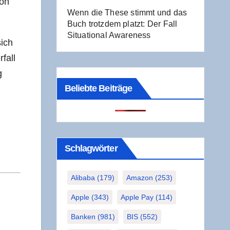
von
Wenn die The­se stimmt und das
Buch trotz­dem platzt: Der Fall
Situa­tio­nal Awareness
sich
­fall
g
Beliebte Beiträge
Schlag­wör­ter
Alibaba
(179)
Amazon
(253)
Apple
(343)
Apple Pay
(114)
Banken
(981)
BIS
(552)