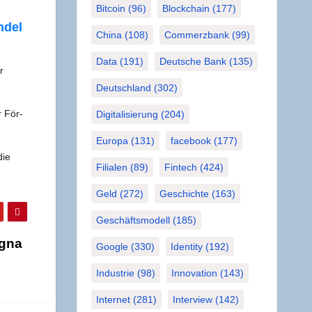
Bitcoin
(96)
Blockchain
(177)
n­del
China
(108)
Commerzbank
(99)
Data
(191)
Deutsche Bank
(135)
r
Deutschland
(302)
r För­
Digitalisierung
(204)
Europa
(131)
facebook
(177)
die
Filialen
(89)
Fintech
(424)
Geld
(272)
Geschichte
(163)
Geschäftsmodell
(185)
igna
Google
(330)
Identity
(192)
Industrie
(98)
Innovation
(143)
Internet
(281)
Interview
(142)