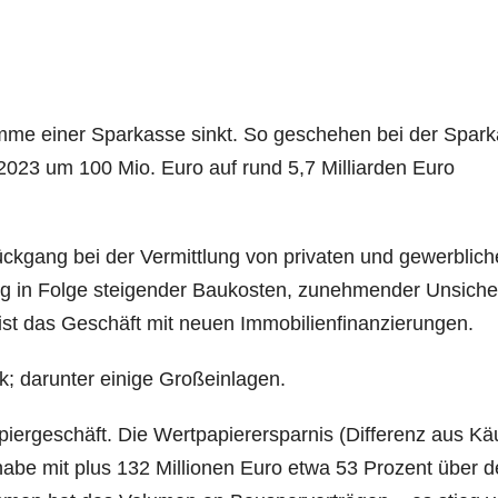
m­me einer Spar­kas­se sinkt. So gesche­hen bei der Spar­k
2023 um 100 Mio. Euro auf rund 5,7 Mil­li­ar­den Euro
k­gang bei der Ver­mitt­lung von pri­va­ten und gewerb­li­c
ng in Fol­ge stei­gen­der Bau­kos­ten, zuneh­men­der Unsi­cher
fig ist das Geschäft mit neu­en Immobilienfinanzierungen.
; dar­un­ter eini­ge Großeinlagen.
pier­ge­schäft. Die Wert­pa­pier­er­spar­nis (Dif­fe­renz aus Kä
habe mit plus 132 Mil­lio­nen Euro etwa 53 Pro­zent über 