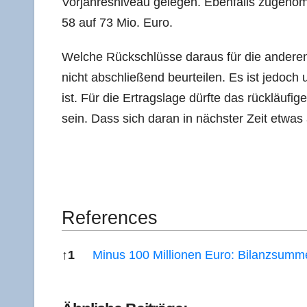
Vor­jah­res­ni­veau gele­gen. Eben­falls zuge­n
58 auf 73 Mio. Euro.
Wel­che Rück­schlüs­se dar­aus für die ande­re
nicht abschlie­ßend beur­tei­len. Es ist jedoch 
ist. Für die Ertrags­la­ge dürf­te das rück­läu­fi­
sein. Dass sich dar­an in nächs­ter Zeit etwas
Refe­ren­ces
↑
1
Minus 100 Mil­lio­nen Euro: Bilanz­sum­me
Refe­ren­ces