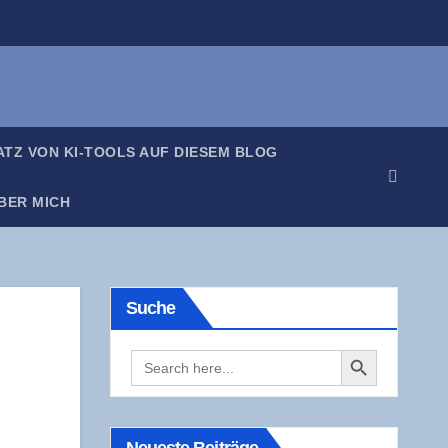
SATZ VON KI-TOOLS AUF DIE­SEM BLOG
BER MICH
Suche
Search Button
Search
for: