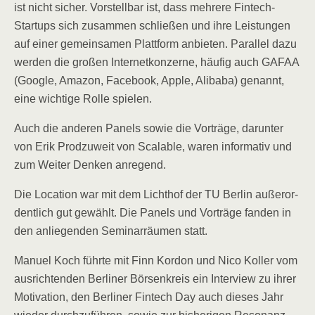
ist nicht sicher. Vor­stell­bar ist, dass meh­re­re Fin­tech-
Start­ups sich zusam­men schlie­ßen und ihre Leis­tun­gen
auf einer gemein­sa­men Platt­form anbie­ten. Par­al­lel dazu
wer­den die gro­ßen Inter­net­kon­zer­ne, häu­fig auch GAFAA
(Goog­le, Ama­zon, Face­book, Apple, Ali­baba) genannt,
eine wich­ti­ge Rol­le spielen.
Auch die ande­ren Panels sowie die Vor­trä­ge, dar­un­ter
von Erik Prod­zu­weit von Sca­lable, waren infor­ma­tiv und
zum Wei­ter Den­ken anregend.
Die Loca­ti­on war mit dem Licht­hof der TU Ber­lin außer­or­
dent­lich gut gewählt. Die Panels und Vor­trä­ge fan­den in
den anlie­gen­den Semi­nar­räu­men statt.
Manu­el Koch führ­te mit Finn Kor­don und Nico Kol­ler vom
aus­rich­ten­den Ber­li­ner Bör­sen­kreis ein Inter­view zu ihrer
Moti­va­ti­on, den Ber­li­ner Fin­tech Day auch die­ses Jahr