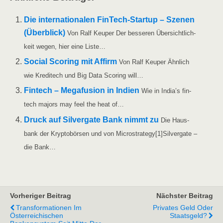
Die inter­na­tio­na­len Fin­­Tech-Star­t­up – Sze­nen
(Über­blick)
Von Ralf Keu­per Der bes­se­ren Über­sicht­lich­
keit wegen, hier eine Liste…
Social Scoring mit Affirm
Von Ralf Keu­per Ähn­lich
wie Kre­di­te­ch und Big Data Scoring will…
Fin­tech – Mega­fu­si­on in Indi­en
Wie in India’s fin­
tech majors may feel the heat of…
Druck auf Sil­ver­ga­te Bank nimmt zu
Die Haus­
bank der Kryp­to­bör­sen und von Microstra­tegy[1]Sil­ver­ga­te –
die Bank…
Vorheriger Beitrag
Nächster Beitrag
Transformationen Im
Privates Geld Oder
Österreichischen
Staatsgeld?