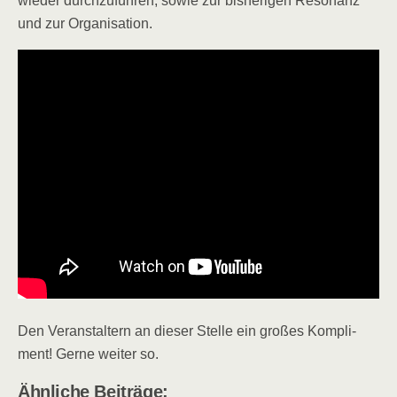
wie­der durch­zu­füh­ren, sowie zur bis­he­ri­gen Reso­nanz
und zur Organisation.
Den Ver­an­stal­tern an die­ser Stel­le ein gro­ßes Kom­pli­
ment! Ger­ne wei­ter so.
Ähn­li­che Beiträge: