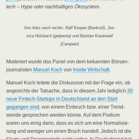
tech – Hype oder nach­hal­ti­ges Öko­sys­tem
.
Von links nach rechts: Ralf Keu­per (Bank­stil), Jes­
si­ca Holz­bach (get­pen­ta) und Bas­ti­an Kraut­wald
(Cam­paio)
Mode­riert wur­de das Panel von dem bekann­ten Bör­sen­
jour­na­lis­ten
Manu­el Koch
von
Insi­de Wirt­schaft
.
Manu­el Koch lei­te­te die Dis­kus­si­on mit der Fra­ge ein, ob
ange­sichts der Tat­sa­che, dass in die­sem Jahr ledig­lich
30
neue Fin­tech-Start­ups in Deutsch­land an den Start
gegan­gen sind
, von einem Ein­bruch bzw. einer Trend­
wen­de gespro­chen wer­den kön­ne. Auf dem Podi­um
waren uns einig dar­in, dass es sich um eine Nor­ma­li­sie­
rung und weni­ger um einen Bruch han­delt. Jedoch ist die