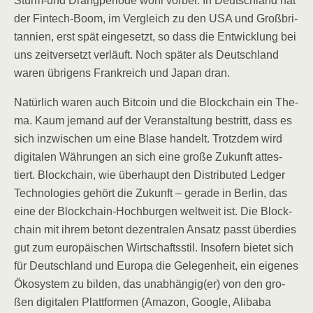
Sturm-und Drang­pe­ri­ode wohl vor­bei. In Deutsch­land hat
der Fin­tech-Boom, im Ver­gleich zu den USA und Groß­bri­
tan­ni­en, erst spät ein­ge­setzt, so dass die Ent­wick­lung bei
uns zeit­ver­setzt ver­läuft. Noch spä­ter als Deutsch­land
waren übri­gens Frank­reich und Japan dran.
Natür­lich waren auch Bit­co­in und die Block­chain ein The­
ma. Kaum jemand auf der Ver­an­stal­tung bestritt, dass es
sich inzwi­schen um eine Bla­se han­delt. Trotz­dem wird
digi­ta­len Wäh­run­gen an sich eine gro­ße Zukunft attes­
tiert. Block­chain, wie über­haupt den Dis­tri­bu­ted Led­ger
Tech­no­lo­gies gehört die Zukunft – gera­de in Ber­lin, das
eine der Block­chain-Hoch­bur­gen welt­weit ist. Die Block­
chain mit ihrem betont dezen­tra­len Ansatz passt über­dies
gut zum euro­päi­schen Wirt­schafts­stil. Inso­fern bie­tet sich
für Deutsch­land und Euro­pa die Gele­gen­heit, ein eige­nes
Öko­sys­tem zu bil­den, das unabhängig(er) von den gro­
ßen digi­ta­len Platt­for­men (Ama­zon, Goog­le, Ali­baba