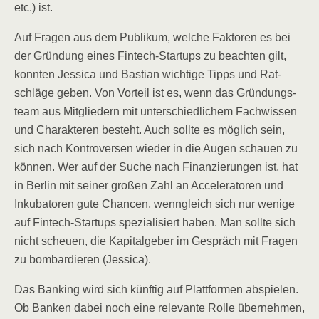
etc.) ist.
Auf Fra­gen aus dem Publi­kum, wel­che Fak­to­ren es bei
der Grün­dung eines Fin­tech-Start­ups zu beach­ten gilt,
konn­ten Jes­si­ca und Bas­ti­an wich­ti­ge Tipps und Rat­
schlä­ge geben. Von Vor­teil ist es, wenn das Grün­dungs­
team aus Mit­glie­dern mit unter­schied­li­chem Fach­wis­sen
und Cha­rak­te­ren besteht. Auch soll­te es mög­lich sein,
sich nach Kon­tro­ver­sen wie­der in die Augen schau­en zu
kön­nen. Wer auf der Suche nach Finan­zie­run­gen ist, hat
in Ber­lin mit sei­ner gro­ßen Zahl an Acce­le­ra­to­ren und
Inku­ba­to­ren gute Chan­cen, wenn­gleich sich nur weni­ge
auf Fin­tech-Start­ups spe­zia­li­siert haben. Man soll­te sich
nicht scheu­en, die Kapi­tal­ge­ber im Gespräch mit Fra­gen
zu bom­bar­die­ren (Jes­si­ca).
Das Ban­king wird sich künf­tig auf Platt­for­men abspie­len.
Ob Ban­ken dabei noch eine rele­van­te Rol­le über­neh­men,