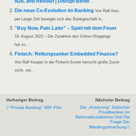
N26, and Revo­lut | Dis­rupt Ber­lin
…
Die neue Co-Evo­lu­­ti­on im Ban­king
Von Ralf Keu­
per Lan­ge Zeit beweg­te sich das Bank­ge­schäft in…
“Buy Now, Pain Later” – Spiel mit dem Feu­er
19. August 2022 – Die Zunah­me des Online-Shop­­­pings
hat zu…
Fin­tech: Ret­tungs­an­ker Embedded Finan­ce?
Von Ralf Keu­per In der Fin­­tech-Sze­­ne herrscht gro­ße Zuver­
sicht, mit…
Vorheriger Beitrag
Nächster Beitrag
Die „Arisierung“ Jüdischer
"Private Banking" SRF-Film
Privatbanken Im
Nationalsozialismus Und Die
Frage Der
Wiedergutmachung