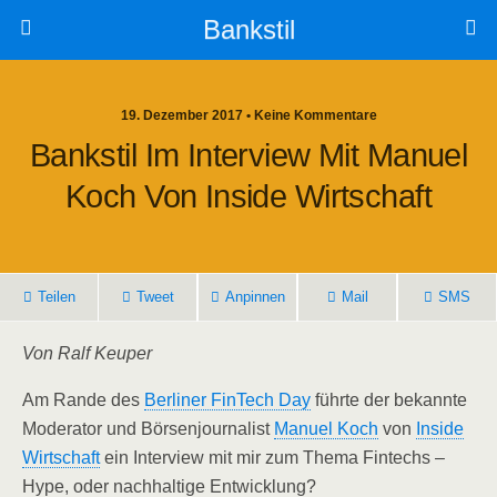
Bankstil
19. Dezember 2017 • Keine Kommentare
Bank­stil Im Inter­view Mit Manu­el
Koch Von Insi­de Wirtschaft
Tei­len
Tweet
Anpin­nen
Mail
SMS
Von Ralf Keuper
Am Ran­de des
Ber­li­ner Fin­Tech Day
führ­te der bekann­te
Mode­ra­tor und Bör­sen­jour­na­list
Manu­el Koch
von
Insi­de
Wirt­schaft
ein Inter­view mit mir zum The­ma Fintechs –
Hype, oder nach­hal­ti­ge Entwicklung?