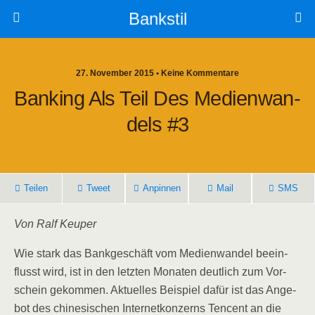
Bankstil
27. November 2015 • Keine Kommentare
Ban­king Als Teil Des Medi­en­wan­
Dels #3
Tei­len
Tweet
Anpin­nen
Mail
SMS
Von Ralf Keuper
Wie stark das Bank­ge­schäft vom Medi­en­wan­del beein­
flusst wird, ist in den letz­ten Mona­ten deut­lich zum Vor­
schein gekom­men. Aktu­el­les Bei­spiel dafür ist das Ange­
bot des chi­ne­si­schen Inter­net­kon­zerns Ten­cent an die