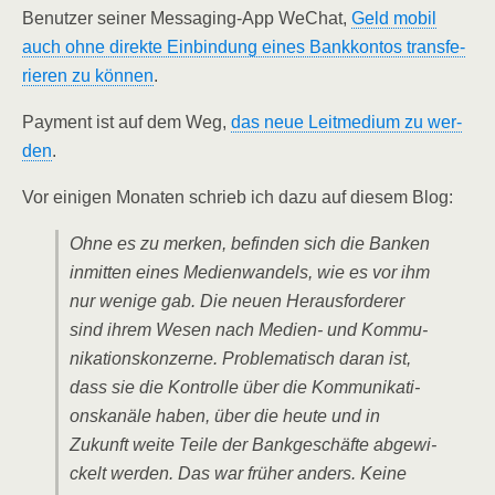
Benut­zer sei­ner Mes­sa­ging-App WeChat,
Geld mobil
auch ohne direk­te Ein­bin­dung eines Bank­kon­tos trans­fe­
rie­ren zu kön­nen
.
Pay­ment ist auf dem Weg,
das neue Leit­me­di­um zu wer­
den
.
Vor eini­gen Mona­ten schrieb ich dazu auf die­sem Blog:
Ohne es zu mer­ken, befin­den sich die Ban­ken
inmit­ten eines Medi­en­wan­dels, wie es vor ihm
nur weni­ge gab. Die neu­en Her­aus­for­de­rer
sind ihrem Wesen nach Medi­en- und Kom­mu­
ni­ka­ti­ons­kon­zer­ne. Pro­ble­ma­tisch dar­an ist,
dass sie die Kon­trol­le über die Kom­mu­ni­ka­ti­
ons­ka­nä­le haben, über die heu­te und in
Zukunft wei­te Tei­le der Bank­ge­schäf­te abge­wi­
ckelt wer­den. Das war frü­her anders. Kei­ne