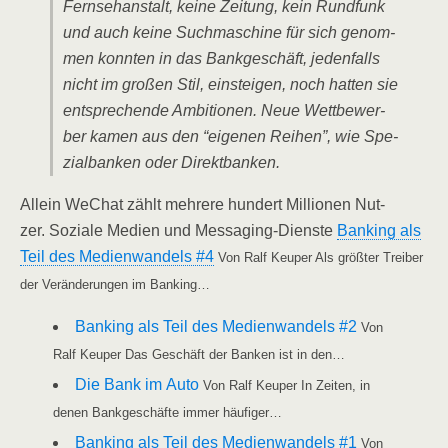
Fern­seh­an­stalt, kei­ne Zei­tung, kein Rund­funk
und auch kei­ne Such­ma­schi­ne für sich genom­
men konn­ten in das Bank­ge­schäft, jeden­falls
nicht im gro­ßen Stil, ein­stei­gen, noch hat­ten sie
ent­spre­chen­de Ambi­tio­nen. Neue Wett­be­wer­
ber kamen aus den “eige­nen Rei­hen”, wie Spe­
zi­al­ban­ken oder Direktbanken.
Allein WeChat zählt meh­re­re hun­dert Mil­lio­nen Nut­
zer. Sozia­le Medi­en und Mes­sa­ging-Diens­te
Ban­king als
Teil des Medi­en­wan­dels #4
Von Ralf Keu­per Als größ­ter Trei­ber
der Ver­än­de­run­gen im Banking…
Ban­king als Teil des Medi­en­wan­dels #2
Von
Ralf Keu­per Das Geschäft der Ban­ken ist in den…
Die Bank im Auto
Von Ralf Keu­per In Zei­ten, in
denen Bank­ge­schäf­te immer häufiger…
Ban­king als Teil des Medi­en­wan­dels #1
Von