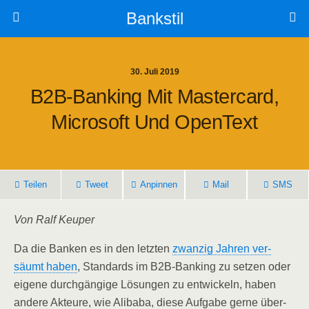
Bankstil
30. Juli 2019
B2B-Ban­king Mit Mas­ter­card,
Micro­soft Und OpenText
Tei­len
Tweet
Anpin­nen
Mail
SMS
Von Ralf Keuper
Da die Ban­ken es in den letz­ten
zwan­zig Jah­ren ver­
säumt haben
, Stan­dards im B2B-Ban­king zu set­zen oder
eige­ne durch­gän­gi­ge Lösun­gen zu ent­wi­ckeln, haben
ande­re Akteu­re, wie Ali­baba, die­se Auf­ga­be ger­ne über­