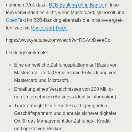
nom­men (Vgl. dazu:
B2B-Ban­king ohne Ban­ken
). Inso­
fern ver­wun­dert es nicht, wenn Mas­ter­card, Micro­soft und
Open­Text
im B2B-Ban­king eben­falls die Initia­ti­ve ergrei­
fen, wie mit
Mas­ter­card Track
.
https://www.youtube.com/watch?v=RS-VvDeeaCc
Leis­tungs­merk­ma­le:
Eine ein­heit­li­che Zah­lungs­platt­form auf Basis von
Mas­ter­card Track (Gemein­sa­me Ent­wick­lung von
Mas­ter­card und Microsoft).
Erstel­lung eines Ver­zeich­nis­ses von 200 Mil­lio­
nen Unter­neh­men (Busi­ness Iden­ti­ty Information).
Track ermög­licht die Suche nach geeig­ne­ten
Geschäfts­part­nern und dient als siche­rer digi­ta­ler
Ort für das Manage­ment der Zahlungs‑, Kre­dit-
und ope­ra­ti­ven Risiken.