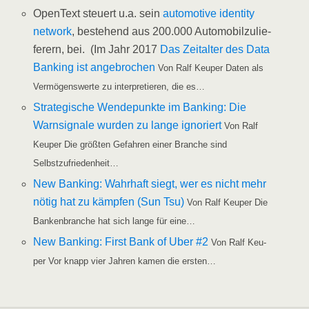
Open­Text steu­ert u.a. sein
auto­mo­ti­ve iden­ti­ty
net­work
, bestehend aus 200.000 Auto­mo­bil­zu­lie­
fe­rern, bei. (Im Jahr 2017
Das Zeit­al­ter des Data
Ban­king ist ange­bro­chen
Von Ralf Keu­per Daten als
Ver­mö­gens­wer­te zu inter­pre­tie­ren, die es…
Stra­te­gi­sche Wen­de­punk­te im Ban­king: Die
Warn­si­gna­le wur­den zu lan­ge igno­riert
Von Ralf
Keu­per Die größ­ten Gefah­ren einer Bran­che sind
Selbstzufriedenheit…
New Ban­king: Wahr­haft siegt, wer es nicht mehr
nötig hat zu kämp­fen (Sun Tsu)
Von Ralf Keu­per Die
Ban­ken­bran­che hat sich lan­ge für eine…
New Ban­king: First Bank of Uber #2
Von Ralf Keu­
per Vor knapp vier Jah­ren kamen die ersten…