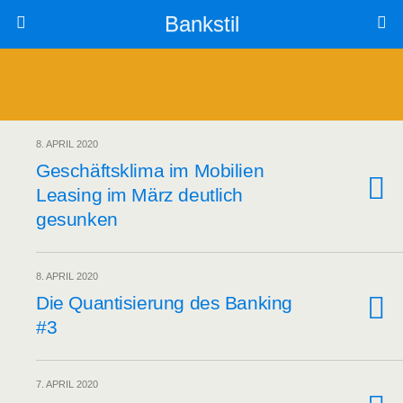
Bankstil
8. APRIL 2020
Geschäfts­kli­ma im Mobi­li­en
Lea­sing im März deut­lich
gesunken
8. APRIL 2020
Die Quan­ti­sie­rung des Ban­king
#3
7. APRIL 2020