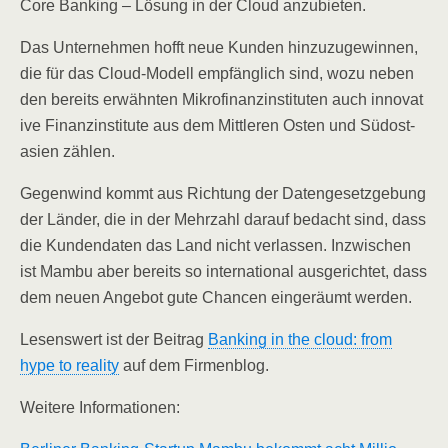
Core Ban­king – Lösung in der Cloud anzubieten.
Das Unter­neh­men hofft neue Kun­den hin­zu­zu­ge­win­nen,
die für das Cloud-Modell emp­fäng­lich sind, wozu neben
den bereits erwähn­ten Mikro­fi­nanz­in­sti­tu­ten auch inno­va­t
i­ve Finanz­in­sti­tu­te aus dem Mitt­le­ren Osten und Süd­ost­
asi­en zählen.
Gegen­wind kommt aus Rich­tung der Daten­ge­setz­ge­bung
der Län­der, die in der Mehr­zahl dar­auf bedacht sind, dass
die Kun­den­da­ten das Land nicht ver­las­sen. Inzwi­schen
ist Mam­bu aber bereits so inter­na­tio­nal aus­ge­rich­tet, dass
dem neu­en Ange­bot gute Chan­cen ein­ge­räumt werden.
Lesens­wert ist der Bei­trag
Ban­king in the cloud: from
hype to rea­li­ty
auf dem Firmenblog.
Wei­te­re Informationen: