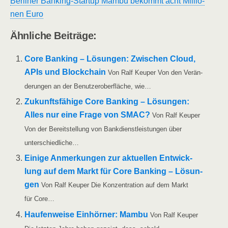
Ber­li­ner Ban­king-Start­up Mam­bu bekommt acht Mil­lio­
nen Euro
Ähn­li­che Beiträge:
Core Ban­king – Lösun­gen: Zwi­schen Cloud,
APIs und Block­chain
Von Ralf Keu­per Von den Ver­än­
de­run­gen an der Benut­zer­ober­flä­che, wie…
Zukunfts­fä­hi­ge Core Ban­king – Lösun­gen:
Alles nur eine Fra­ge von SMAC?
Von Ralf Keu­per
Von der Bereit­stel­lung von Bank­dienst­leis­tun­gen über
unterschiedliche…
Eini­ge Anmer­kun­gen zur aktu­el­len Ent­wick­
lung auf dem Markt für Core Ban­king – Lösun­
gen
Von Ralf Keu­per Die Kon­zen­tra­ti­on auf dem Markt
für Core…
Hau­fen­wei­se Ein­hör­ner: Mam­bu
Von Ralf Keu­per