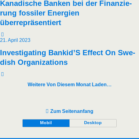
Kana­di­sche Ban­ken bei der Finan­zie­
rung fos­si­ler Ener­gien
überrepräsentiert
21. April 2023
Inves­ti­ga­ting Bankid’S Effect On Swe­
dish Organizations
Weitere Von Diesem Monat Laden…
Zum Seitenanfang
Mobil
Desktop