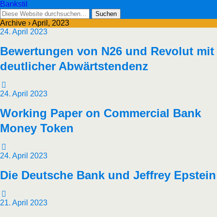
Bankstil
Archive › April, 2023
24. April 2023
Bewer­tun­gen von N26 und Revo­lut mit
deut­li­cher Abwärtstendenz
24. April 2023
Working Paper on Com­mer­cial Bank
Money Token
24. April 2023
Die Deut­sche Bank und Jef­frey Epstein
21. April 2023