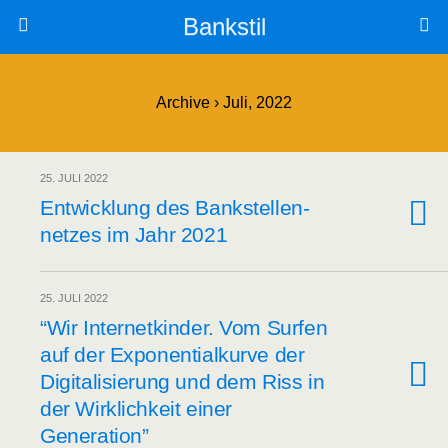
Bankstil
Archive › Juli, 2022
25. JULI 2022
Ent­wick­lung des Bank­stel­len­
net­zes im Jahr 2021
25. JULI 2022
“Wir Inter­net­kin­der. Vom Sur­fen
auf der Expo­nen­ti­al­kur­ve der
Digi­ta­li­sie­rung und dem Riss in
der Wirk­lich­keit einer
Generation”