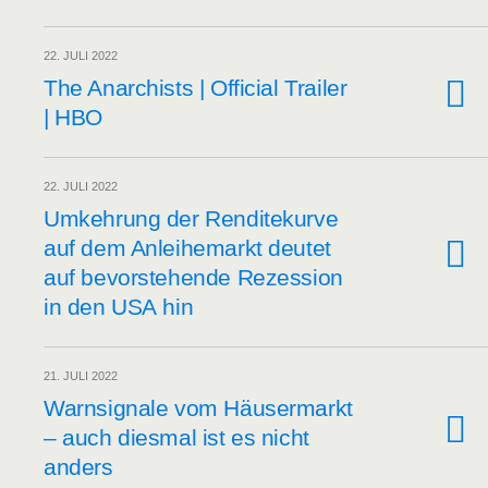
22. JULI 2022
The Anar­chists | Offi­ci­al Trai­ler
| HBO
22. JULI 2022
Umkeh­rung der Ren­di­te­kur­ve
auf dem Anlei­he­markt deu­tet
auf bevor­ste­hen­de Rezes­si­on
in den USA hin
21. JULI 2022
Warn­si­gna­le vom Häu­ser­markt
– auch dies­mal ist es nicht
anders