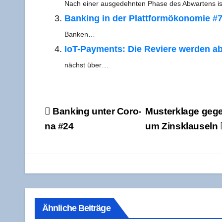
Nach einer aus­ge­dehn­ten Pha­se des Abwar­tens i
Ban­king in der Platt­form­öko­no­mie #
Banken…
IoT-Pay­­ments: Die Revie­re wer­den a
nächst über…
Beitragsnavigation
Ban­king unter Coro­
Mus­ter­kla­ge gege
na #24
um Zinsklauseln
Ähnliche Beiträge