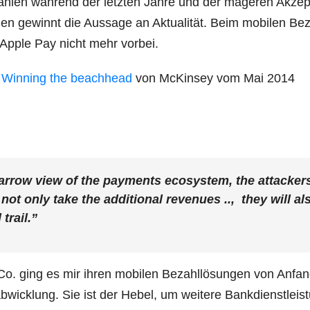
ah­len wäh­rend der letz­ten Jah­re und der mage­ren Akzep
en gewinnt die Aus­sa­ge an Aktua­li­tät. Beim mobi­len Be
 Apple Pay nicht mehr vorbei.
g: Win­ning the beach­head
von McK­in­sey vom Mai 2014
, nar­row view of the pay­ments eco­sys­tem, the atta­cker
ot only take the addi­tio­nal reve­nues .., they will al
trail.”
Co. ging es mir ihren mobi­len Bezahl­lö­sun­gen von Anfa
­wick­lung. Sie ist der Hebel, um wei­te­re Bank­dienst­leis­