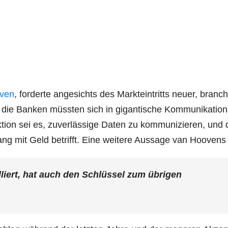
­ven
, for­der­te ange­sichts des Markt­ein­tritts neu­er, bran­c
die Ban­ken müss­ten sich in gigan­ti­sche Kom­mu­ni­ka­ti­on
i­on sei es, zuver­läs­si­ge Daten zu kom­mu­ni­zie­ren, und
 mit Geld betrifft. Eine wei­te­re Aus­sa­ge van Hoo­vens
­liert, hat auch den Schlüs­sel zum übri­gen