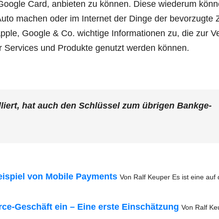
og­le Card, anbie­ten zu kön­nen. Die­se wie­der­um kön­
uto machen oder im Inter­net der Din­ge der bevor­zug­te 
Apple, Goog­le & Co. wich­ti­ge Infor­ma­tio­nen zu, die zur V
er Ser­vices und Pro­duk­te genutzt wer­den können.
l­liert, hat auch den Schlüs­sel zum übri­gen Bank­ge­
i­spiel von Mobi­le Pay­ments
Von Ralf Keu­per Es ist eine auf 
­ce-Geschäft ein – Eine ers­te Ein­schät­zung
Von Ralf Ke