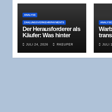
ANALYSE
ZAHLUNGSVERKEHR/PAYMENTS
ANALYS
Der Her­aus­for­de­rer als
War­b
Käu­fer: Was hin­ter
trans
dem Stri­pe-Ange­bot
dus: 
JULI 24, 2026
RKEUPER
JULI 
für Pay­Pal steckt
ver­l
lich 