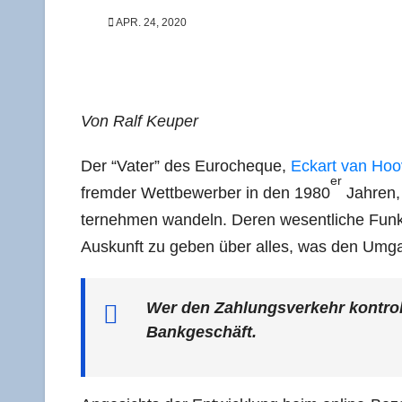
APR. 24, 2020
Von Ralf Keuper
Der “Vater” des Euro­che­que,
Eck­art van Hoo
er
frem­der Wett­be­wer­ber in den 1980
Jah­ren, 
ter­neh­men wan­deln. Deren wesent­li­che Funk­t
Aus­kunft zu geben über alles, was den Umgang
Wer den Zah­lungs­ver­kehr kon­trol
Bankgeschäft.