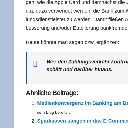
gen, wie die Apple Card und dem­nächst die Go
u.a. dazu ver­wen­det wer­den, die Bank zum A
lungs­dienst­leis­ter zu wer­den. Damit flie­ßen 
bes­se­rung und/​oder Eta­blie­rung bank­frem­d
Heu­te könn­te man sagen bzw. ergänzen:
Wer den Zah­lungs­ver­kehr kon­tro
schäft und dar­über hinaus.
Ähn­li­che Beiträge:
Medi­en­kon­ver­genz im Ban­king am Be
sem Blog bereits…
Spar­kas­sen stei­gen in das E‑Com­­mer