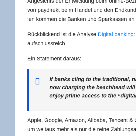
Ange­sichts der Ent­wick­lung beim online-Bez
von pay­di­rekt beim Han­del und den End­kun­d
len kom­men die Ban­ken und Spar­kas­sen an
Rück­bli­ckend ist die Ana­ly­se
Digi­tal ban­kin
aufschlussreich.
Ein State­ment daraus:
If banks cling to the tra­di­tio­nal
now char­ging the beach­head will n
enjoy prime access to the “digi­tal 
Apple, Goog­le, Ama­zon, Ali­baba, Ten­cent & 
um weit­aus mehr als nur die rei­ne Zah­lungs­ab