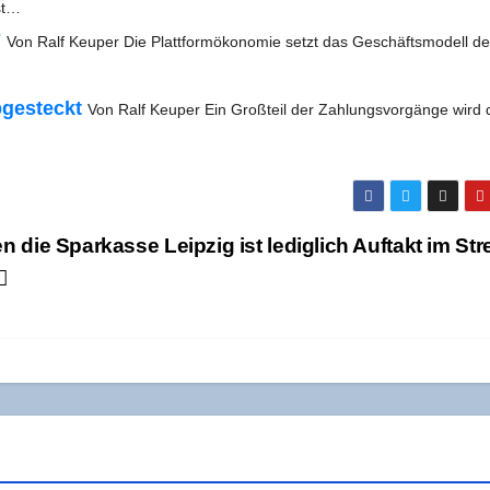
st…
7
Von Ralf Keu­per Die Platt­form­öko­no­mie setzt das Geschäfts­mo­dell de
bge­steckt
Von Ralf Keu­per Ein Groß­teil der Zah­lungs­vor­gän­ge wird
n die Spar­kas­se Leip­zig ist ledig­lich Auf­takt im Stre