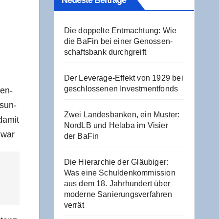
Neu­es­te Beiträge
Die dop­pel­te Ent­mach­tung: Wie
die BaFin bei einer Genos­sen­
schafts­bank durchgreift
Der Levera­ge-Effekt von 1929 bei
geschlos­se­nen Investmentfonds
hen­
s­un­
Zwei Lan­des­ban­ken, ein Mus­ter:
 damit
NordLB und Hela­ba im Visier
 war
der BaFin
Die Hier­ar­chie der Gläu­bi­ger:
Was eine Schul­den­kom­mis­si­on
aus dem 18. Jahr­hun­dert über
moder­ne Sanie­rungs­ver­fah­ren
verrät