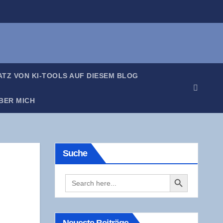
SATZ VON KI-TOOLS AUF DIE­SEM BLOG
BER MICH
Suche
Search Button
Search
for: