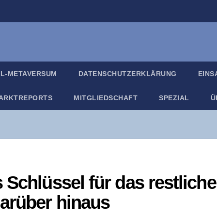
IL-META­VER­SUM
DATEN­SCHUTZ­ER­KLÄ­RUNG
EIN­
ARKT­RE­PORTS
MIT­GLIED­SCHAFT
SPE­ZI­AL
Ü
 Schlüs­sel für das rest­li­che
ar­über hinaus