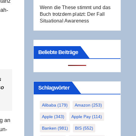
­tanz
Wenn die The­se stimmt und das
zah­
Buch trotz­dem platzt: Der Fall
Situa­tio­nal Awareness
Beliebte Beiträge
s
so
Schlag­wör­ter
Alibaba
(179)
Amazon
(253)
Apple
(343)
Apple Pay
(114)
ng an
Banken
(981)
BIS
(552)
tun­