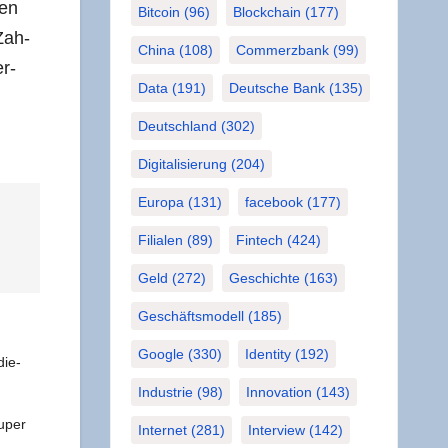
nen
Bitcoin
(96)
Blockchain
(177)
Zah­
China
(108)
Commerzbank
(99)
er­
Data
(191)
Deutsche Bank
(135)
Deutschland
(302)
Digitalisierung
(204)
Europa
(131)
facebook
(177)
Filialen
(89)
Fintech
(424)
Geld
(272)
Geschichte
(163)
Geschäftsmodell
(185)
Google
(330)
Identity
(192)
die­
Industrie
(98)
Innovation
(143)
u­per
Internet
(281)
Interview
(142)