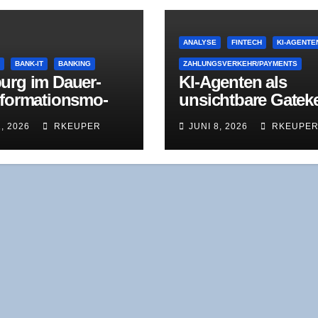
ANALYSE
FINTECH
KI-AGENTE
E
BANK-IT
BANKING
ZAHLUNGSVERKEHR/PAYMENTS
urg im Dau­er­
KI-Agen­ten als
­for­ma­ti­ons­mo­
unsicht­ba­re Gate­k
Was der Jah­res­
per – Was „Fin­tech
1, 2026
RKEUPER
JUNI 8, 2026
RKEUPE
ust 2025 wirk­
2040” rich­tig sieht
zeigt
was es verschweig