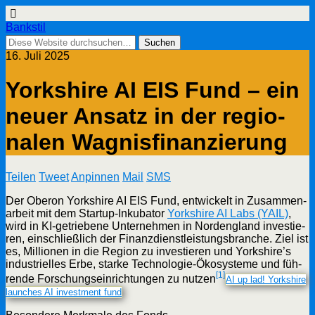
Bankstil
16. Juli 2025
York­shire AI EIS Fund – ein
neu­er Ansatz in der regio­
na­len Wagnisfinanzierung
Tei­len
Tweet
Anpin­nen
Mail
SMS
Der Obe­ron York­shire AI EIS Fund, ent­wi­ckelt in Zusam­men­
ar­beit mit dem Start­up-Inku­ba­tor
York­shire AI Labs (YAIL)
,
wird in KI-getrie­be­ne Unter­neh­men in Nord­eng­land inves­tie­
ren, ein­schließ­lich der Finanz­dienst­leis­tungs­bran­che. Ziel ist
es, Mil­lio­nen in die Regi­on zu inves­tie­ren und Yorkshire’s
indus­tri­el­les Erbe, star­ke Tech­no­lo­gie-Öko­sys­te­me und füh­
[1]
ren­de For­schungs­ein­rich­tun­gen zu nut­zen
AI up lad! York­shire
laun­ches AI invest­ment fund