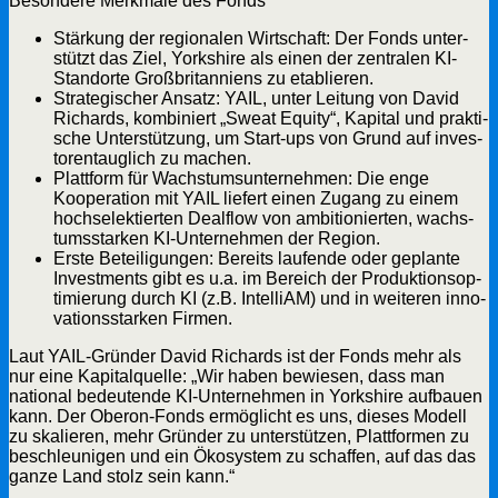
Beson­de­re Merk­ma­le des Fonds
Stär­kung der regio­na­len Wirt­schaft: Der Fonds unter­
stützt das Ziel, York­shire als einen der zen­tra­len KI-
Stand­or­te Groß­bri­tan­ni­ens zu etablieren.
Stra­te­gi­scher Ansatz: YAIL, unter Lei­tung von David
Richards, kom­bi­niert „Sweat Equi­ty“, Kapi­tal und prak­ti­
sche Unter­stüt­zung, um Start-ups von Grund auf inves­
to­ren­taug­lich zu machen.
Platt­form für Wachs­tums­un­ter­neh­men: Die enge
Koope­ra­ti­on mit YAIL lie­fert einen Zugang zu einem
hoch­se­lek­tier­ten Deal­f­low von ambi­tio­nier­ten, wachs­
tums­star­ken KI-Unter­neh­men der Region.
Ers­te Betei­li­gun­gen: Bereits lau­fen­de oder geplan­te
Invest­ments gibt es u.a. im Bereich der Pro­duk­ti­ons­op­
ti­mie­rung durch KI (z.B. Intel­liAM) und in wei­te­ren inno­
va­ti­ons­star­ken Firmen.
Laut YAIL-Grün­der David Richards ist der Fonds mehr als
nur eine Kapi­tal­quel­le: „Wir haben bewie­sen, dass man
natio­nal bedeu­ten­de KI-Unter­neh­men in York­shire auf­bau­en
kann. Der Obe­ron-Fonds ermög­licht es uns, die­ses Modell
zu ska­lie­ren, mehr Grün­der zu unter­stüt­zen, Platt­for­men zu
beschleu­ni­gen und ein Öko­sys­tem zu schaf­fen, auf das das
gan­ze Land stolz sein kann.“