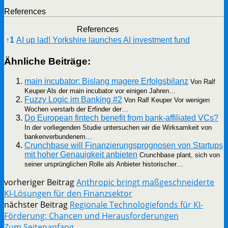
Refe­ren­ces
Refe­ren­ces
↑
1
AI up lad! York­shire laun­ches AI invest­ment fund
Ähn­li­che Beiträge:
main incu­ba­tor: Bis­lang mage­re Erfolgs­bi­lanz
Von Ralf
Keu­per Als der main incu­ba­tor vor eini­gen Jahren…
Fuz­zy Logic im Ban­king #2
Von Ralf Keu­per Vor weni­gen
Wochen ver­starb der Erfin­der der…
Do Euro­pean fin­tech bene­fit from bank-affi­­lia­­ted VCs?
In der vor­lie­gen­den Stu­die unter­su­chen wir die Wirk­sam­keit von
bankenverbundenem…
Crunch­ba­se will Finan­zie­rungs­pro­gno­sen von Start­ups
mit hoher Genau­ig­keit anbie­ten
Crunch­ba­se plant, sich von
sei­ner ursprüng­li­chen Rol­le als Anbie­ter historischer…
vorheriger Beitrag
Anthropic bringt maßgeschneiderte
KI-Lösungen für den Finanzsektor
nächster Beitrag
Regionale Technologiefonds für KI-
Förderung: Chancen und Herausforderungen
Zum Seitenanfang