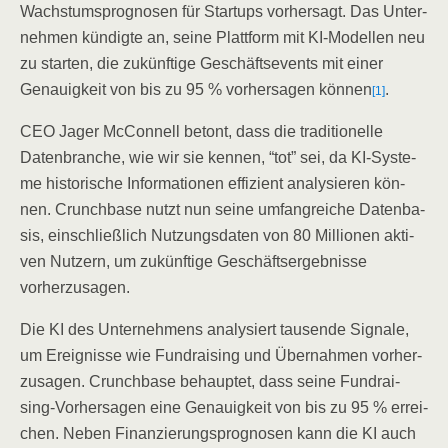
Wachs­tums­pro­gno­sen für Start­ups vor­her­sagt. Das Unter­
neh­men kün­dig­te an, sei­ne Platt­form mit KI-Model­len neu
zu star­ten, die zukünf­ti­ge Geschäfts­events mit einer
Genau­ig­keit von bis zu 95 % vor­her­sa­gen kön­nen
.
[1]
CEO Jager McCon­nell betont, dass die tra­di­tio­nel­le
Daten­bran­che, wie wir sie ken­nen, “tot” sei, da KI-Sys­te­
me his­to­ri­sche Infor­ma­tio­nen effi­zi­ent ana­ly­sie­ren kön­
nen. Crunch­ba­se nutzt nun sei­ne umfang­rei­che Daten­ba­
sis, ein­schließ­lich Nut­zungs­da­ten von 80 Mil­lio­nen akti­
ven Nut­zern, um zukünf­ti­ge Geschäfts­er­geb­nis­se
vorherzusagen.
Die KI des Unter­neh­mens ana­ly­siert tau­sen­de Signa­le,
um Ereig­nis­se wie Fund­rai­sing und Über­nah­men vor­her­
zu­sa­gen. Crunch­ba­se behaup­tet, dass sei­ne Fund­rai­
sing-Vor­her­sa­gen eine Genau­ig­keit von bis zu 95 % errei­
chen. Neben Finan­zie­rungs­pro­gno­sen kann die KI auch