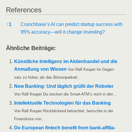
Refe­ren­ces
Refe­ren­ces
↑
1
Crunchbase’s AI can pre­dict start­up suc­cess with
95% accuracy—will it chan­ge investing?
Ähn­li­che Beiträge:
Künst­li­che Intel­li­genz im Akti­en­han­del und die
Anma­ßung von Wis­sen
Von Ralf Keu­per Im Gegen­
satz zu frü­her, als das Börsenparkett…
New Ban­king: Und täg­lich grüßt der Robo­ter
Von Ralf Keu­per Da ste­cken die Smart-ATM’s noch in den…
Intel­lek­tu­el­le Tech­no­lo­gien für das Ban­king
Von Ralf Keu­per Rück­bli­ckend betrach­tet, herrsch­te in der
Finanz­kri­se von…
Do Euro­pean fin­tech bene­fit from bank-affi­­lia­­