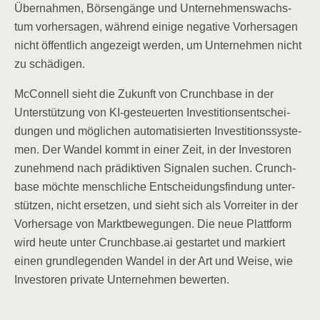
Über­nah­men, Bör­sen­gän­ge und Unter­neh­mens­wachs­
tum vor­her­sa­gen, wäh­rend eini­ge nega­ti­ve Vor­her­sa­gen
nicht öffent­lich ange­zeigt wer­den, um Unter­neh­men nicht
zu schädigen.
McCon­nell sieht die Zukunft von Crunch­ba­se in der
Unter­stüt­zung von KI-gesteu­er­ten Inves­ti­ti­ons­ent­schei­
dun­gen und mög­li­chen auto­ma­ti­sier­ten Inves­ti­ti­ons­sys­te­
men. Der Wan­del kommt in einer Zeit, in der Inves­to­ren
zuneh­mend nach prä­dik­ti­ven Signa­len suchen. Crunch­
ba­se möch­te mensch­li­che Ent­schei­dungs­fin­dung unter­
stüt­zen, nicht erset­zen, und sieht sich als Vor­rei­ter in der
Vor­her­sa­ge von Markt­be­we­gun­gen. Die neue Platt­form
wird heu­te unter Crunchbase.ai gestar­tet und mar­kiert
einen grund­le­gen­den Wan­del in der Art und Wei­se, wie
Inves­to­ren pri­va­te Unter­neh­men bewerten.