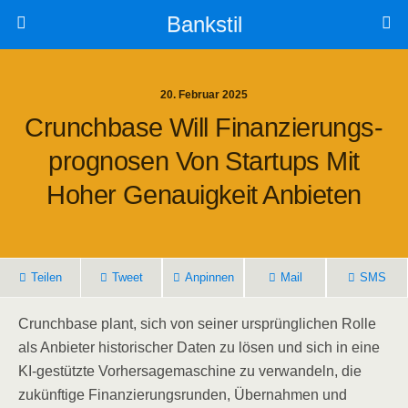
Bankstil
20. Februar 2025
Crunch­ba­se Will Finan­zie­rungs­
Pro­gno­sen Von Start­ups Mit
Hoher Genau­ig­keit Anbieten
Tei­len
Tweet
Anpin­nen
Mail
SMS
Crunch­ba­se plant, sich von sei­ner ursprüng­li­chen Rol­le
als Anbie­ter his­to­ri­scher Daten zu lösen und sich in eine
KI-gestütz­te Vor­her­sa­ge­ma­schi­ne zu ver­wan­deln, die
zukünf­ti­ge Finan­zie­rungs­run­den, Über­nah­men und