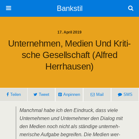
Bankstil
17. April 2019
Unter­neh­men, Medi­en Und Kri­ti­
Sche Gesell­schaft (Alfred
Herrhausen)
Tei­len
Tweet
Anpin­nen
Mail
SMS
Manch­mal habe ich den Ein­druck, dass vie­le
Unter­neh­men und Unter­neh­mer den Dia­log mit
den Medi­en noch nicht als stän­di­ge unter­neh­
me­ri­sche Auf­ga­be begrei­fen. Die Medi­en wer­