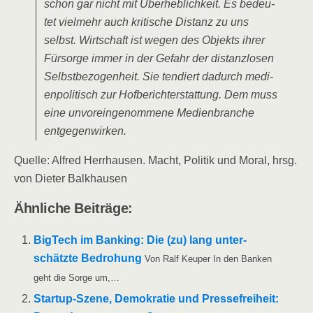
schon gar nicht mit Über­heb­lich­keit. Es bedeu­
tet viel­mehr auch kri­ti­sche Distanz zu uns
selbst. Wirt­schaft ist wegen des Objekts ihrer
Für­sor­ge immer in der Gefahr der distanz­lo­sen
Selbst­be­zo­gen­heit. Sie ten­diert dadurch medi­
en­po­li­tisch zur Hof­be­richt­erstat­tung. Dem muss
eine unvor­ein­ge­nom­me­ne Medi­en­bran­che
entgegenwirken.
Quel­le: Alfred Herr­hau­sen. Macht, Poli­tik und Moral, hrsg.
von Die­ter Balkhausen
Ähn­li­che Beiträge:
Big­Tech im Ban­king: Die (zu) lang unter­
schätz­te Bedro­hung
Von Ralf Keu­per In den Ban­ken
geht die Sor­ge um,…
Star­t­up-Sze­­ne, Demo­kra­tie und Pres­se­frei­heit: