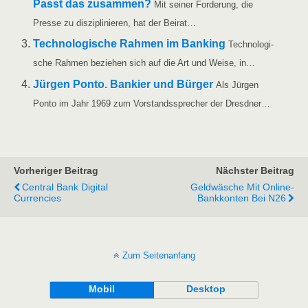
Passt das zusam­men?
Mit sei­ner For­de­rung, die
Pres­se zu dis­zi­pli­nie­ren, hat der Beirat…
Tech­no­lo­gi­sche Rah­men im Ban­king
Tech­no­lo­gi­
sche Rah­men bezie­hen sich auf die Art und Wei­se, in…
Jür­gen Pon­to. Ban­kier und Bür­ger
Als Jür­gen
Pon­to im Jahr 1969 zum Vor­stands­spre­cher der Dresdner…
Vorheriger Beitrag
Nächster Beitrag
Central Bank Digital
Geldwäsche Mit Online-
Currencies
Bankkonten Bei N26
Zum Seitenanfang
Mobil
Desktop