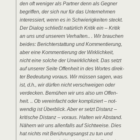
den oft weni­ger als Part­ner denn als Geg­ner
begrif­fen, der sich nur für das Unter­neh­men
inter­es­siert, wenn es in Schwie­rig­kei­ten steckt.
Der Dia­log schließt natür­lich Kri­tik ein – Kri­tik
an uns und unse­rem Ver­hal­ten.. . Wir brau­chen
bei­des: Bericht­erstat­tung und Kom­men­tie­rung,
aber eine Kom­men­tie­rung der Wirk­lich­keit,
nicht eine sol­che der Unwirk­lich­keit. Das setzt
auf unse­rer Sei­te Offen­heit in des Wor­tes direk­
ter Bedeu­tung vor­aus. Wir müs­sen sagen, was
ist, d.h., wir dür­fen nicht ver­schwei­gen oder
ver­de­cken. Bemü­hen wir uns also um Offen­
heit. .. Ob ver­ein­facht oder kom­pli­ziert – not­
wen­dig ist Über­blick. Aber er setzt Distanz –
kri­ti­sche Distanz – vor­aus. Hal­ten wir Abstand.
Nähern wir uns allen­falls auf Sicht­wei­se. Dies
hat nichts mit Berüh­rungs­angst zu tun und