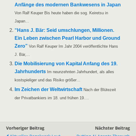
Anfän­ge des moder­nen Bank­we­sens in Japan
Von Ralf Keu­per Bis heu­te haben die sog. Kei­retsu in
Japan…
“Hans J. Bär: Seid umschlun­gen, Mil­lio­nen.
Ein Leben zwi­schen Pearl Har­bor und Ground
Zero”
Von Ralf Keu­per Im Jahr 2004 ver­öf­fent­lich­te Hans
J. Bär,…
Die Mobi­li­sie­rung von Kapi­tal Anfang des 19.
Jahr­hun­derts
Im neun­zehn­ten Jahr­hun­dert, als alles
kost­spie­li­ger und das Risi­ko größer…
Im Zei­chen der Welt­wirt­schaft
Nach der Blü­te­zeit
der Pri­vat­ban­kiers im 18. und frü­hen 19.…
Vorheriger Beitrag
Nächster Beitrag