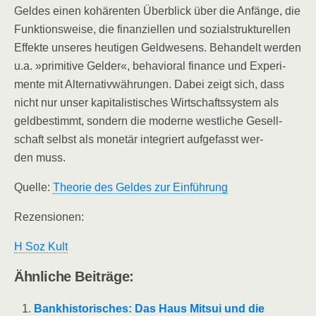
Gel­des einen kohä­ren­ten Über­blick über die Anfän­ge, die
Funk­ti­ons­wei­se, die finan­zi­el­len und sozi­al­struk­tu­rel­len
Effek­te unse­res heu­ti­gen Geld­we­sens. Behan­delt wer­den
u.a. »pri­mi­ti­ve Gel­der«, beha­vi­oral finan­ce und Expe­ri­
men­te mit Alter­na­tiv­wäh­run­gen. Dabei zeigt sich, dass
nicht nur unser kapi­ta­lis­ti­sches Wirt­schafts­sys­tem als
geld­be­stimmt, son­dern die moder­ne west­li­che Gesell­
schaft selbst als mone­tär inte­griert auf­ge­fasst wer­
den muss.
Quel­le:
Theo­rie des Gel­des zur Einführung
Rezen­sio­nen:
H Soz Kult
Ähn­li­che Beiträge:
Bank­his­to­ri­sches: Das Haus Mit­sui und die