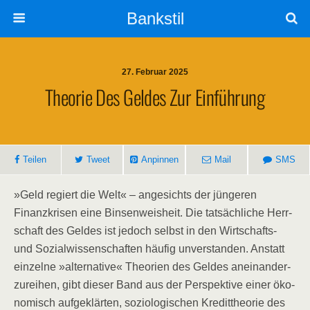
Bankstil
27. Februar 2025
Theo­rie Des Gel­des Zur Einführung
Tei­len
Tweet
Anpin­nen
Mail
SMS
»Geld regiert die Welt« – ange­sichts der jün­ge­ren
Finanz­kri­sen eine Bin­sen­weis­heit. Die tat­säch­li­che Herr­
schaft des Gel­des ist jedoch selbst in den Wirt­schafts-
und Sozi­al­wis­sen­schaf­ten häu­fig unver­stan­den. Anstatt
ein­zel­ne »alter­na­ti­ve« Theo­rien des Gel­des anein­an­der­
zu­rei­hen, gibt die­ser Band aus der Per­spek­ti­ve einer öko­
no­misch auf­ge­klär­ten, sozio­lo­gi­schen Kre­dit­theo­rie des