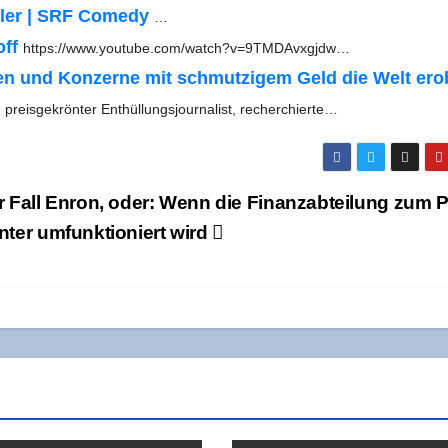
ül­ler | SRF Come­dy
…
off
https://www.youtube.com/watch?v=9TMDAvxgjdw…
ken und Kon­zer­ne mit schmut­zi­gem Geld die Welt er
preis­ge­krön­ter Ent­hül­lungs­jour­na­list, recherchierte…
 Fall Enron, oder: Wenn die Finanz­ab­tei­lung zum Pr
­ter umfunk­tio­niert wird