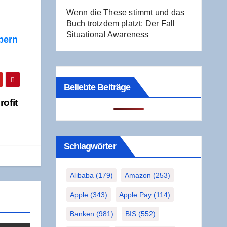
Wenn die The­se stimmt und das
Buch trotz­dem platzt: Der Fall
Situa­tio­nal Awareness
obern
Beliebte Beiträge
o­fit
Schlag­wör­ter
Alibaba
(179)
Amazon
(253)
Apple
(343)
Apple Pay
(114)
Banken
(981)
BIS
(552)