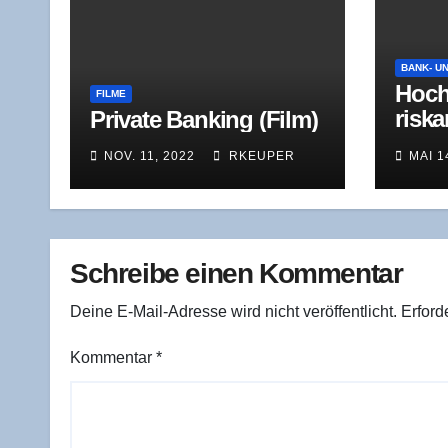
BANK- U
Hoch
FILME
ris­k
Pri­va­te Ban­king (Film)
Immo
NOV. 11, 2022
RKEUPER
MAI 1
Schreibe einen Kommentar
Deine E-Mail-Adresse wird nicht veröffentlicht.
Erford
Kommentar
*