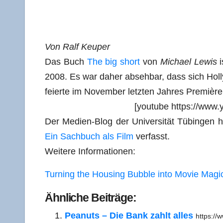
Von Ralf Keuper
Das Buch
The big short
von
Micha­el Lewis
i
2008. Es war daher abseh­bar, dass sich Hol­
fei­er­te im Novem­ber letz­ten Jah­res Pre­mi
[you­tube https://w
Der Medi­en-Blog der Uni­ver­si­tät Tübin­gen
Ein Sach­buch als Film
verfasst.
Wei­te­re Informationen:
Tur­ning the Housing Bubble into Movie Magic
Ähn­li­che Beiträge:
Pea­nuts – Die Bank zahlt alles
https:/