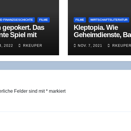
ND FINANZGESCHICHTE
FILME
FILME
WIRTSCHAFTSLITERATUR
 gepo­kert. Das
Klep­top­ia. Wie
an­te Spiel mit
Geheim­diens­te, B
bilien
ken und Kon­zer­ne
4, 2022
RKEUPER
NOV. 7, 2021
RKEUPE
schmut­zi­gem Geld
Welt erobern
erliche Felder sind mit
*
markiert