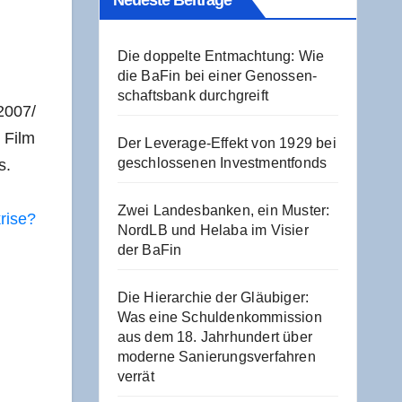
Neu­es­te Beiträge
Die dop­pel­te Ent­mach­tung: Wie
die BaFin bei einer Genos­sen­
schafts­bank durchgreift
2007/​
 Film
Der Levera­ge-Effekt von 1929 bei
geschlos­se­nen Investmentfonds
os.
Zwei Lan­des­ban­ken, ein Mus­ter:
ri­se?
NordLB und Hela­ba im Visier
der BaFin
Die Hier­ar­chie der Gläu­bi­ger:
Was eine Schul­den­kom­mis­si­on
aus dem 18. Jahr­hun­dert über
moder­ne Sanie­rungs­ver­fah­ren
verrät