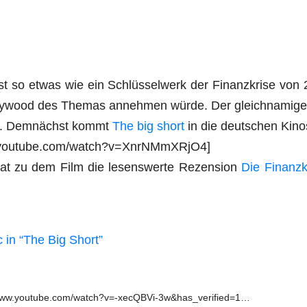
st so etwas wie ein Schlüs­sel­werk der Finanz­kri­se von 
ly­wood des The­mas anneh­men wür­de. Der gleich­na­mi­ge
è­re. Dem­nächst kommt
The big short
in die deut­schen Kin
ww.youtube.com/watch?v=XnrNMmXRjO4]
 hat zu dem Film die lesens­wer­te Rezen­si­on
Die Finanz­k
 in “The Big Short”
/www.youtube.com/watch?v=-xecQBVi-3w&has_verified=1…