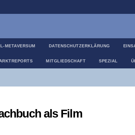
IL-META­VER­SUM
DATEN­SCHUTZ­ER­KLÄ­RUNG
EIN­
ARKT­RE­PORTS
MIT­GLIED­SCHAFT
SPE­ZI­AL
Ü
ach­buch als Film