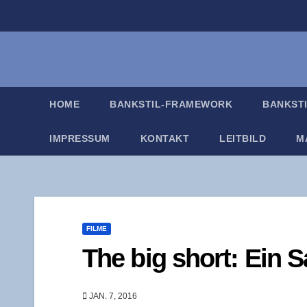
Zum
Inhalt
springen
HOME
BANK­STIL-FRAME­WORK
BANK­ST
IMPRES­SUM
KON­TAKT
LEIT­BILD
M
FILME
The big short: Ein S
JAN. 7, 2016