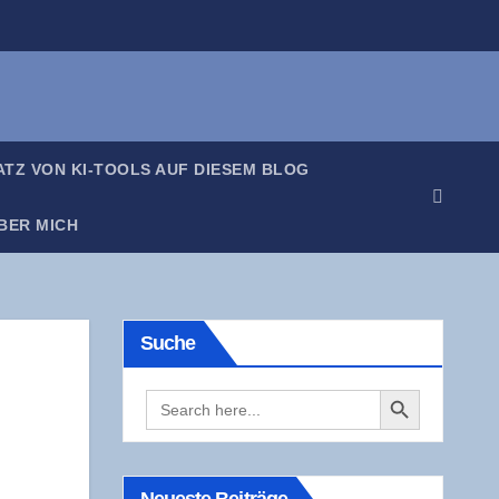
SATZ VON KI-TOOLS AUF DIE­SEM BLOG
BER MICH
Suche
Search Button
Search
for: