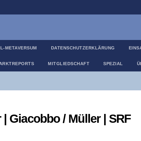
IL-META­VER­SUM
DATEN­SCHUTZ­ER­KLÄ­RUNG
EIN­
ARKT­RE­PORTS
MIT­GLIED­SCHAFT
SPE­ZI­AL
Ü
| Gia­cob­bo /​ Mül­ler | SRF