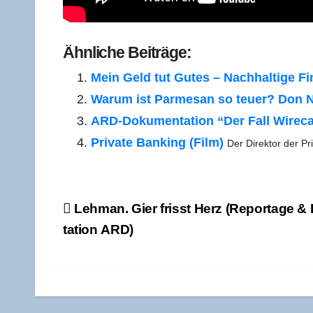
Ähn­li­che Beiträge:
Mein Geld tut Gutes – Nach­hal­ti­ge Finan­z
War­um ist Par­me­san so teu­er? Don Nel
ARD-Doku­­men­­ta­­ti­on “Der Fall Wire
Pri­va­te Ban­king (Film)
Der Direk­tor der P
Beitragsnavigation
Leh­man. Gier frisst Herz (Repor­ta­ge 
ta­ti­on ARD)