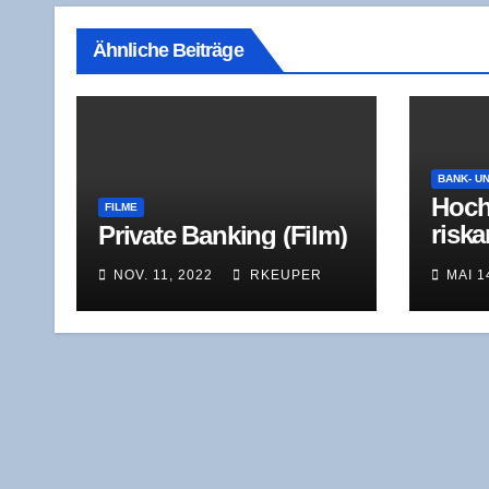
Ähnliche Beiträge
BANK- U
Hoch
FILME
ris­k
Pri­va­te Ban­king (Film)
Immo
NOV. 11, 2022
RKEUPER
MAI 1