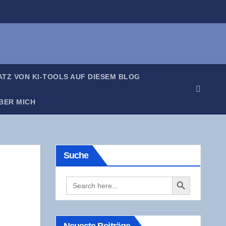
SATZ VON KI-TOOLS AUF DIE­SEM BLOG
BER MICH
Suche
Search Button
Search
for: