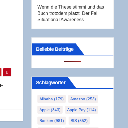
Wenn die The­se stimmt und das
Buch trotz­dem platzt: Der Fall
Situa­tio­nal Awareness
Beliebte Beiträge
Schlag­wör­ter
u­
Alibaba
(179)
Amazon
(253)
Apple
(343)
Apple Pay
(114)
Banken
(981)
BIS
(552)