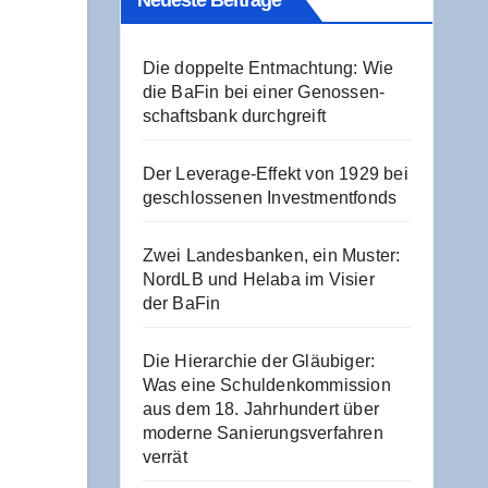
Neu­es­te Beiträge
Die dop­pel­te Ent­mach­tung: Wie
die BaFin bei einer Genos­sen­
schafts­bank durchgreift
Der Levera­ge-Effekt von 1929 bei
geschlos­se­nen Investmentfonds
Zwei Lan­des­ban­ken, ein Mus­ter:
NordLB und Hela­ba im Visier
der BaFin
Die Hier­ar­chie der Gläu­bi­ger:
Was eine Schul­den­kom­mis­si­on
aus dem 18. Jahr­hun­dert über
moder­ne Sanie­rungs­ver­fah­ren
verrät