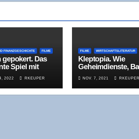
ND FINANZGESCHICHTE
FILME
FILME
WIRTSCHAFTSLITERATUR
 gepo­kert. Das
Klep­top­ia. Wie
an­te Spiel mit
Geheim­diens­te, B
bilien
ken und Kon­zer­ne
4, 2022
RKEUPER
NOV. 7, 2021
RKEUPE
schmut­zi­gem Geld
Welt erobern