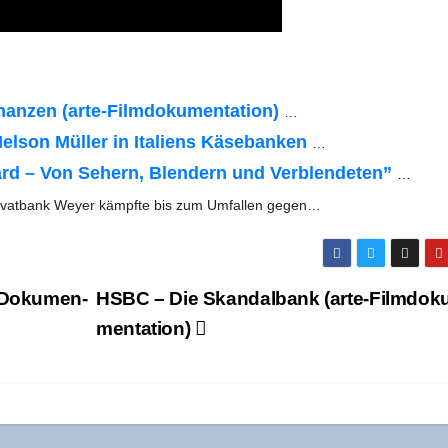
en (arte-Fil­m­­do­­ku­­men­­ta­­ti­on)
…
­son Mül­ler in Ita­li­ens Käse­ban­ken
…
­card – Von Sehern, Blen­dern und Ver­blen­de­ten”
…
ri­vat­bank Wey­er kämpf­te bis zum Umfal­len gegen…
& Doku­men­
HSBC – Die Skan­dal­bank (arte-Film­do­k
men­ta­ti­on)