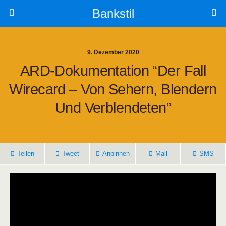
Bankstil
9. Dezember 2020
ARD-Doku­men­ta­ti­on “Der Fall
Wire­card – Von Sehern, Blen­dern
Und Verblendeten”
Tei­len
Tweet
Anpin­nen
Mail
SMS