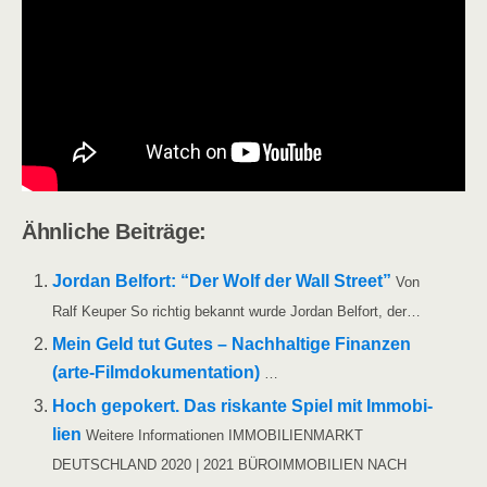
Ähn­li­che Beiträge:
Jor­dan Bel­fort: “Der Wolf der Wall Street”
Von
Ralf Keu­per So rich­tig bekannt wur­de Jor­dan Bel­fort, der…
Mein Geld tut Gutes – Nach­hal­ti­ge Finan­zen
(arte-Fil­m­­do­­ku­­men­­ta­­ti­on)
…
Hoch gepo­kert. Das ris­kan­te Spiel mit Immo­bi­
li­en
Wei­te­re Infor­ma­tio­nen IMMOBILIENMARKT
DEUTSCHLAND 2020 | 2021 BÜROIMMOBILIEN NACH