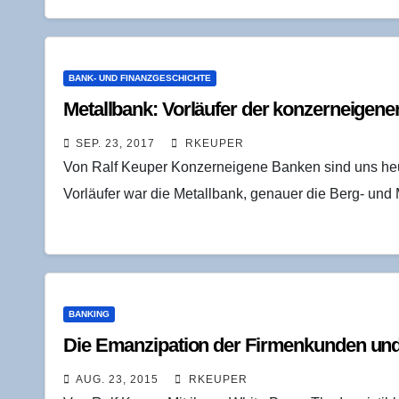
BANK- UND FINANZGESCHICHTE
Metall­bank: Vor­läu­fer der kon­zern­ei­ge­
SEP. 23, 2017
RKEUPER
Von Ralf Keuper Konzerneigene Banken sind uns heute
Vorläufer war die Metallbank, genauer die Berg- un
BANKING
Die Eman­zi­pa­ti­on der Fir­men­kun­den u
AUG. 23, 2015
RKEUPER