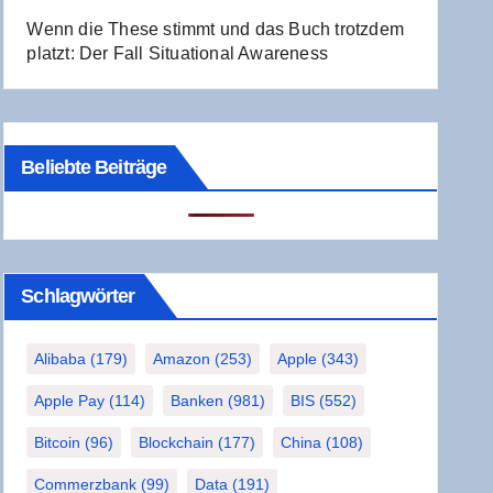
Wenn die The­se stimmt und das Buch trotz­dem
platzt: Der Fall Situa­tio­nal Awareness
Beliebte Beiträge
Schlag­wör­ter
Alibaba
(179)
Amazon
(253)
Apple
(343)
Apple Pay
(114)
Banken
(981)
BIS
(552)
Bitcoin
(96)
Blockchain
(177)
China
(108)
Commerzbank
(99)
Data
(191)