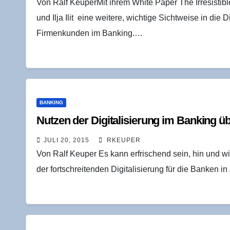
Von Ralf KeuperMit ihrem White Paper The Irresistibl
und Ilja Ilit eine weitere, wichtige Sichtweise in d
Firmenkunden im Banking.…
BANKING
Nut­zen der Digi­ta­li­sie­rung im Ban­king 
JULI 20, 2015
RKEUPER
Von Ralf Keuper Es kann erfrischend sein, hin und 
der fortschreitenden Digitalisierung für die Banken i