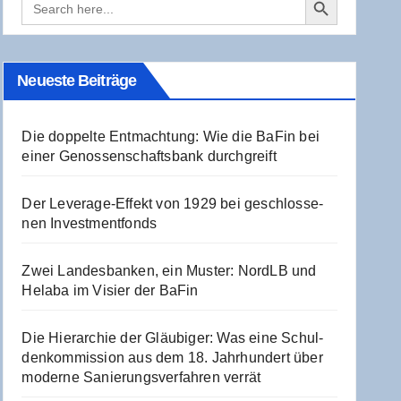
for:
Neu­es­te Beiträge
Die dop­pel­te Ent­mach­tung: Wie die BaFin bei
einer Genos­sen­schafts­bank durchgreift
Der Levera­ge-Effekt von 1929 bei geschlos­se­
nen Investmentfonds
Zwei Lan­des­ban­ken, ein Mus­ter: NordLB und
Hela­ba im Visier der BaFin
Die Hier­ar­chie der Gläu­bi­ger: Was eine Schul­
den­kom­mis­si­on aus dem 18. Jahr­hun­dert über
moder­ne Sanie­rungs­ver­fah­ren verrät