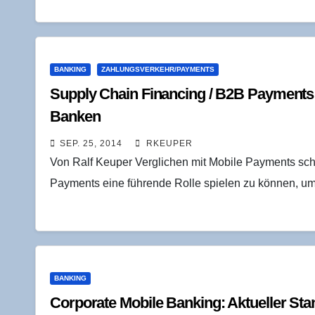
BANKING
ZAHLUNGSVERKEHR/PAYMENTS
Sup­p­ly Chain Finan­cing /​ B2B Pay­ments 
Banken
SEP. 25, 2014
RKEUPER
Von Ralf Keuper Verglichen mit Mobile Payments sch
Payments eine führende Rolle spielen zu können, um 
BANKING
Cor­po­ra­te Mobi­le Ban­king: Aktu­el­ler S