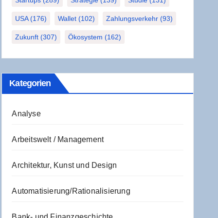
Startups
(289)
Strategie
(139)
Studie
(131)
USA
(176)
Wallet
(102)
Zahlungsverkehr
(93)
Zukunft
(307)
Ökosystem
(162)
Kate­go­rien
Analyse
Arbeitswelt / Management
Architektur, Kunst und Design
Automatisierung/Rationalisierung
Bank- und Finanzgeschichte