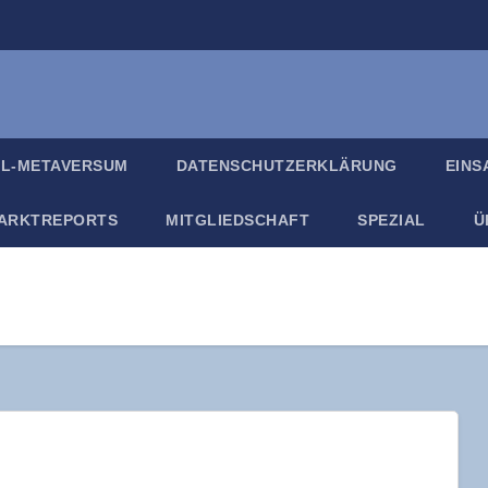
IL-META­VER­SUM
DATEN­SCHUTZ­ER­KLÄ­RUNG
EIN­
ARKT­RE­PORTS
MIT­GLIED­SCHAFT
SPE­ZI­AL
Ü