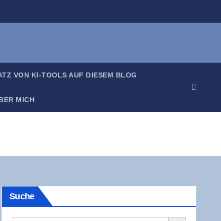
SATZ VON KI-TOOLS AUF DIE­SEM BLOG
BER MICH
Suche
Search Button
Search