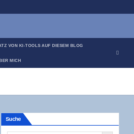
SATZ VON KI-TOOLS AUF DIE­SEM BLOG
BER MICH
Suche
Search Button
Search