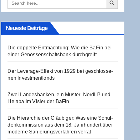
for:
Neu­es­te Beiträge
Die dop­pel­te Ent­mach­tung: Wie die BaFin bei
einer Genos­sen­schafts­bank durchgreift
Der Levera­ge-Effekt von 1929 bei geschlos­se­
nen Investmentfonds
Zwei Lan­des­ban­ken, ein Mus­ter: NordLB und
Hela­ba im Visier der BaFin
Die Hier­ar­chie der Gläu­bi­ger: Was eine Schul­
den­kom­mis­si­on aus dem 18. Jahr­hun­dert über
moder­ne Sanie­rungs­ver­fah­ren verrät