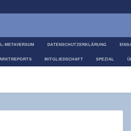
IL-META­VER­SUM
DATEN­SCHUTZ­ER­KLÄ­RUNG
EIN­
ARKT­RE­PORTS
MIT­GLIED­SCHAFT
SPE­ZI­AL
Ü