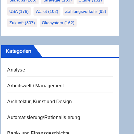
Startups
(289)
Strategie
(139)
Studie
(131)
USA
(176)
Wallet
(102)
Zahlungsverkehr
(93)
Zukunft
(307)
Ökosystem
(162)
Kate­go­rien
Analyse
Arbeitswelt / Management
Architektur, Kunst und Design
Automatisierung/Rationalisierung
Bank- und Finanzgeschichte