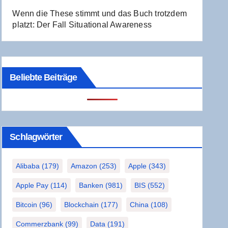
Wenn die The­se stimmt und das Buch trotz­dem
platzt: Der Fall Situa­tio­nal Awareness
Beliebte Beiträge
Schlag­wör­ter
Alibaba
(179)
Amazon
(253)
Apple
(343)
Apple Pay
(114)
Banken
(981)
BIS
(552)
Bitcoin
(96)
Blockchain
(177)
China
(108)
Commerzbank
(99)
Data
(191)