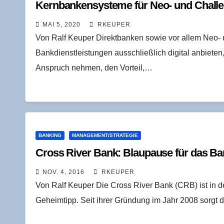
Kern­ban­ken­sys­te­me für Neo- und Chal­
MAI 5, 2020
RKEUPER
Von Ralf Keuper Direktbanken sowie vor allem Neo-
Bankdienstleistungen ausschließlich digital anbieten
Anspruch nehmen, den Vorteil,…
BANKING
MANAGEMENT/STRATEGIE
Cross River Bank: Blau­pau­se für das Ba
NOV. 4, 2016
RKEUPER
Von Ralf Keuper Die Cross River Bank (CRB) ist in 
Geheimtipp. Seit ihrer Gründung im Jahr 2008 sorgt 