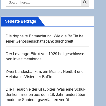
for:
Neu­es­te Beiträge
Die dop­pel­te Ent­mach­tung: Wie die BaFin bei
einer Genos­sen­schafts­bank durchgreift
Der Levera­ge-Effekt von 1929 bei geschlos­se­
nen Investmentfonds
Zwei Lan­des­ban­ken, ein Mus­ter: NordLB und
Hela­ba im Visier der BaFin
Die Hier­ar­chie der Gläu­bi­ger: Was eine Schul­
den­kom­mis­si­on aus dem 18. Jahr­hun­dert über
moder­ne Sanie­rungs­ver­fah­ren verrät