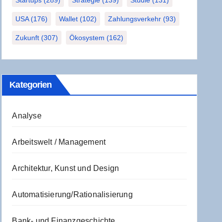
Startups
(289)
Strategie
(139)
Studie
(131)
USA
(176)
Wallet
(102)
Zahlungsverkehr
(93)
Zukunft
(307)
Ökosystem
(162)
Kate­go­rien
Analyse
Arbeitswelt / Management
Architektur, Kunst und Design
Automatisierung/Rationalisierung
Bank- und Finanzgeschichte