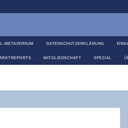
IL-META­VER­SUM
DATEN­SCHUTZ­ER­KLÄ­RUNG
EIN­
ARKT­RE­PORTS
MIT­GLIED­SCHAFT
SPE­ZI­AL
Ü