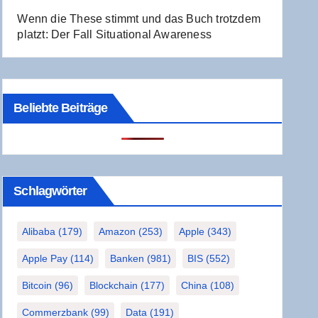
Wenn die The­se stimmt und das Buch trotz­dem
platzt: Der Fall Situa­tio­nal Awareness
Beliebte Beiträge
Schlag­wör­ter
Alibaba
(179)
Amazon
(253)
Apple
(343)
Apple Pay
(114)
Banken
(981)
BIS
(552)
Bitcoin
(96)
Blockchain
(177)
China
(108)
Commerzbank
(99)
Data
(191)