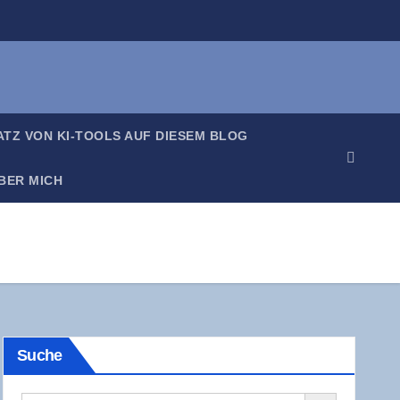
SATZ VON KI-TOOLS AUF DIE­SEM BLOG
BER MICH
Suche
Search Button
Search