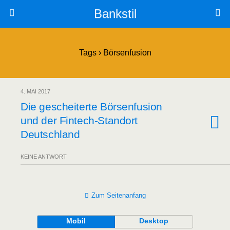
Bankstil
Tags › Börsenfusion
4. MAI 2017
Die geschei­ter­te Bör­sen­fu­si­on
und der Fin­tech-Stand­ort
Deutschland
KEINE ANTWORT
Zum Seitenanfang
Mobil
Desktop