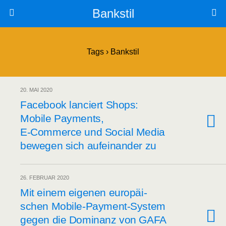
Bankstil
Tags › Bankstil
20. MAI 2020
Face­book lan­ciert Shops:
Mobi­le Pay­ments,
E‑Commerce und Social Media
bewe­gen sich auf­ein­an­der zu
26. FEBRUAR 2020
Mit einem eige­nen euro­päi­
schen Mobi­le-Pay­ment-Sys­tem
gegen die Domi­nanz von GAFA