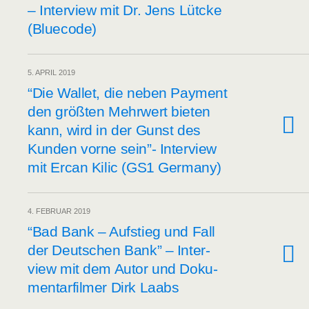
– Inter­view mit Dr. Jens Lütcke
(Blue­code)
5. APRIL 2019
“Die Wal­let, die neben Pay­ment
den größ­ten Mehr­wert bie­ten
kann, wird in der Gunst des
Kun­den vor­ne sein”- Inter­view
mit Ercan Kilic (GS1 Germany)
4. FEBRUAR 2019
“Bad Bank – Auf­stieg und Fall
der Deut­schen Bank” – Inter­
view mit dem Autor und Doku­
men­tar­fil­mer Dirk Laabs