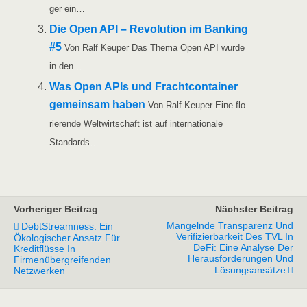
ger ein…
Die Open API – Revo­lu­ti­on im Ban­king
#5
Von Ralf Keu­per Das The­ma Open API wur­de
in den…
Was Open APIs und Fracht­con­tai­ner
gemein­sam haben
Von Ralf Keu­per Eine flo­
rie­ren­de Welt­wirt­schaft ist auf inter­na­tio­na­le
Standards…
Vorheriger Beitrag
Nächster Beitrag
Mangelnde Transparenz Und
DebtStreamness: Ein
Verifizierbarkeit Des TVL In
Ökologischer Ansatz Für
DeFi: Eine Analyse Der
Kreditflüsse In
Herausforderungen Und
Firmenübergreifenden
Lösungsansätze
Netzwerken