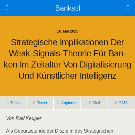
Bankstil
16. Mai 2025
Stra­te­gi­sche Impli­ka­tio­nen Der
Weak-Signals-Theo­rie Für Ban­
Ken Im Zeit­al­ter Von Digi­ta­li­sie­rung
Und Künst­li­cher Intelligenz
Tei­len
Tweet
Anpin­nen
Mail
SMS
Von Ralf Keuper
Als Geburts­stun­de der Dis­zi­plin des Stra­te­gi­schen