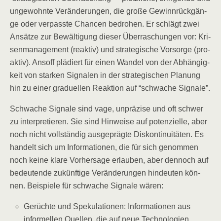
unge­wohn­te Ver­än­de­run­gen, die gro­ße Gewinn­rück­gän­
ge oder ver­pass­te Chan­cen bedro­hen. Er schlägt zwei
Ansät­ze zur Bewäl­ti­gung die­ser Über­ra­schun­gen vor: Kri­
sen­ma­nage­ment (reak­tiv) und stra­te­gi­sche Vor­sor­ge (pro­
ak­tiv). Ansoff plä­diert für einen Wan­del von der Abhän­gig­
keit von star­ken Signa­len in der stra­te­gi­schen Pla­nung
hin zu einer gra­du­el­len Reak­ti­on auf “schwa­che Signale”.
Schwa­che Signa­le sind vage, unprä­zi­se und oft schwer
zu inter­pre­tie­ren. Sie sind Hin­wei­se auf poten­zi­el­le, aber
noch nicht voll­stän­dig aus­ge­präg­te Dis­kon­ti­nui­tä­ten. Es
han­delt sich um Infor­ma­tio­nen, die für sich genom­men
noch kei­ne kla­re Vor­her­sa­ge erlau­ben, aber den­noch auf
bedeu­ten­de zukünf­ti­ge Ver­än­de­run­gen hin­deu­ten kön­
nen. Bei­spie­le für schwa­che Signa­le wären:
Gerüch­te und Spe­ku­la­tio­nen: Infor­ma­tio­nen aus
infor­mel­len Quel­len, die auf neue Tech­no­lo­gien,