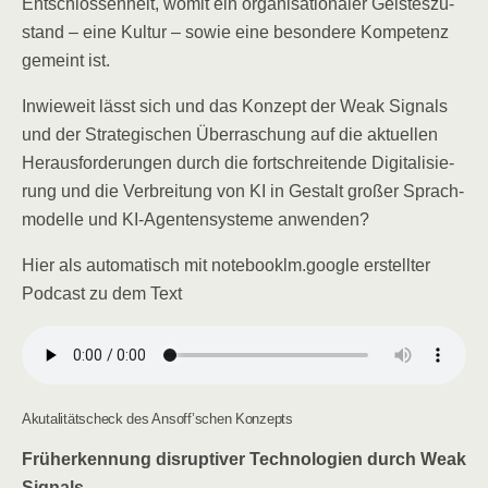
Ent­schlos­sen­heit, womit ein orga­ni­sa­tio­na­ler Geis­tes­zu­
stand – eine Kul­tur – sowie eine beson­de­re Kom­pe­tenz
gemeint ist.
Inwie­weit lässt sich und das Kon­zept der Weak Signals
und der Stra­te­gi­schen Über­ra­schung auf die aktu­el­len
Her­aus­for­de­run­gen durch die fort­schrei­ten­de Digi­ta­li­sie­
rung und die Ver­brei­tung von KI in Gestalt gro­ßer Sprach­
mo­del­le und KI-Agen­ten­sys­te­me anwenden?
Hier als auto­ma­tisch mit notebooklm.google erstell­ter
Pod­cast zu dem Text
Aku­ta­li­täts­check des Ansoff’schen Konzepts
Früh­erken­nung dis­rup­ti­ver Tech­no­lo­gien durch Weak
Signals