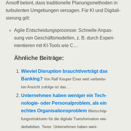
Ansoff betont, dass tra­di­tio­nel­le Pla­nungs­me­tho­den in
tur­bu­len­ten Umge­bun­gen ver­sa­gen. Für KI und Digi­ta­li­
sie­rung gilt:
Agi­le Ent­schei­dungs­pro­zes­se: Schnel­le Anpas­
sung von Geschäfts­mo­del­len, z. B. durch Expe­ri­
men­tie­ren mit KI-Tools wie C…
Ähn­li­che Beiträge:
Wie­viel Dis­rup­ti­on braucht/​​verträgt das
Ban­king?
Von Ralf Keu­per Einer weit ver­brei­te­
ten Ansicht zufol­ge ist das…
Unter­neh­men haben weni­ger ein Tech­­
no­­lo­­gie- oder Per­so­nal­pro­blem, als ein
ech­tes Orga­ni­sa­ti­ons­pro­blem
Wert­schöp­
fungs­struk­tu­ren für die digi­ta­le Trans­for­ma­ti­on wie­
der­be­le­ben. Tenor: Unter­neh­men haben weni­