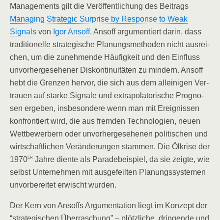
Manage­ments gilt die Ver­öf­fent­li­chung des Bei­trags
Mana­ging Stra­te­gic Sur­pri­se by Respon­se to Weak
Signals
von
Igor Ansoff
. Ansoff argu­men­tiert dar­in, dass
tra­di­tio­nel­le stra­te­gi­sche Pla­nungs­me­tho­den nicht aus­rei­
chen, um die zuneh­men­de Häu­fig­keit und den Ein­fluss
unvor­her­ge­se­he­ner Dis­kon­ti­nui­tä­ten zu min­dern. Ansoff
hebt die Gren­zen her­vor, die sich aus dem allei­ni­gen Ver­
trau­en auf star­ke Signa­le und extra­po­la­to­ri­sche Pro­gno­
sen erge­ben, ins­be­son­de­re wenn man mit Ereig­nis­sen
kon­fron­tiert wird, die aus frem­den Tech­no­lo­gien, neu­en
Wett­be­wer­bern oder unvor­her­ge­se­he­nen poli­ti­schen und
wirt­schaft­li­chen Ver­än­de­run­gen stam­men. Die Ölkri­se der
er
1970
Jah­re dien­te als Para­de­bei­spiel, da sie zeig­te, wie
selbst Unter­neh­men mit aus­ge­feil­ten Pla­nungs­sys­te­men
unvor­be­rei­tet erwischt wurden.
Der Kern von Ansoffs Argu­men­ta­ti­on liegt im Kon­zept der
“stra­te­gi­schen Über­ra­schung” – plötz­li­che, drin­gen­de und