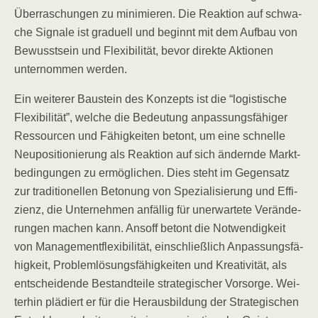
Über­ra­schun­gen zu mini­mie­ren. Die Reak­ti­on auf schwa­
che Signa­le ist gra­du­ell und beginnt mit dem Auf­bau von
Bewusst­sein und Fle­xi­bi­li­tät, bevor direk­te Aktio­nen
unter­nom­men werden.
Ein wei­te­rer Bau­stein des Kon­zepts ist die “logis­ti­sche
Fle­xi­bi­li­tät”, wel­che die Bedeu­tung anpas­sungs­fä­hi­ger
Res­sour­cen und Fähig­kei­ten betont, um eine schnel­le
Neu­po­si­tio­nie­rung als Reak­ti­on auf sich ändern­de Markt­
be­din­gun­gen zu ermög­li­chen. Dies steht im Gegen­satz
zur tra­di­tio­nel­len Beto­nung von Spe­zia­li­sie­rung und Effi­
zi­enz, die Unter­neh­men anfäl­lig für uner­war­te­te Ver­än­de­
run­gen machen kann. Ansoff betont die Not­wen­dig­keit
von Manage­ment­fle­xi­bi­li­tät, ein­schließ­lich Anpas­sungs­fä­
hig­keit, Pro­blem­lö­sungs­fä­hig­kei­ten und Krea­ti­vi­tät, als
ent­schei­den­de Bestand­tei­le stra­te­gi­scher Vor­sor­ge. Wei­
ter­hin plä­diert er für die Her­aus­bil­dung der Stra­te­gi­schen