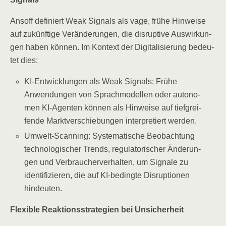
Ansoff defi­niert Weak Signals als vage, frü­he Hin­wei­se
auf zukünf­ti­ge Ver­än­de­run­gen, die dis­rup­ti­ve Aus­wir­kun­
gen haben kön­nen. Im Kon­text der Digi­ta­li­sie­rung bedeu­
tet dies:
KI-Ent­wick­lun­gen als Weak Signals: Frü­he
Anwen­dun­gen von Sprach­mo­del­len oder auto­no­
men KI-Agen­ten kön­nen als Hin­wei­se auf tief­grei­
fen­de Markt­ver­schie­bun­gen inter­pre­tiert werden.
Umwelt-Scan­ning: Sys­te­ma­ti­sche Beob­ach­tung
tech­no­lo­gi­scher Trends, regu­la­to­ri­scher Ände­run­
gen und Ver­brau­cher­ver­hal­ten, um Signa­le zu
iden­ti­fi­zie­ren, die auf KI-beding­te Dis­rup­tio­nen
hindeuten.
Fle­xi­ble Reak­ti­ons­stra­te­gien bei Unsicherheit