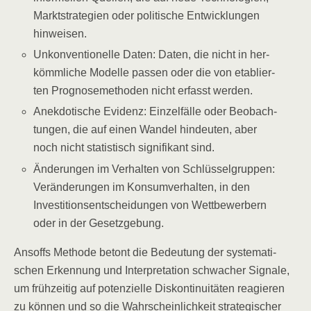
Markt­stra­te­gien oder poli­ti­sche Ent­wick­lun­gen
hinweisen.
Unkon­ven­tio­nel­le Daten: Daten, die nicht in her­
kömm­li­che Model­le pas­sen oder die von eta­blier­
ten Pro­gno­se­me­tho­den nicht erfasst werden.
Anek­do­ti­sche Evi­denz: Ein­zel­fäl­le oder Beob­ach­
tun­gen, die auf einen Wan­del hin­deu­ten, aber
noch nicht sta­tis­tisch signi­fi­kant sind.
Ände­run­gen im Ver­hal­ten von Schlüs­sel­grup­pen:
Ver­än­de­run­gen im Kon­sum­ver­hal­ten, in den
Inves­ti­ti­ons­ent­schei­dun­gen von Wett­be­wer­bern
oder in der Gesetzgebung.
Ansoffs Metho­de betont die Bedeu­tung der sys­te­ma­ti­
schen Erken­nung und Inter­pre­ta­ti­on schwa­cher Signa­le,
um früh­zei­tig auf poten­zi­el­le Dis­kon­ti­nui­tä­ten reagie­ren
zu kön­nen und so die Wahr­schein­lich­keit stra­te­gi­scher