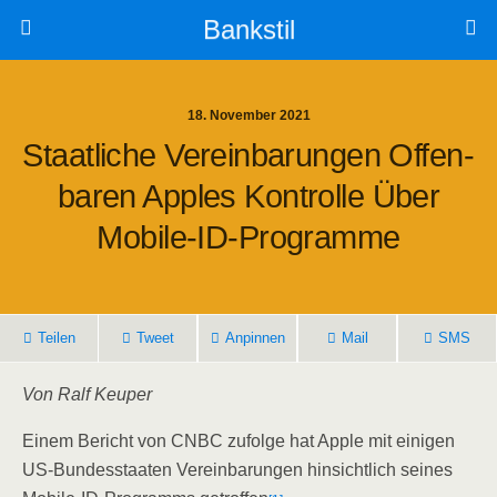
Bankstil
18. November 2021
Staat­li­che Ver­ein­ba­run­gen Offen­
Ba­ren App­les Kon­trol­le Über
Mobile-ID-Programme
Tei­len
Tweet
Anpin­nen
Mail
SMS
Von Ralf Keuper
Einem Bericht von CNBC zufol­ge hat Apple mit eini­gen
US-Bun­des­staa­ten Ver­ein­ba­run­gen hin­sicht­lich sei­nes