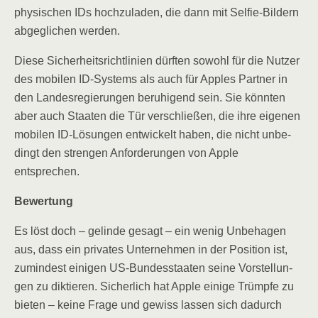
phy­si­schen IDs hoch­zu­la­den, die dann mit Sel­fie-Bil­dern
abge­gli­chen werden.
Die­se Sicher­heits­richt­li­ni­en dürf­ten sowohl für die Nut­zer
des mobi­len ID-Sys­tems als auch für App­les Part­ner in
den Lan­des­re­gie­run­gen beru­hi­gend sein. Sie könn­ten
aber auch Staa­ten die Tür ver­schlie­ßen, die ihre eige­nen
mobi­len ID-Lösun­gen ent­wi­ckelt haben, die nicht unbe­
dingt den stren­gen Anfor­de­run­gen von Apple
entsprechen.
Bewer­tung
Es löst doch – gelin­de gesagt – ein wenig Unbe­ha­gen
aus, dass ein pri­va­tes Unter­neh­men in der Posi­ti­on ist,
zumin­dest eini­gen US-Bun­des­staa­ten sei­ne Vor­stel­lun­
gen zu dik­tie­ren. Sicher­lich hat Apple eini­ge Trümp­fe zu
bie­ten – kei­ne Fra­ge und gewiss las­sen sich dadurch