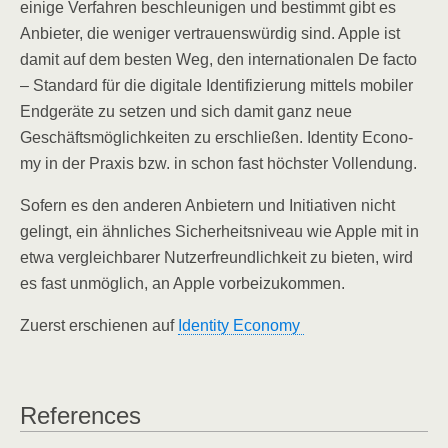
eini­ge Ver­fah­ren beschleu­ni­gen und bestimmt gibt es
Anbie­ter, die weni­ger ver­trau­ens­wür­dig sind. Apple ist
damit auf dem bes­ten Weg, den inter­na­tio­na­len De fac­to
– Stan­dard für die digi­ta­le Iden­ti­fi­zie­rung mit­tels mobi­ler
End­ge­rä­te zu set­zen und sich damit ganz neue
Geschäfts­mög­lich­kei­ten zu erschlie­ßen. Iden­ti­ty Eco­no­
my in der Pra­xis bzw. in schon fast höchs­ter Vollendung.
Sofern es den ande­ren Anbie­tern und Initia­ti­ven nicht
gelingt, ein ähn­li­ches Sicher­heits­ni­veau wie Apple mit in
etwa ver­gleich­ba­rer Nut­zer­freund­lich­keit zu bie­ten, wird
es fast unmög­lich, an Apple vorbeizukommen.
Zuerst erschie­nen auf
Iden­ti­ty Economy
Refe­ren­ces