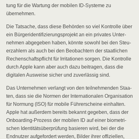
tung für die War­tung der mobi­len ID-Sys­te­me zu
übernehmen.
Die Tat­sa­che, dass die­se Behör­den so viel Kon­trol­le über
ein Bür­ge­riden­ti­fi­zie­rungs­pro­jekt an ein pri­va­tes Unter­
neh­men abge­ge­ben haben, könn­te sowohl bei den Steu­
er­zah­lern als auch bei den Beob­ach­tern der staat­li­chen
Rechen­schafts­pflicht für Irri­ta­tio­nen sor­gen. Die Kon­trol­le
durch Apple kann aber auch dazu bei­tra­gen, dass die
digi­ta­len Aus­wei­se sicher und zuver­läs­sig sind.
Das Unter­neh­men ver­langt von den teil­neh­men­den Staa­
ten, dass sie die Nor­men der Inter­na­tio­na­len Orga­ni­sa­ti­on
für Nor­mung (ISO) für mobi­le Füh­rer­schei­ne ein­hal­ten.
Apple hat außer­dem bereits bekannt gege­ben, dass der
Onboar­ding-Pro­zess der mobi­len ID auf einer bio­me­tri­
schen Iden­ti­täts­über­prü­fung basie­ren wird, bei der die
End­nut­zer auf­ge­for­dert wer­den, Bil­der ihrer offi­zi­el­len,