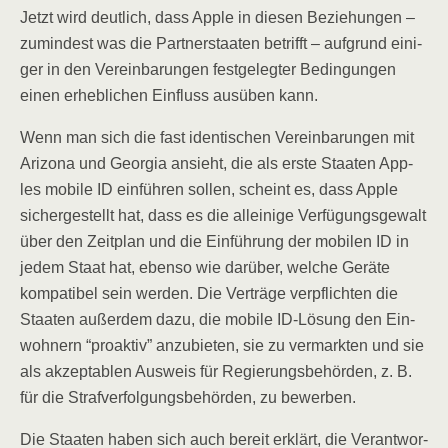
Jetzt wird deut­lich, dass Apple in die­sen Bezie­hun­gen –
zumin­dest was die Part­ner­staa­ten betrifft – auf­grund eini­
ger in den Ver­ein­ba­run­gen fest­ge­leg­ter Bedin­gun­gen
einen erheb­li­chen Ein­fluss aus­üben kann.
Wenn man sich die fast iden­ti­schen Ver­ein­ba­run­gen mit
Ari­zo­na und Geor­gia ansieht, die als ers­te Staa­ten App­
les mobi­le ID ein­füh­ren sol­len, scheint es, dass Apple
sicher­ge­stellt hat, dass es die allei­ni­ge Ver­fü­gungs­ge­walt
über den Zeit­plan und die Ein­füh­rung der mobi­len ID in
jedem Staat hat, eben­so wie dar­über, wel­che Gerä­te
kom­pa­ti­bel sein wer­den. Die Ver­trä­ge ver­pflich­ten die
Staa­ten außer­dem dazu, die mobi­le ID-Lösung den Ein­
woh­nern “pro­ak­tiv” anzu­bie­ten, sie zu ver­mark­ten und sie
als akzep­ta­blen Aus­weis für Regie­rungs­be­hör­den, z. B.
für die Straf­ver­fol­gungs­be­hör­den, zu bewerben.
Die Staa­ten haben sich auch bereit erklärt, die Ver­ant­wor­