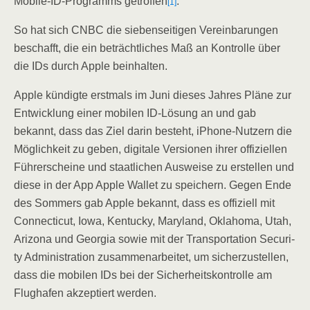
Mobi­le-ID-Pro­gramms getrof­fen
.
[1]
So hat sich CNBC die sie­ben­sei­ti­gen Ver­ein­ba­run­gen
beschafft, die ein beträcht­li­ches Maß an Kon­trol­le über
die IDs durch Apple beinhalten.
Apple kün­dig­te erst­mals im Juni die­ses Jah­res Plä­ne zur
Ent­wick­lung einer mobi­len ID-Lösung an und gab
bekannt, dass das Ziel dar­in besteht, iPho­ne-Nut­zern die
Mög­lich­keit zu geben, digi­ta­le Ver­sio­nen ihrer offi­zi­el­len
Füh­rer­schei­ne und staat­li­chen Aus­wei­se zu erstel­len und
die­se in der App Apple Wal­let zu spei­chern. Gegen Ende
des Som­mers gab Apple bekannt, dass es offi­zi­ell mit
Con­nec­ti­cut, Iowa, Ken­tu­cky, Mary­land, Okla­ho­ma, Utah,
Ari­zo­na und Geor­gia sowie mit der Trans­por­ta­ti­on Secu­ri­
ty Admi­nis­tra­ti­on zusam­men­ar­bei­tet, um sicher­zu­stel­len,
dass die mobi­len IDs bei der Sicher­heits­kon­trol­le am
Flug­ha­fen akzep­tiert werden.