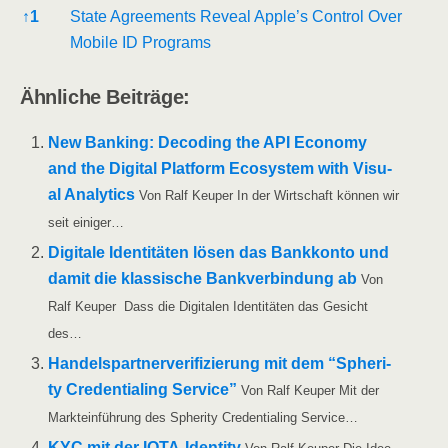
Refe­ren­ces
↑
1
Sta­te Agree­ments Reve­al Apple’s Con­trol Over
Mobi­le ID Programs
Ähn­li­che Beiträge:
New Ban­king: Deco­ding the API Eco­no­my
and the Digi­tal Plat­form Eco­sys­tem with Visu­
al Ana­ly­tics
Von Ralf Keu­per In der Wirt­schaft kön­nen wir
seit einiger…
Digi­ta­le Iden­ti­tä­ten lösen das Bank­kon­to und
damit die klas­si­sche Bank­ver­bin­dung ab
Von
Ralf Keu­per Dass die Digi­ta­len Iden­ti­tä­ten das Gesicht
des…
Han­dels­part­ner­ve­ri­fi­zie­rung mit dem “Sphe­ri­
ty Cre­den­tia­l­ing Ser­vice”
Von Ralf Keu­per Mit der
Markt­ein­füh­rung des Sphe­ri­ty Cre­den­tia­l­ing Service…
KYC mit der IOTA-Iden­ti­ty