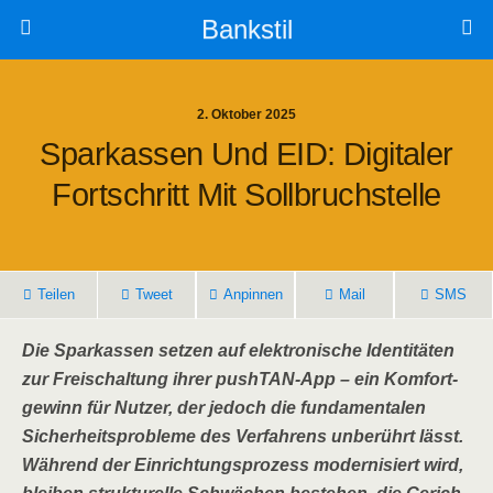
Bankstil
2. Oktober 2025
Spar­kas­sen Und EID: Digi­ta­ler
Fort­schritt Mit Sollbruchstelle
Tei­len
Tweet
Anpin­nen
Mail
SMS
Die Spar­kas­sen set­zen auf elek­tro­ni­sche Iden­ti­tä­ten
zur Frei­schal­tung ihrer pushT­AN-App – ein Kom­fort­
ge­winn für Nut­zer, der jedoch die fun­da­men­ta­len
Sicher­heits­pro­ble­me des Ver­fah­rens unbe­rührt lässt.
Wäh­rend der Ein­rich­tungs­pro­zess moder­ni­siert wird,