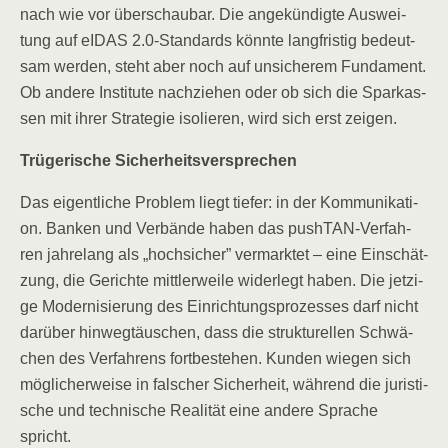
nach wie vor über­schau­bar. Die ange­kün­dig­te Aus­wei­
tung auf eIDAS 2.0‑Standards könn­te lang­fris­tig bedeut­
sam wer­den, steht aber noch auf unsi­che­rem Fun­da­ment.
Ob ande­re Insti­tu­te nach­zie­hen oder ob sich die Spar­kas­
sen mit ihrer Stra­te­gie iso­lie­ren, wird sich erst zeigen.
Trü­ge­ri­sche Sicherheitsversprechen
Das eigent­li­che Pro­blem liegt tie­fer: in der Kom­mu­ni­ka­ti­
on. Ban­ken und Ver­bän­de haben das pushT­AN-Ver­fah­
ren jah­re­lang als „hoch­si­cher” ver­mark­tet – eine Ein­schät­
zung, die Gerich­te mitt­ler­wei­le wider­legt haben. Die jet­zi­
ge Moder­ni­sie­rung des Ein­rich­tungs­pro­zes­ses darf nicht
dar­über hin­weg­täu­schen, dass die struk­tu­rel­len Schwä­
chen des Ver­fah­rens fort­be­stehen. Kun­den wie­gen sich
mög­li­cher­wei­se in fal­scher Sicher­heit, wäh­rend die juris­ti­
sche und tech­ni­sche Rea­li­tät eine ande­re Spra­che
spricht.