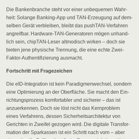
Die Ban­ken­bran­che steht vor einer unbe­que­men Wahr­
heit: Solan­ge Ban­king-App und TAN-Erzeu­gung auf dem­
sel­ben Gerät ver­blei­ben, bleibt das pushT­AN-Ver­fah­ren
angreif­bar. Hard­ware-TAN-Gene­ra­to­ren mögen unhand­
lich sein, chip­TAN-Leser alt­mo­disch wir­ken – doch sie
bie­ten jene phy­si­sche Tren­nung, die eine ech­te Zwei-
Fak­tor-Authen­ti­fi­zie­rung ausmacht.
Fort­schritt mit Fragezeichen
Die eID-Inte­gra­ti­on ist kein Para­dig­men­wech­sel, son­dern
eine Opti­mie­rung an der Ober­flä­che. Sie macht den Ein­
rich­tungs­pro­zess kom­for­ta­bler und siche­rer – das ist
anzu­er­ken­nen. Doch sie löst nicht das Kern­pro­blem
eines Ver­fah­rens, des­sen Sicher­heits­ar­chi­tek­tur von
Gerich­ten in Zwei­fel gezo­gen wird. Die digi­ta­le Trans­for­
ma­ti­on der Spar­kas­sen ist ein Schritt nach vorn – aber