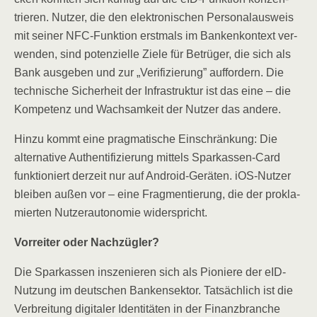
trie­ren. Nut­zer, die den elek­tro­ni­schen Per­so­nal­aus­weis
mit sei­ner NFC-Funk­ti­on erst­mals im Ban­ken­kon­text ver­
wen­den, sind poten­zi­el­le Zie­le für Betrü­ger, die sich als
Bank aus­ge­ben und zur „Veri­fi­zie­rung” auf­for­dern. Die
tech­ni­sche Sicher­heit der Infra­struk­tur ist das eine – die
Kom­pe­tenz und Wach­sam­keit der Nut­zer das andere.
Hin­zu kommt eine prag­ma­ti­sche Ein­schrän­kung: Die
alter­na­ti­ve Authen­ti­fi­zie­rung mit­tels Spar­kas­sen-Card
funk­tio­niert der­zeit nur auf Android-Gerä­ten. iOS-Nut­zer
blei­ben außen vor – eine Frag­men­tie­rung, die der pro­kla­
mier­ten Nut­zer­au­to­no­mie widerspricht.
Vor­rei­ter oder Nachzügler?
Die Spar­kas­sen insze­nie­ren sich als Pio­nie­re der eID-
Nut­zung im deut­schen Ban­ken­sek­tor. Tat­säch­lich ist die
Ver­brei­tung digi­ta­ler Iden­ti­tä­ten in der Finanz­bran­che