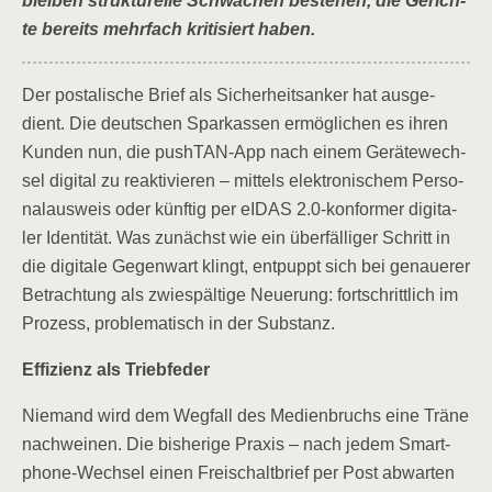
blei­ben struk­tu­rel­le Schwä­chen bestehen, die Gerich­
te bereits mehr­fach kri­ti­siert haben.
Der pos­ta­li­sche Brief als Sicher­heits­an­ker hat aus­ge­
dient. Die deut­schen Spar­kas­sen ermög­li­chen es ihren
Kun­den nun, die pushT­AN-App nach einem Gerä­te­wech­
sel digi­tal zu reak­ti­vie­ren – mit­tels elek­tro­ni­schem Per­so­
nal­aus­weis oder künf­tig per eIDAS 2.0‑konformer digi­ta­
ler Iden­ti­tät. Was zunächst wie ein über­fäl­li­ger Schritt in
die digi­ta­le Gegen­wart klingt, ent­puppt sich bei genaue­rer
Betrach­tung als zwie­späl­ti­ge Neue­rung: fort­schritt­lich im
Pro­zess, pro­ble­ma­tisch in der Substanz.
Effi­zi­enz als Triebfeder
Nie­mand wird dem Weg­fall des Medi­en­bruchs eine Trä­ne
nach­wei­nen. Die bis­he­ri­ge Pra­xis – nach jedem Smart­
phone-Wech­sel einen Frei­schalt­brief per Post abwar­ten