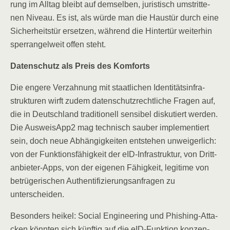
rung im All­tag bleibt auf dem­sel­ben, juris­tisch umstrit­te­
nen Niveau. Es ist, als wür­de man die Haus­tür durch eine
Sicher­heits­tür erset­zen, wäh­rend die Hin­ter­tür wei­ter­hin
sperr­an­gel­weit offen steht.
Daten­schutz als Preis des Komforts
Die enge­re Ver­zah­nung mit staat­li­chen Iden­ti­täts­in­fra­
struk­tu­ren wirft zudem daten­schutz­recht­li­che Fra­gen auf,
die in Deutsch­land tra­di­tio­nell sen­si­bel dis­ku­tiert wer­den.
Die AusweisApp2 mag tech­nisch sau­ber imple­men­tiert
sein, doch neue Abhän­gig­kei­ten ent­ste­hen unwei­ger­lich:
von der Funk­ti­ons­fä­hig­keit der eID-Infra­struk­tur, von Dritt­
an­bie­ter-Apps, von der eige­nen Fähig­keit, legi­ti­me von
betrü­ge­ri­schen Authen­ti­fi­zie­rungs­an­fra­gen zu
unterscheiden.
Beson­ders hei­kel: Social Engi­nee­ring und Phis­hing-Atta­
cken könn­ten sich künf­tig auf die eID-Funk­ti­on kon­zen­