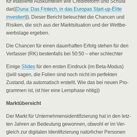
für eta­blier­te Aus­kunftei­en wie Cre­dit­re­form und Schufa
dar((
Duna: Das Fin­tech, in das Euro­pas Start-up-Éli­te
inves­tiert
)). Die­ser Bericht beleuch­tet die Chan­cen und
Risi­ken, die sich aus der Markt­si­tua­ti­on und der Wett­be­
werbs­la­ge ergeben.
Die Chan­cen für einen dau­er­haf­ten Erfolg ste­hen für den
Ver­fas­ser (RK) bes­ten­falls bei 50:50 – eher schlechter
Eini­ge
Slides
für den ers­ten Ein­druck (im Beta-Modus)
((will sagen, die Foli­en sind noch nicht im per­fek­ten
Zustand, da auto­ma­tisch erstellt. Wie das bei neu­en Pro­
gram­men ist, ist hier eine Lern­pha­se nötig))
Markt­über­sicht
Der Markt für Unter­neh­mens­iden­ti­fi­zie­rung hat in den letz­
ten Jah­ren an Bedeu­tung gewon­nen, obwohl er im Ver­
gleich zur digi­ta­len Iden­ti­fi­zie­rung natür­li­cher Per­so­nen