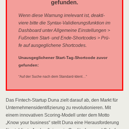
gefunden.
Wenn die­se War­nung irrele­vant ist, deak­ti­
vie­re bit­te die Syn­tax-Vali­die­rungs­funk­ti­on im
Dash­board unter All­ge­mei­ne Ein­stel­lun­gen >
Fuß­no­ten Start- und Ende-Short­codes > Prü­
fe auf aus­ge­gli­che­ne Shortcodes.
Unaus­ge­gli­che­ner Start-Tag-Short­code zuvor
gefunden:
“Auf der Suche nach dem Standard-Ident…”
Das Fin­tech-Start­up Duna zielt dar­auf ab, den Markt für
Unter­neh­mens­iden­ti­fi­zie­rung zu revo­lu­tio­nie­ren. Mit
einem inno­va­ti­ven Scoring-Modell unter dem Mot­to
„Know your busi­ness“ stellt Duna eine Her­aus­for­de­rung