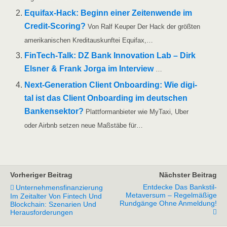
Equi­­fax-Hack: Beginn einer Zei­ten­wen­de im
Cre­dit-Scoring?
Von Ralf Keu­per Der Hack der größ­ten
ame­ri­ka­ni­schen Kre­dit­aus­kunf­tei Equifax,…
Fin­­Tech-Talk: DZ Bank Inno­va­ti­on Lab – Dirk
Els­ner & Frank Jor­ga im Inter­view
…
Next-Gene­ra­­ti­on Cli­ent Onboar­ding: Wie digi­
tal ist das Cli­ent Onboar­ding im deut­schen
Ban­ken­sek­tor?
Platt­form­an­bie­ter wie MyTa­xi, Uber
oder Airbnb set­zen neue Maß­stä­be für…
Vorheriger Beitrag
Nächster Beitrag
Entdecke Das Bankstil-
Unternehmensfinanzierung
Metaversum – Regelmäßige
Im Zeitalter Von Fintech Und
Rundgänge Ohne Anmeldung!
Blockchain: Szenarien Und
Herausforderungen