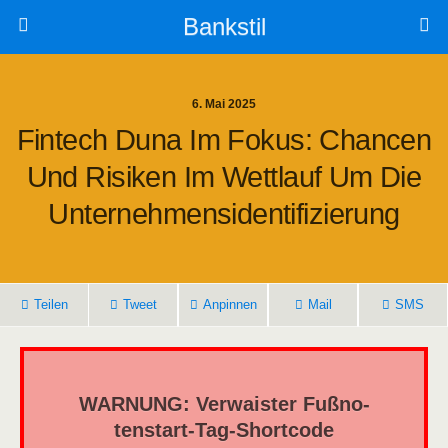
Bankstil
6. Mai 2025
Fin­tech Duna Im Fokus: Chan­cen
Und Risi­ken Im Wett­lauf Um Die
Unternehmensidentifizierung
Tei­len
Tweet
Anpin­nen
Mail
SMS
WARNUNG: Ver­wais­ter Fuß­no­
ten­start-Tag-Short­code