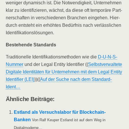
weni­ger dyna­misch ist. Die Not­wen­dig­keit, Unter­neh­men
klar zu iden­ti­fi­zie­ren, wächst, da die­se oft tem­po­rä­re Part­
ner­schaf­ten in ver­schie­de­nen Bran­chen ein­ge­hen. Hier­
durch ent­steht ein erhöh­tes Bedürf­nis nach ver­läss­li­chen
Identifikationslösungen.
Bestehen­de Standards
Tra­di­tio­nel­le Iden­ti­fi­ka­ti­ons­me­tho­den wie die
D‑U-N-S-
Num­mer
und der Legal Enti­ty Iden­ti­fier ((
Selbst­ver­wal­te­te
Digi­ta­le Iden­ti­tä­ten für Unter­neh­men mit dem Legal Enti­ty
Iden­ti­fier (LEI)
))((
Auf der Suche nach dem Standard-
Ident…
Ähn­li­che Beiträge:
Est­land als Ver­suchs­la­bor für Block­chain-
Ban­ken
Von Ralf Keu­per Est­land ist auf dem Weg in
Digitalmoderne…