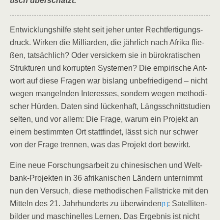
tisch überschätzt.
Ent­wick­lungs­hil­fe steht seit jeher unter Recht­fer­ti­gungs­
druck. Wir­ken die Mil­li­ar­den, die jähr­lich nach Afri­ka flie­
ßen, tat­säch­lich? Oder ver­si­ckern sie in büro­kra­ti­schen
Struk­tu­ren und kor­rup­ten Sys­te­men? Die empi­ri­sche Ant­
wort auf die­se Fra­gen war bis­lang unbe­frie­di­gend – nicht
wegen man­geln­den Inter­es­ses, son­dern wegen metho­di­
scher Hür­den. Daten sind lücken­haft, Längs­schnitt­stu­di­en
sel­ten, und vor allem: Die Fra­ge, war­um ein Pro­jekt an
einem bestimm­ten Ort statt­fin­det, lässt sich nur schwer
von der Fra­ge tren­nen, was das Pro­jekt dort bewirkt.
Eine neue For­schungs­ar­beit zu chi­ne­si­schen und Welt­
bank-Pro­jek­ten in 36 afri­ka­ni­schen Län­dern unter­nimmt
nun den Ver­such, die­se metho­di­schen Fall­stri­cke mit den
Mit­teln des 21. Jahr­hun­derts zu über­win­den
: Satel­li­ten­
[1]
bil­der und maschi­nel­les Ler­nen. Das Ergeb­nis ist nicht