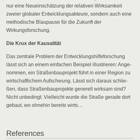
nur eine Neu­ein­schät­zung der rela­ti­ven Wirk­sam­keit
zwei­er glo­ba­ler Ent­wick­lungs­ak­teu­re, son­dern auch eine
metho­di­sche Blau­pau­se für die Zukunft der
Wirkungsforschung.
Die Krux der Kausalität
Das zen­tra­le Pro­blem der Ent­wick­lungs­hil­fe­for­schung
lässt sich an einem ein­fa­chen Bei­spiel illus­trie­ren: Ange­
nom­men, ein Stra­ßen­bau­pro­jekt führt in einer Regi­on zu
wirt­schaft­li­chem Auf­schwung. Lässt sich dar­aus schlie­
ßen, dass Stra­ßen­bau­pro­jek­te gene­rell wirk­sam sind?
Nicht unbe­dingt. Viel­leicht wur­de die Stra­ße gera­de dort
gebaut, wo ohne­hin bereits wirts…
Refe­ren­ces