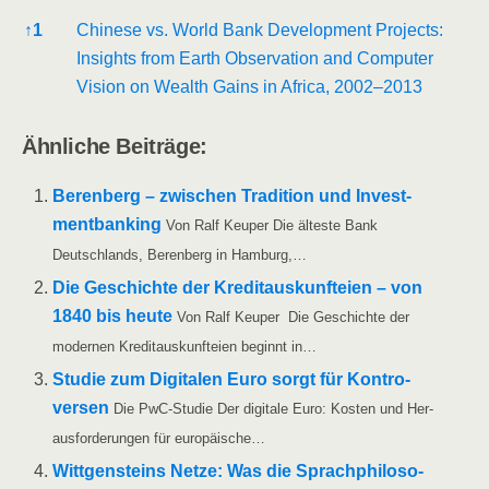
Refe­ren­ces
↑
1
Chi­ne­se vs. World Bank Deve­lo­p­ment Pro­jects:
Insights from Earth Obser­va­ti­on and Com­pu­ter
Visi­on on Wealth Gains in Afri­ca, 2002–2013
Ähn­li­che Beiträge:
Beren­berg – zwi­schen Tra­di­ti­on und Invest­
ment­ban­king
Von Ralf Keu­per Die ältes­te Bank
Deutsch­lands, Beren­berg in Hamburg,…
Die Geschich­te der Kre­dit­aus­kunftei­en – von
1840 bis heu­te
Von Ralf Keu­per Die Geschich­te der
moder­nen Kre­dit­aus­kunftei­en beginnt in…
Stu­die zum Digi­ta­len Euro sorgt für Kon­tro­
ver­sen
Die PwC-Stu­­die Der digi­ta­le Euro: Kos­ten und Her­
aus­for­de­run­gen für europäische…
Witt­gen­steins Net­ze: Was die Sprach­phi­lo­so­