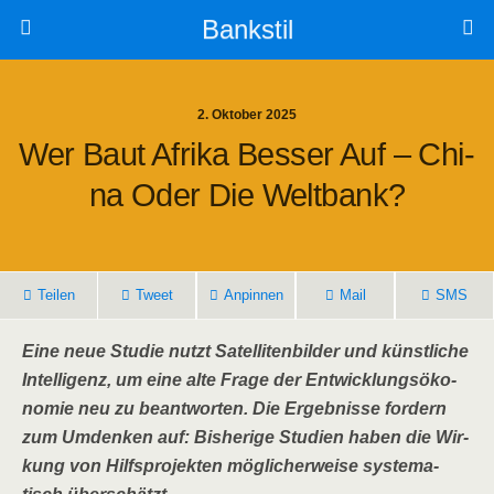
Bankstil
2. Oktober 2025
Wer Baut Afri­ka Bes­ser Auf – Chi­
Na Oder Die Weltbank?
Tei­len
Tweet
Anpin­nen
Mail
SMS
Eine neue Stu­die nutzt Satel­li­ten­bil­der und künst­li­che
Intel­li­genz, um eine alte Fra­ge der Ent­wick­lungs­öko­
no­mie neu zu beant­wor­ten. Die Ergeb­nis­se for­dern
zum Umden­ken auf: Bis­he­ri­ge Stu­di­en haben die Wir­
kung von Hilfs­pro­jek­ten mög­li­cher­wei­se sys­te­ma­