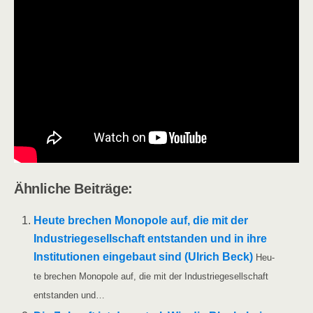
Ähn­li­che Beiträge:
Heu­te bre­chen Mono­po­le auf, die mit der
Indus­trie­ge­sell­schaft ent­stan­den und in ihre
Insti­tu­tio­nen ein­ge­baut sind (Ulrich Beck)
Heu­
te bre­chen Mono­po­le auf, die mit der Indus­trie­ge­sell­schaft
ent­stan­den und…