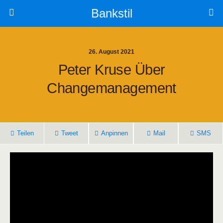
Bankstil
26. August 2021
Peter Kru­se Über
Changemanagement
Tei­len
Tweet
Anpin­nen
Mail
SMS