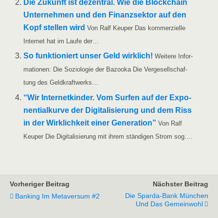
Die Zukunft ist dezen­tral. Wie die Block­chain
Unter­neh­men und den Finanz­sek­tor auf den
Kopf stel­len wird
Von Ralf Keu­per Das kom­mer­zi­el­le
Inter­net hat im Lau­fe der…
So funk­tio­niert unser Geld wirk­lich!
Wei­te­re Infor­
ma­tio­nen: Die Sozio­lo­gie der Bazoo­ka Die Ver­ge­sell­schaf­
tung des Geldkraftwerks…
“Wir Inter­net­kin­der. Vom Sur­fen auf der Expo­
nen­ti­al­kur­ve der Digi­ta­li­sie­rung und dem Riss
in der Wirk­lich­keit einer Gene­ra­ti­on”
Von Ralf
Keu­per Die Digi­ta­li­sie­rung mit ihrem stän­di­gen Strom sog.…
Vorheriger Beitrag
Nächster Beitrag
Die Sparda-Bank München
Banking Im Metaversum #2
Und Das Gemeinwohl