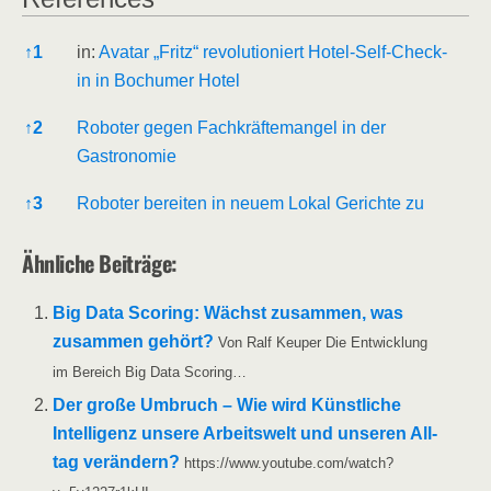
Refe­ren­ces
↑
1
in:
Ava­tar „Fritz“ revo­lu­tio­niert Hotel-Self-Check-
in in Bochu­mer Hotel
↑
2
Robo­ter gegen Fach­kräf­te­man­gel in der
Gastronomie
↑
3
Robo­ter berei­ten in neu­em Lokal Gerich­te zu
Ähn­li­che Beiträge:
Big Data Scoring: Wächst zusam­men, was
zusam­men gehört?
Von Ralf Keu­per Die Ent­wick­lung
im Bereich Big Data Scoring…
Der gro­ße Umbruch – Wie wird Künst­li­che
Intel­li­genz unse­re Arbeits­welt und unse­ren All­
tag ver­än­dern?
https://www.youtube.com/watch?