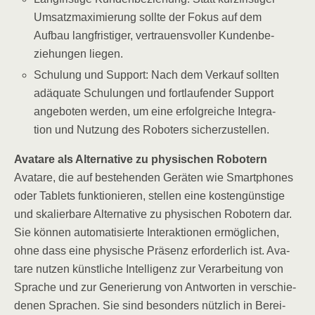
Umsatz­ma­xi­mie­rung soll­te der Fokus auf dem
Auf­bau lang­fris­ti­ger, ver­trau­ens­vol­ler Kun­den­be­
zie­hun­gen liegen.
Schu­lung und Sup­port: Nach dem Ver­kauf soll­ten
adäqua­te Schu­lun­gen und fort­lau­fen­der Sup­port
ange­bo­ten wer­den, um eine erfolg­rei­che Inte­gra­
ti­on und Nut­zung des Robo­ters sicherzustellen.
Ava­tare als Alter­na­ti­ve zu phy­si­schen Robotern
Ava­tare, die auf bestehen­den Gerä­ten wie Smart­phones
oder Tablets funk­tio­nie­ren, stel­len eine kos­ten­güns­ti­ge
und ska­lier­ba­re Alter­na­ti­ve zu phy­si­schen Robo­tern dar.
Sie kön­nen auto­ma­ti­sier­te Inter­ak­tio­nen ermög­li­chen,
ohne dass eine phy­si­sche Prä­senz erfor­der­lich ist. Ava­
tare nut­zen künst­li­che Intel­li­genz zur Ver­ar­bei­tung von
Spra­che und zur Gene­rie­rung von Ant­wor­ten in ver­schie­
de­nen Spra­chen. Sie sind beson­ders nütz­lich in Berei­