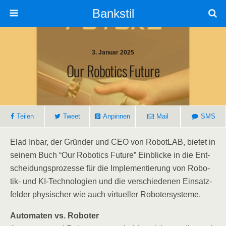
Bankstil
3. Januar 2025
Our Robo­tics Future
Tei­len
Tweet
Anpin­nen
Mail
SMS
Elad Inbar, der Grün­der und CEO von Robot­LAB, bie­tet in
sei­nem Buch “Our Robo­tics Future” Ein­bli­cke in die Ent­
schei­dungs­pro­zes­se für die Imple­men­tie­rung von Robo­
tik- und KI-Tech­no­lo­gien und die ver­schie­de­nen Ein­satz­
fel­der phy­si­scher wie auch vir­tu­el­ler Robotersysteme.
Auto­ma­ten vs. Roboter