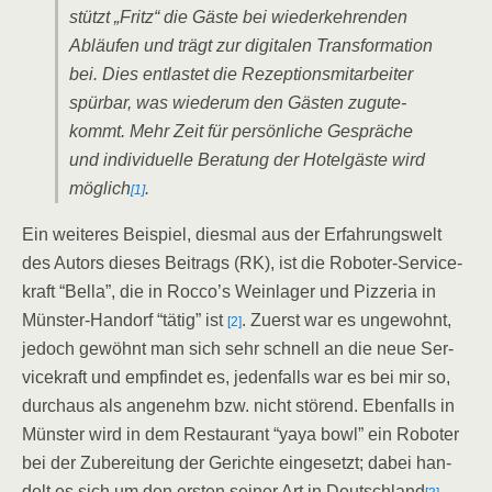
stützt „Fritz“ die Gäs­te bei wie­der­keh­ren­den
Abläu­fen und trägt zur digi­ta­len Trans­for­ma­ti­on
bei. Dies ent­las­tet die Rezep­ti­ons­mit­ar­bei­ter
spür­bar, was wie­der­um den Gäs­ten zugu­te­
kommt. Mehr Zeit für per­sön­li­che Gesprä­che
und indi­vi­du­el­le Bera­tung der Hotel­gäs­te wird
mög­lich
.
[1]
Ein wei­te­res Bei­spiel, dies­mal aus der Erfah­rungs­welt
des Autors die­ses Bei­trags (RK), ist die Robo­ter-Ser­vice­
kraft “Bel­la”, die in Rocco’s Wein­la­ger und Piz­ze­ria in
Müns­ter-Han­dorf “tätig” ist
. Zuerst war es unge­wohnt,
[2]
jedoch gewöhnt man sich sehr schnell an die neue Ser­
vice­kraft und emp­fin­det es, jeden­falls war es bei mir so,
durch­aus als ange­nehm bzw. nicht stö­rend. Eben­falls in
Müns­ter wird in dem Restau­rant “yaya bowl” ein Robo­ter
bei der Zube­rei­tung der Gerich­te ein­ge­setzt; dabei han­
delt es sich um den ers­ten sei­ner Art in Deutsch­land
.