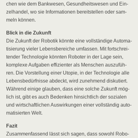
chen wie dem Bank­we­sen, Gesund­heits­we­sen und Ein­
zel­han­del, wo sie Infor­ma­tio­nen bereit­stel­len oder sam­
meln können.
Blick in die Zukunft
Die Zukunft der Robo­tik könn­te eine voll­stän­di­ge Auto­ma­
ti­sie­rung vie­ler Lebens­be­rei­che umfas­sen. Mit fort­schrei­
ten­der Tech­no­lo­gie könn­ten Robo­ter in der Lage sein,
kom­ple­xe Auf­ga­ben effi­zi­en­ter als Men­schen aus­zu­füh­
ren. Die Vor­stel­lung einer Uto­pie, in der Tech­no­lo­gie alle
Lebens­be­dürf­nis­se abdeckt, wird zuneh­mend dis­ku­tiert.
Wäh­rend eini­ge glau­ben, dass eine sol­che Zukunft mög­
lich ist, gibt es auch Beden­ken hin­sicht­lich der sozia­len
und wirt­schaft­li­chen Aus­wir­kun­gen einer voll­stän­dig auto­
ma­ti­sier­ten Welt.
Fazit
Zusam­men­fas­send lässt sich sagen, dass sowohl Robo­