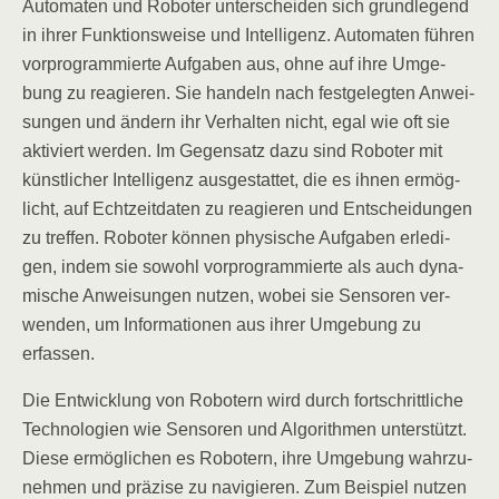
Auto­ma­ten und Robo­ter unter­schei­den sich grund­le­gend
in ihrer Funk­ti­ons­wei­se und Intel­li­genz. Auto­ma­ten füh­ren
vor­pro­gram­mier­te Auf­ga­ben aus, ohne auf ihre Umge­
bung zu reagie­ren. Sie han­deln nach fest­ge­leg­ten Anwei­
sun­gen und ändern ihr Ver­hal­ten nicht, egal wie oft sie
akti­viert wer­den. Im Gegen­satz dazu sind Robo­ter mit
künst­li­cher Intel­li­genz aus­ge­stat­tet, die es ihnen ermög­
licht, auf Echt­zeit­da­ten zu reagie­ren und Ent­schei­dun­gen
zu tref­fen. Robo­ter kön­nen phy­si­sche Auf­ga­ben erle­di­
gen, indem sie sowohl vor­pro­gram­mier­te als auch dyna­
mi­sche Anwei­sun­gen nut­zen, wobei sie Sen­so­ren ver­
wen­den, um Infor­ma­tio­nen aus ihrer Umge­bung zu
erfassen.
Die Ent­wick­lung von Robo­tern wird durch fort­schritt­li­che
Tech­no­lo­gien wie Sen­so­ren und Algo­rith­men unter­stützt.
Die­se ermög­li­chen es Robo­tern, ihre Umge­bung wahr­zu­
neh­men und prä­zi­se zu navi­gie­ren. Zum Bei­spiel nut­zen