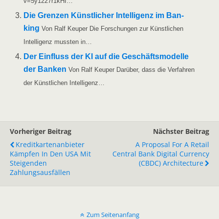
v=5y1227r1kHI…
Die Gren­zen Künst­li­cher Intel­li­genz im Ban­
king
Von Ralf Keu­per Die For­schun­gen zur Künst­li­chen
Intel­li­genz muss­ten in…
Der Ein­fluss der KI auf die Geschäfts­mo­del­le
der Ban­ken
Von Ralf Keu­per Dar­über, dass die Ver­fah­ren
der Künst­li­chen Intelligenz…
Vorheriger Beitrag
Nächster Beitrag
Kreditkartenanbieter
A Proposal For A Retail
Kämpfen In Den USA Mit
Central Bank Digital Currency
Steigenden
(CBDC) Architecture
Zahlungsausfällen
Zum Seitenanfang