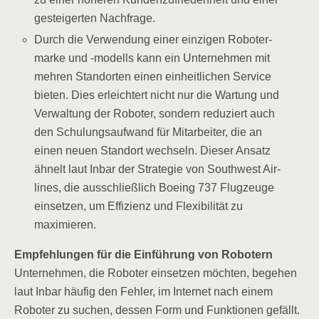
gestei­ger­ten Nachfrage.
Durch die Ver­wen­dung einer ein­zi­gen Robo­ter­
mar­ke und ‑modells kann ein Unter­neh­men mit
meh­ren Stand­or­ten einen ein­heit­li­chen Ser­vice
bie­ten. Dies erleich­tert nicht nur die War­tung und
Ver­wal­tung der Robo­ter, son­dern redu­ziert auch
den Schu­lungs­auf­wand für Mit­ar­bei­ter, die an
einen neu­en Stand­ort wech­seln. Die­ser Ansatz
ähnelt laut Inbar der Stra­te­gie von Sou­thwest Air­
lines, die aus­schließ­lich Boe­ing 737 Flug­zeu­ge
ein­set­zen, um Effi­zi­enz und Fle­xi­bi­li­tät zu
maximieren.
Emp­feh­lun­gen für die Ein­füh­rung von Robotern
Unter­neh­men, die Robo­ter ein­set­zen möch­ten, bege­hen
laut Inbar häu­fig den Feh­ler, im Inter­net nach einem
Robo­ter zu suchen, des­sen Form und Funk­tio­nen gefällt.