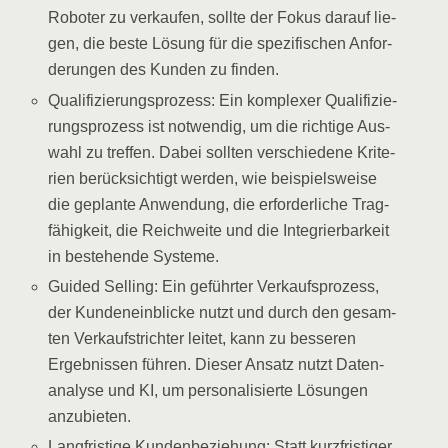
Robo­ter zu ver­kau­fen, soll­te der Fokus dar­auf lie­
gen, die bes­te Lösung für die spe­zi­fi­schen Anfor­
de­run­gen des Kun­den zu finden.
Qua­li­fi­zie­rungs­pro­zess: Ein kom­ple­xer Qua­li­fi­zie­
rungs­pro­zess ist not­wen­dig, um die rich­ti­ge Aus­
wahl zu tref­fen. Dabei soll­ten ver­schie­de­ne Kri­te­
ri­en berück­sich­tigt wer­den, wie bei­spiels­wei­se
die geplan­te Anwen­dung, die erfor­der­li­che Trag­
fä­hig­keit, die Reich­wei­te und die Inte­grier­bar­keit
in bestehen­de Systeme.
Gui­ded Sel­ling: Ein geführ­ter Ver­kaufs­pro­zess,
der Kun­den­ein­bli­cke nutzt und durch den gesam­
ten Ver­kaufstrich­ter lei­tet, kann zu bes­se­ren
Ergeb­nis­sen füh­ren. Die­ser Ansatz nutzt Daten­
ana­ly­se und KI, um per­so­na­li­sier­te Lösun­gen
anzubieten.
Lang­fris­ti­ge Kun­den­be­zie­hung: Statt kurz­fris­ti­ger