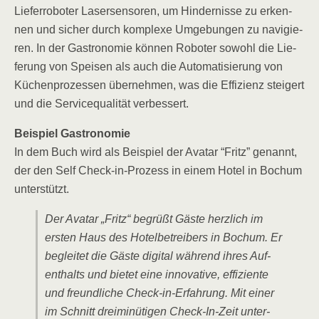
Lie­fer­ro­bo­ter Laser­sen­so­ren, um Hin­der­nis­se zu erken­
nen und sicher durch kom­ple­xe Umge­bun­gen zu navi­gie­
ren. In der Gas­tro­no­mie kön­nen Robo­ter sowohl die Lie­
fe­rung von Spei­sen als auch die Auto­ma­ti­sie­rung von
Küchen­pro­zes­sen über­neh­men, was die Effi­zi­enz stei­gert
und die Ser­vice­qua­li­tät verbessert.
Bei­spiel Gastronomie
In dem Buch wird als Bei­spiel der Ava­tar “Fritz” genannt,
der den Self Check-in-Pro­zess in einem Hotel in Bochum
unterstützt.
Der Ava­tar „Fritz“ begrüßt Gäs­te herz­lich im
ers­ten Haus des Hotel­be­trei­bers in Bochum. Er
beglei­tet die Gäs­te digi­tal wäh­rend ihres Auf­
ent­halts und bie­tet eine inno­va­ti­ve, effi­zi­en­te
und freund­li­che Check-in-Erfah­rung. Mit einer
im Schnitt drei­mi­nü­ti­gen Check-In-Zeit unter­