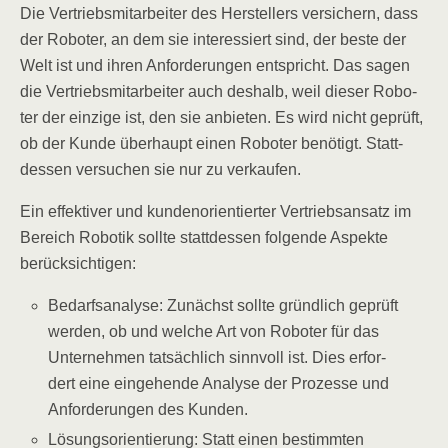
Die Ver­triebs­mit­ar­bei­ter des Her­stel­lers ver­si­chern, dass
der Robo­ter, an dem sie inter­es­siert sind, der bes­te der
Welt ist und ihren Anfor­de­run­gen ent­spricht. Das sagen
die Ver­triebs­mit­ar­bei­ter auch des­halb, weil die­ser Robo­
ter der ein­zi­ge ist, den sie anbie­ten. Es wird nicht geprüft,
ob der Kun­de über­haupt einen Robo­ter benö­tigt. Statt­
des­sen ver­su­chen sie nur zu verkaufen.
Ein effek­ti­ver und kun­den­ori­en­tier­ter Ver­triebs­an­satz im
Bereich Robo­tik soll­te statt­des­sen fol­gen­de Aspek­te
berücksichtigen:
Bedarfs­ana­ly­se: Zunächst soll­te gründ­lich geprüft
wer­den, ob und wel­che Art von Robo­ter für das
Unter­neh­men tat­säch­lich sinn­voll ist. Dies erfor­
dert eine ein­ge­hen­de Ana­ly­se der Pro­zes­se und
Anfor­de­run­gen des Kunden.
Lösungs­ori­en­tie­rung: Statt einen bestimm­ten