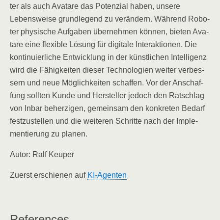
ter als auch Ava­tare das Poten­zi­al haben, unse­re
Lebens­wei­se grund­le­gend zu ver­än­dern. Wäh­rend Robo­
ter phy­si­sche Auf­ga­ben über­neh­men kön­nen, bie­ten Ava­
tare eine fle­xi­ble Lösung für digi­ta­le Inter­ak­tio­nen. Die
kon­ti­nu­ier­li­che Ent­wick­lung in der künst­li­chen Intel­li­genz
wird die Fähig­kei­ten die­ser Tech­no­lo­gien wei­ter ver­bes­
sern und neue Mög­lich­kei­ten schaf­fen. Vor der Anschaf­
fung soll­ten Kun­de und Her­stel­ler jedoch den Rat­schlag
von Inbar beher­zi­gen, gemein­sam den kon­kre­ten Bedarf
fest­zu­stel­len und die wei­te­ren Schrit­te nach der Imple­
men­tie­rung zu planen.
Autor: Ralf Keuper
Zuerst erschie­nen auf
KI-Agen­ten
Refe­ren­ces