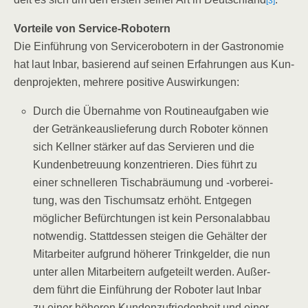
[3]
Vor­tei­le von Service-Robotern
Die Ein­füh­rung von Ser­vice­ro­bo­tern in der Gas­tro­no­mie
hat laut Inbar, basie­rend auf sei­nen Erfah­run­gen aus Kun­
den­pro­jek­ten, meh­re­re posi­ti­ve Auswirkungen:
Durch die Über­nah­me von Rou­ti­ne­auf­ga­ben wie
der Geträn­ke­aus­lie­fe­rung durch Robo­ter kön­nen
sich Kell­ner stär­ker auf das Ser­vie­ren und die
Kun­den­be­treu­ung kon­zen­trie­ren. Dies führt zu
einer schnel­le­ren Tisch­ab­räu­mung und ‑vor­be­rei­
tung, was den Tisch­um­satz erhöht. Ent­ge­gen
mög­li­cher Befürch­tun­gen ist kein Per­so­nal­ab­bau
not­wen­dig. Statt­des­sen stei­gen die Gehäl­ter der
Mit­ar­bei­ter auf­grund höhe­rer Trink­gel­der, die nun
unter allen Mit­ar­bei­tern auf­ge­teilt wer­den. Außer­
dem führt die Ein­füh­rung der Robo­ter laut Inbar
zu einer höhe­ren Kun­den­zu­frie­den­heit und einer