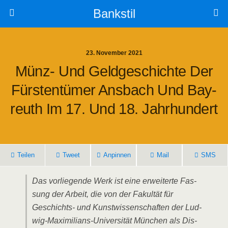
Bankstil
23. November 2021
Münz- Und Geld­ge­schich­te Der
Fürs­ten­tü­mer Ans­bach Und Bay­
Reuth Im 17. Und 18. Jahrhundert
Tei­len
Tweet
Anpin­nen
Mail
SMS
Das vor­lie­gen­de Werk ist eine erwei­ter­te Fas­
sung der Arbeit, die von der Fakul­tät für
Geschichts- und Kunst­wis­sen­schaf­ten der Lud­
wig-Maxi­mi­li­ans-Uni­ver­si­tät Mün­chen als Dis­