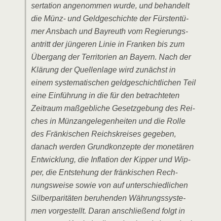
ser­ta­ti­on ange­nom­men wur­de, und behan­delt
die Münz- und Geld­ge­schich­te der Fürs­ten­tü­
mer Ans­bach und Bay­reuth vom Regie­rungs­
an­tritt der jün­ge­ren Linie in Fran­ken bis zum
Über­gang der Ter­ri­to­ri­en an Bay­ern. Nach der
Klä­rung der Quel­len­la­ge wird zunächst in
einem sys­te­ma­ti­schen geld­ge­schicht­li­chen Teil
eine Ein­füh­rung in die für den betrach­te­ten
Zeit­raum maß­geb­li­che Gesetz­ge­bung des Rei­
ches in Münz­an­ge­le­gen­hei­ten und die Rol­le
des Frän­ki­schen Reichs­krei­ses gege­ben,
danach wer­den Grund­kon­zep­te der mone­tä­ren
Ent­wick­lung, die Infla­ti­on der Kip­per und Wip­
per, die Ent­ste­hung der frän­ki­schen Rech­
nungs­wei­se sowie von auf unter­schied­li­chen
Sil­ber­pa­ri­tä­ten beru­hen­den Wäh­rungs­sys­te­
men vor­ge­stellt. Dar­an anschlie­ßend folgt in