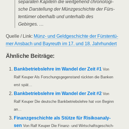
sepa­ra­ten Kapi­teln die weit­ge­hend chro­no­lo­gi­
sche Dar­stel­lung der Münz­ge­schich­te der Fürs­
ten­tü­mer ober­halb und unter­halb des
Gebirges. …
Quel­le /​ Link:
Münz- und Geld­ge­schich­te der Fürs­ten­tü­
mer Ans­bach und Bay­reuth im 17. und 18. Jahrhundert
Ähn­li­che Beiträge:
Bank­be­triebs­leh­re im Wan­del der Zeit #1
Von
Ralf Keu­per Als For­schungs­ge­gen­stand rück­ten die Ban­ken
erst spät…
Bank­be­triebs­leh­re im Wan­del der Zeit #2
Von
Ralf Keu­per Die deut­sche Bank­be­triebs­leh­re hat von Beginn
an…
Finanz­ge­schich­te als Stüt­ze für Risi­ko­ana­ly­
sen
Von Ralf Keu­per Die Finanz- und Wirt­schafts­ge­schich­