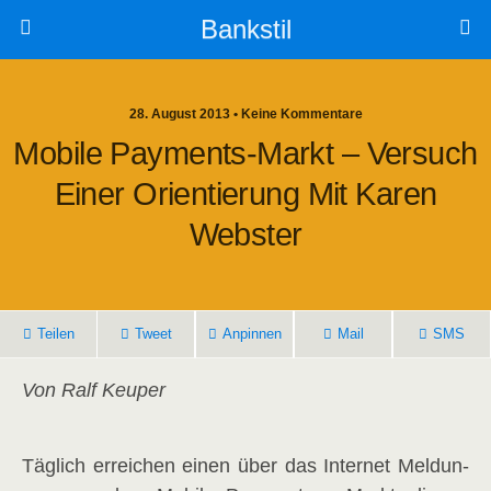
Bankstil
28. August 2013 • Keine Kommentare
Mobi­le Pay­ments-Markt – Ver­such
Einer Ori­en­tie­rung Mit Karen
Webster
Tei­len
Tweet
Anpin­nen
Mail
SMS
Von Ralf Keuper
Täg­lich errei­chen einen über das Inter­net Mel­dun­