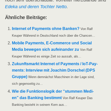
noch sehr über­schau­bar. Vor­rei­ter hier­zu­lan­de sind
Ede­ka und deren Toch­ter Net­to
.
Ähn­li­che Beiträge:
Inter­net of Pay­ments ohne Ban­ken?
Von Ralf
Keu­per Wäh­rend in Deutsch­land noch über die Chancen…
Mobi­le Pay­ments, E‑Commerce und Social
Media bewe­gen sich auf­ein­an­der zu
Von Ralf
Keu­per Wäh­rend es eini­ge Zeit so aus­sah, als…
Zukunfts­markt Inter­net of Pay­ments /​​ IoT-Pay­­
ments: Inter­view mit Joa­chim Dor­schel (DPS
Grup­pe)
Wenn dem­nächst Maschi­nen in der Lage sind,
sich gegen­sei­tig zu…
Wie die Funk­ti­ons­lo­gik der “stum­men Medi­
en” das Ban­king bestimmt
Von Ralf Keu­per Das
Ban­king besteht in sei­nem Kern aus…