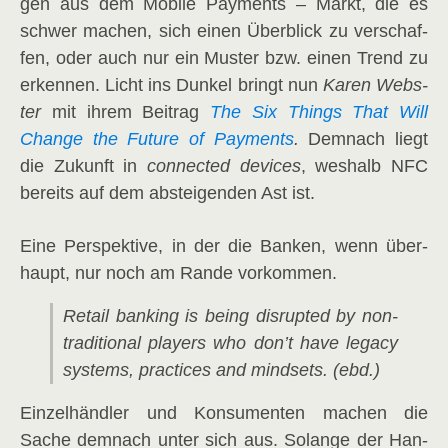
gen aus dem Mobi­le Pay­ments – Markt, die es
schwer machen, sich einen Über­blick zu ver­schaf­
fen, oder auch nur ein Mus­ter bzw. einen Trend zu
erken­nen.
Licht ins Dun­kel bringt nun
Karen Webs­
ter
mit ihrem Bei­trag
The Six Things That Will
Chan­ge the Future of Pay­ments
.
Dem­nach liegt
die Zukunft in
con­nec­ted devices
, wes­halb NFC
bereits auf dem abstei­gen­den Ast ist.
Eine Per­spek­ti­ve, in der die Ban­ken, wenn über­
haupt, nur noch am Ran­de vorkommen.
Retail ban­king is being dis­rupt­ed by non-
tra­di­tio­nal play­ers who don’t have lega­cy
sys­tems, prac­ti­ces and mind­sets. (ebd.)
Ein­zel­händ­ler und Kon­su­men­ten machen die
Sache dem­nach unter sich aus. Solan­ge der Han­