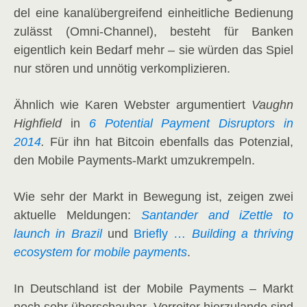
del eine kanal­über­grei­fend ein­heit­li­che Bedie­nung
zulässt (Omni-Chan­nel), besteht für Ban­ken
eigent­lich kein Bedarf mehr – sie wür­den das Spiel
nur stö­ren und unnö­tig verkomplizieren.
Ähn­lich wie Karen Webs­ter argu­men­tiert
Vaughn
High­field
in
6 Poten­ti­al Pay­ment Dis­rup­t­ors in
2014
.
Für ihn hat Bit­co­in eben­falls das Poten­zi­al,
den Mobi­le Pay­ments-Markt umzu­krem­peln.
Wie sehr der Markt in Bewe­gung ist, zei­gen zwei
aktu­el­le Mel­dun­gen:
San­tan­der and iZett­le to
launch in Bra­zil
und
Brief­ly …
Buil­ding a thri­ving
eco­sys­tem for mobi­le pay­ments
.
In Deutsch­land ist der Mobi­le Pay­ments – Markt